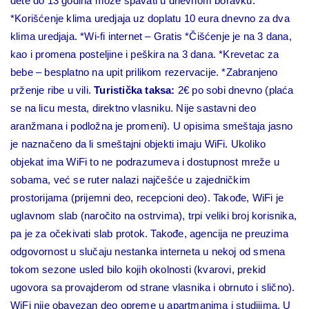
dete do 13 godina može spavati u dnevnom boravku.
*Korišćenje klima uredjaja uz doplatu 10 eura dnevno za dva
klima uredjaja.
*Wi-fi internet – Gratis
*Čišćenje je na 3 dana,
kao i promena posteljine i peškira na 3 dana.
*Krevetac za
bebe – besplatno na upit prilikom rezervacije.
*Zabranjeno
prženje ribe u vili.
Turistička taksa:
2€ po sobi dnevno (plaća
se na licu mesta, direktno vlasniku. Nije sastavni deo
aranžmana i podložna je promeni).
U opisima smeštaja jasno
je naznačeno da li smeštajni objekti imaju WiFi. Ukoliko
objekat ima WiFi to ne podrazumeva i dostupnost mreže u
sobama, već se ruter nalazi najčešće u zajedničkim
prostorijama (prijemni deo, recepcioni deo). Takođe, WiFi je
uglavnom slab (naročito na ostrvima), trpi veliki broj korisnika,
pa je za očekivati slab protok. Takođe, agencija ne preuzima
odgovornost u slučaju nestanka interneta u nekoj od smena
tokom sezone usled bilo kojih okolnosti (kvarovi, prekid
ugovora sa provajderom od strane vlasnika i obrnuto i slično).
WiFi nije obavezan deo opreme u apartmanima i studijima.
U