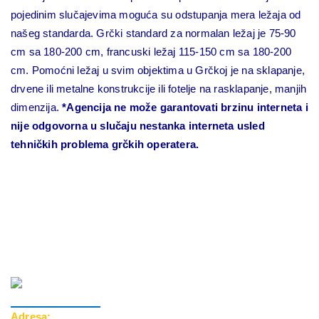
pojedinim slučajevima moguća su odstupanja mera ležaja od
našeg standarda. Grčki standard za normalan ležaj je 75-90
cm sa 180-200 cm, francuski ležaj 115-150 cm sa 180-200
cm. Pomoćni ležaj u svim objektima u Grčkoj je na sklapanje,
drvene ili metalne konstrukcije ili fotelje na rasklapanje, manjih
dimenzija.
*Agencija ne može garantovati brzinu interneta i
nije odgovorna u slučaju nestanka interneta usled
tehničkih problema grčkih operatera.
Adresa: