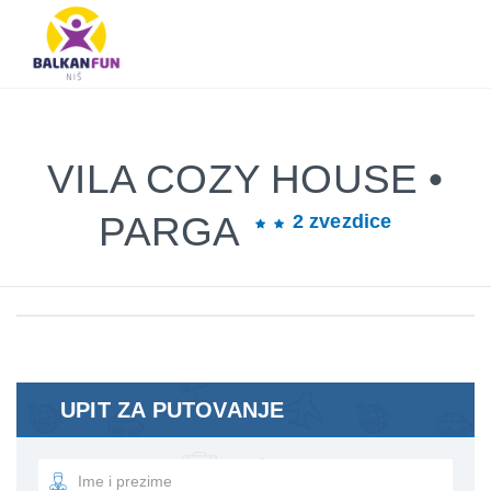
Balkan
Fun
Travel
LETO
LETO 2026
EVROPSKI GRADOVI
EGZOTIČNE DESTINACIJE
KONTAKTIRAJTE & INFO
2026
TRAŽI
VILA COZY HOUSE •
EVROPSKI
GRADOVI
PARGA
2 zvezdice
EGZOTIČNE
DESTINACIJE
KONTAKTIRAJTE
&
INFO
UPIT ZA PUTOVANJE