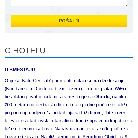
POŠALJI
O HOTELU
O SMEŠTAJU
Objekat Kate Central Apartments nalazi se na dve lokacije
(Kod banke u Ohridu i u blizini jezera), ima besplatan WiFi i
besplatan privatni parking, a smešten je na
Ohridu,
na oko
200 metara od centra. Jedinice imaju podne pločice i sadrže
potpuno opremljenu čajnu kuhinju sa frižiderom, flat-screen
televizor sa kablovskim kanalima, kao i sopstveno kupatilo sa
tušem i fenom za kosu. Na raspolaganju su takođe ploča za
kuvanje i kuvalo. Najbliži aerodrom je Aerodrom Ohrid, na 9