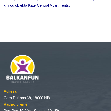
km od objekta Kate Central Apartments.
Adresa:
Cara Dušana 39, 18000 Niš
Radno vreme:
Pon-Pet: 10-20h | Subota: 10-15h