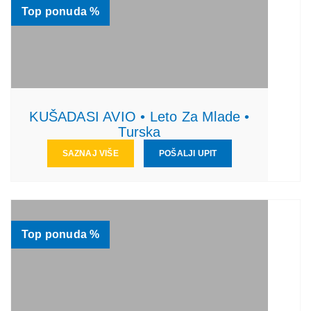
Top ponuda %
KUŠADASI AVIO • Leto Za Mlade •
Turska
SAZNAJ VIŠE
POŠALJI UPIT
Top ponuda %