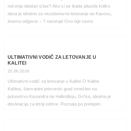
noćenja idealan izbor? Ako si se ikada pitao/la koliko
dana je idealno za nezaboravno letovanje na Kavosu,
imamo odgovor – 7 noćenja! Ovo nije samo
nasumičan broj, već rezultat više od 15 godina
iskustva u organizovanju letovanja na ovom ludom
ostrvu. Evo zašto je upravo 8 […]
PROČITAJ VIŠE
ULTIMATIVNI VODIČ ZA LETOVANJE U
KALITEI
20.06.2024
Ultimativni vodič za letovanje u Kalitei O Kalitei
Kalitea, šarmantni primorski grad smešten na
poluostrvu Kasandra na Halkidikiju, Grčka, idealna je
destinacija za letnji odmor. Poznata po prelepim
plažama, živopisnom noćnom životu i bogatoj istoriji,
Kalitea nudi ponešto za svakog putnika. Bilo da želite
da se opustite na peščanim obalama, istražujete