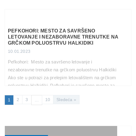
smete propustiti. U ovom blog postu ćemo vam
predstaviti […]
PROČITAJ VIŠE
PEFKOHORI: MESTO ZA SAVRŠENO
LETOVANJE I NEZABORAVNE TRENUTKE NA
GRČKOM POLUOSTRVU HALKIDIKI
10.01.2023
Pefkohori: Mesto za savršeno letovanje i
nezaboravne trenutke na grčkom poluostrvu Halkidiki
Ako ste u potrazi za prelepim letovalištem na grčkom
poluostrvu Halkidiki, Pefkohori je savršeno mesto za
vas. Ovaj idilični gradić se nalazi na samoj obali, sa
2
3
10
Sledeća »
1
…
plažama koje su prekrivene sitnim belim peskom i
kristalno čistim vodama Egejskog mora. Kada stignete
u Pefkohori, […]
PROČITAJ VIŠE