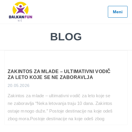
Balkan
Fun
Meni
Travel
LETO
BLOG
2026
EVROPSKI
GRADOVI
EGZOTIČNE
DESTINACIJE
ZAKINTOS ZA MLADE – ULTIMATIVNI VODIČ
ZA LETO KOJE SE NE ZABORAVLJA
KONTAKTIRAJTE
20.05.2026
&
Zakintos za mlade – ultimativni vodič za leto koje se
INFO
ne zaboravlja “Neka letovanja traju 10 dana. Zakintos
ostaje mnogo duže.” Postoje destinacije na koje odeš
zbog mora.Postoje destinacije na koje odeš zbog
provoda. A onda postoji Zakintos — ostrvo na kom se