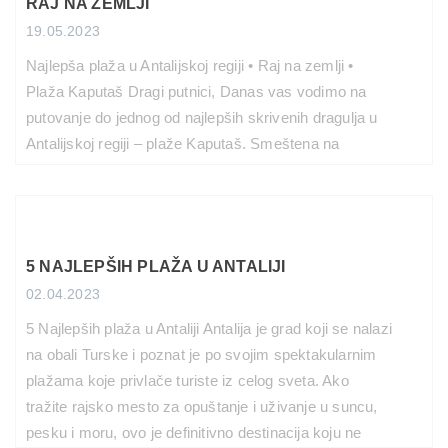
RAJ NA ZEMLJI
19.05.2023
Najlepša plaža u Antalijskoj regiji • Raj na zemlji •
Plaža Kaputaš Dragi putnici, Danas vas vodimo na
putovanje do jednog od najlepših skrivenih dragulja u
Antalijskoj regiji – plaže Kaputaš. Smeštena na
tirkiznom Sredozemnom moru, ova plaža oduševljava
posetioce svojom neverojatnom lepotom i mirnom
atmosferom. Pripremite se da se zaljubite u ovaj raj na
[…]
5 NAJLEPŠIH PLAŽA U ANTALIJI
PROČITAJ VIŠE
02.04.2023
5 Najlepših plaža u Antaliji Antalija je grad koji se nalazi
na obali Turske i poznat je po svojim spektakularnim
plažama koje privlače turiste iz celog sveta. Ako
tražite rajsko mesto za opuštanje i uživanje u suncu,
pesku i moru, ovo je definitivno destinacija koju ne