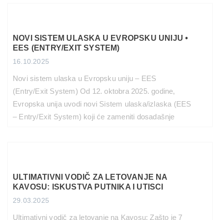
tirkizna voda, nestvarne plaže, boat party žurke i
atmosfera koja traje do […]
PROČITAJ VIŠE
NOVI SISTEM ULASKA U EVROPSKU UNIJU •
EES (ENTRY/EXIT SYSTEM)
16.10.2025
Novi sistem ulaska u Evropsku uniju – EES
(Entry/Exit System) Od 12. oktobra 2025. godine,
Evropska unija uvodi novi Sistem ulaska/izlaska (EES
– Entry/Exit System) koji će zameniti dosadašnje
pečatiranje pasoša digitalnim evidentiranjem svih
ulazaka i izlazaka iz šengenskog prostora. Šta je
EES? EES je automatski IT sistem koji će beležiti
kada državljani zemalja van […]
ULTIMATIVNI VODIČ ZA LETOVANJE NA
PROČITAJ VIŠE
KAVOSU: ISKUSTVA PUTNIKA I UTISCI
29.03.2025
Ultimativni vodič za letovanje na Kavosu: Zašto je 7