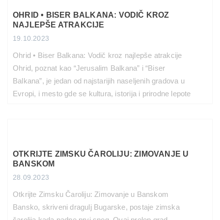
drevne ruševine ili plešete […]
OHRID • BISER BALKANA: VODIČ KROZ
PROČITAJ VIŠE
NAJLEPŠE ATRAKCIJE
19.10.2023
Ohrid • Biser Balkana: Vodič kroz najlepše atrakcije
Ohrid, poznat kao “Jerusalim Balkana” i “Biser
Balkana”, je jedan od najstarijih naseljenih gradova u
Evropi, i mesto gde se kultura, istorija i prirodne lepote
spajaju u harmoničnu simfoniju. Nalazi se na obali
istoimenog jezera i privlači posetioce svojim šarmom,
gostoprimstvom i neverovatnim znamenitostima.
Stari grad Ohrida […]
OTKRIJTE ZIMSKU ČAROLIJU: ZIMOVANJE U
PROČITAJ VIŠE
BANSKOM
28.09.2023
Otkrijte Zimsku Čaroliju: Zimovanje u Banskom
Bansko, skriveni dragulj Bugarske, postaje zimska
čarolija kada padne prvi sneg. Ovaj prelep grad,