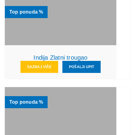
Top ponuda %
Indija Zlatni trougao
SAZNAJ VIŠE
POŠALJI UPIT
Top ponuda %