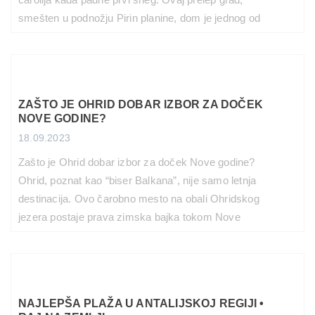
smešten u podnožju Pirin planine, dom je jednog od
najboljih ski centara u regionu. Sa svojim savršeno
uređenim stazama, modernim ski liftovima i
raznovrsnim aktivnostima, Bansko je pravi raj za
ljubitelje zime. U ovom blog […]
ZAŠTO JE OHRID DOBAR IZBOR ZA DOČEK
PROČITAJ VIŠE
NOVE GODINE?
18.09.2023
Zašto je Ohrid dobar izbor za doček Nove godine?
Ohrid, poznat kao “biser Balkana”, nije samo letnja
destinacija. Ovo čarobno mesto na obali Ohridskog
jezera postaje prava zimska bajka tokom Nove
godine. Ako razmišljate gde da provedete poslednje
trenutke stare i prve trenutke nove godine, evo
nekoliko razloga zašto je Ohrid pravi izbor za vas: […]
PROČITAJ VIŠE
NAJLEPŠA PLAŽA U ANTALIJSKOJ REGIJI •