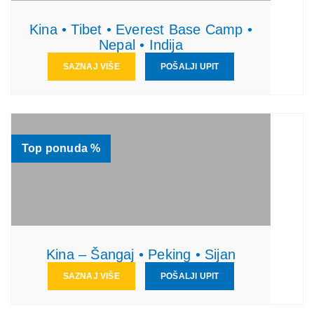
Kina • Tibet • Everest Base Camp •
Nepal • Indija
SAZNAJ VIŠE
POŠALJI UPIT
Top ponuda %
Kina – Šangaj • Peking • Sijan
SAZNAJ VIŠE
POŠALJI UPIT