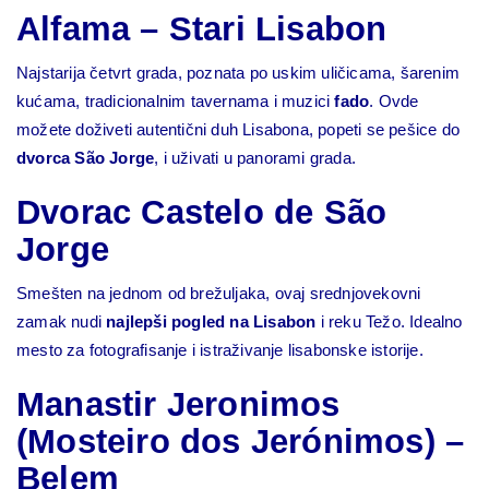
Alfama – Stari Lisabon
Najstarija četvrt grada, poznata po uskim uličicama, šarenim
kućama, tradicionalnim tavernama i muzici
fado
. Ovde
možete doživeti autentični duh Lisabona, popeti se pešice do
dvorca São Jorge
, i uživati u panorami grada.
Dvorac Castelo de São
Jorge
Smešten na jednom od brežuljaka, ovaj srednjovekovni
zamak nudi
najlepši pogled na Lisabon
i reku Težo. Idealno
mesto za fotografisanje i istraživanje lisabonske istorije.
Manastir Jeronimos
(Mosteiro dos Jerónimos) –
Belem