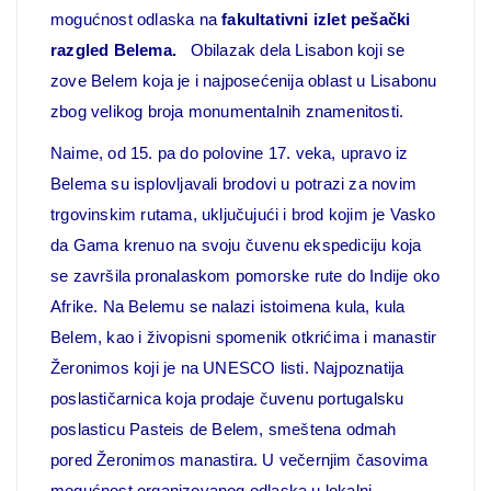
mogućnost odlaska na
fakultativni izlet pešački
razgled Belema.
Obilazak dela Lisabon koji se
zove Belem koja je i najposećenija oblast u Lisabonu
zbog velikog broja monumentalnih znamenitosti.
Naime, od 15. pa do polovine 17. veka, upravo iz
Belema su isplovljavali brodovi u potrazi za novim
trgovinskim rutama, uključujući i brod kojim je Vasko
da Gama krenuo na svoju čuvenu ekspediciju koja
se završila pronalaskom pomorske rute do Indije oko
Afrike. Na Belemu se nalazi istoimena kula, kula
Belem, kao i živopisni spomenik otkrićima i manastir
Žeronimos koji je na UNESCO listi. Najpoznatija
poslastičarnica koja prodaje čuvenu portugalsku
poslasticu Pasteis de Belem, smeštena odmah
pored Žeronimos manastira. U večernjim časovima
mogućnost organizovanog odlaska u lokalni