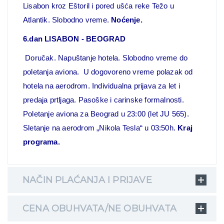
Lisabon kroz Eštoril i pored ušća reke Težo u
Atlantik. Slobodno vreme.
Noćenje.
6.dan LISABON - BEOGRAD
Doručak. Napuštanje hotela. Slobodno vreme do
poletanja aviona. U dogovoreno vreme polazak od
hotela na aerodrom. Individualna prijava za let i
predaja prtljaga. Pasoške i carinske formalnosti.
Poletanje aviona za Beograd u 23:00 (let JU 565).
Sletanje na aerodrom „Nikola Tesla“ u 03:50h.
Kraj
programa.
NAČIN PLAĆANJA I PRIJAVE
CENA OBUHVATA/NE OBUHVATA