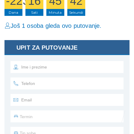
-223
16
45
42
Dana
Sati
Minuta
Sekundi
Još 1 osoba gleda ovo putovanje.
UPIT ZA PUTOVANJE