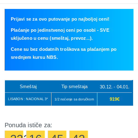
Prijavi se za ovo putovanje po najboljoj ceni!
Plaćanje po jedinstvenoj ceni po osobi - SVE
uključeno u cenu (smeštaj, prevoz...).
Cene su bez dodatnih troškova sa plaćanjem po
srednjem kursu NBS.
Smeštaj
Tip smeštaja
30.12. - 04.01.
919€
LISABON : NACIONAL 3*
1/2 noćenje sa doručkom
Ponuda ističe za: