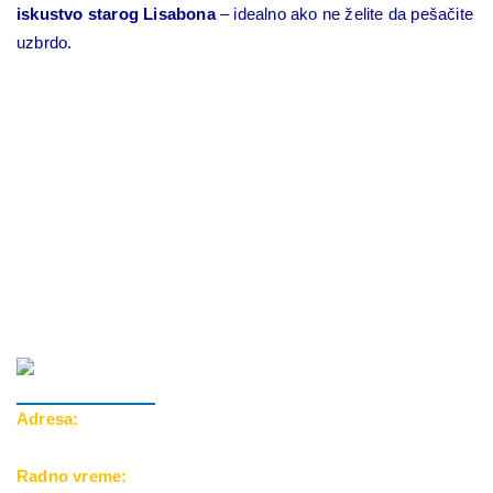
iskustvo starog Lisabona
– idealno ako ne želite da pešačite
uzbrdo.
Adresa:
Cara Dušana 39, 18000 Niš
Radno vreme: