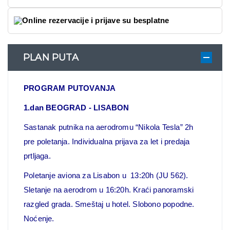
Online rezervacije i prijave su besplatne
PLAN PUTA
PROGRAM PUTOVANJA
1.dan BEOGRAD - LISABON
Sastanak putnika na aerodromu “Nikola Tesla” 2h
pre poletanja. Individualna prijava za let i predaja
prtljaga.
Poletanje aviona za Lisabon u 13:20h (JU 562).
Sletanje na aerodrom u 16:20h. Kraći panoramski
razgled grada. Smeštaj u hotel. Slobono popodne.
Noćenje.