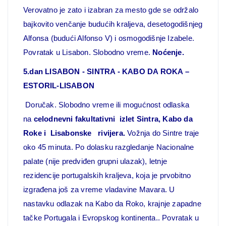
Verovatno je zato i izabran za mesto gde se održalo
bajkovito venčanje budućih kraljeva, desetogodišnjeg
Alfonsa (budući Alfonso V) i osmogodišnje Izabele.
Povratak u Lisabon. Slobodno vreme.
Noćenje.
5.dan LISABON - SINTRA - KABO DA ROKA –
ESTORIL-LISABON
Doručak. Slobodno vreme ili mogućnost odlaska
na
celodnevni fakultativni izlet Sintra, Kabo da
Roke i Lisabonske rivijera.
Vožnja do Sintre traje
oko 45 minuta. Po dolasku razgledanje Nacionalne
palate (nije predviđen grupni ulazak), letnje
rezidencije portugalskih kraljeva, koja je prvobitno
izgrađena još za vreme vladavine Mavara. U
nastavku odlazak na Kabo da Roko, krajnje zapadne
tačke Portugala i Evropskog kontinenta.. Povratak u