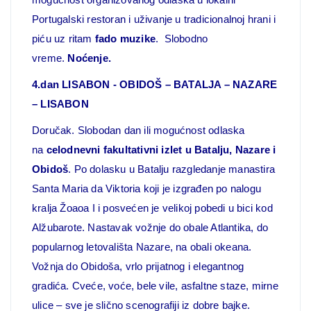
Portugalski restoran i uživanje u tradicionalnoj hrani i
piću uz ritam
fado muzike
. Slobodno
vreme.
Noćenje.
4.dan LISABON - OBIDOŠ – BATALJA – NAZARE
– LISABON
Doručak. Slobodan dan ili mogućnost odlaska
na
celodnevni fakultativni izlet u
Batalju, Nazare i
Obidoš
. Po dolasku u Batalju razgledanje manastira
Santa Maria da Viktoria koji je izgrađen po nalogu
kralja Žoaoa I i posvećen je velikoj pobedi u bici kod
Alžubarote. Nastavak vožnje do obale Atlantika, do
popularnog letovališta Nazare, na obali okeana.
Vožnja do Obidoša, vrlo prijatnog i elegantnog
gradića. Cveće, voće, bele vile, asfaltne staze, mirne
ulice – sve je slično scenografiji iz dobre bajke.