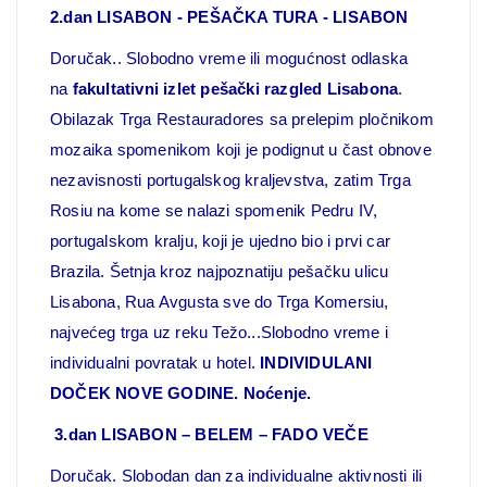
2.dan LISABON - PEŠAČKA TURA - LISABON
Doručak.. Slobodno vreme ili mogućnost odlaska
na
fakultativni izlet pešački razgled Lisabona
.
Obilazak Trga Restauradores sa prelepim pločnikom
mozaika spomenikom koji je podignut u čast obnove
nezavisnosti portugalskog kraljevstva, zatim Trga
Rosiu na kome se nalazi spomenik Pedru IV,
portugalskom kralju, koji je ujedno bio i prvi car
Brazila. Šetnja kroz najpoznatiju pešačku ulicu
Lisabona, Rua Avgusta sve do Trga Komersiu,
najvećeg trga uz reku Težo...Slobodno vreme i
individualni povratak u hotel.
INDIVIDULANI
DOČEK NOVE GODINE.
Noćenje.
3.dan LISABON – BELEM – FADO VEČE
Doručak. Slobodan dan za individualne aktivnosti ili