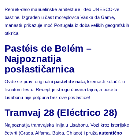
Remek-delo manuelinske arhitekture i deo UNESCO-ve
baštine. Izgrađen u čast moreplovca Vaska da Game,
manastir prikazuje moć Portugala iz doba velikih geografskih
otkrića.
Pastéis de Belém –
Najpoznatija
poslastičarnica
Ovde se pravi originalni
pastel de nata
, kremasti kolačić u
lisnatom testu. Recept je strogo čuvana tajna, a poseta
Lisabonu nije potpuna bez ove poslastice!
Tramvaj 28 (Eléctrico 28)
Najpoznatija tramvajska linija u Lisabonu. Vozi kroz istorijske
četvrti (Graca, Alfama, Baixa, Chiado) i pruža
autentično