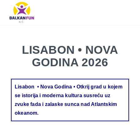
Balkan
Fun
Travel
LETO
LETO 2026
EVROPSKI GRADOVI
EGZOTIČNE DESTINACIJE
KONTAKTIRAJTE & INFO
2026
TRAŽI
LISABON • NOVA
EVROPSKI
GRADOVI
GODINA 2026
EGZOTIČNE
DESTINACIJE
Lisabon • Nova Godina • Otkrij grad u kojem
KONTAKTIRAJTE
se istorija i moderna kultura susreću uz
&
INFO
zvuke fada i zalaske sunca nad Atlantskim
okeanom.