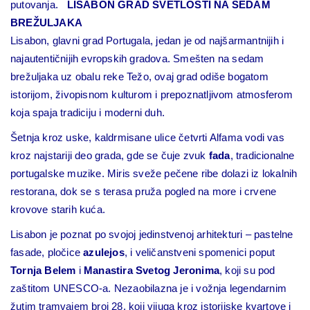
putovanja.
LISABON GRAD SVETLOSTI NA SEDAM
BREŽULJAKA
Lisabon, glavni grad Portugala, jedan je od najšarmantnijih i
najautentičnijih evropskih gradova. Smešten na sedam
brežuljaka uz obalu reke Težo, ovaj grad odiše bogatom
istorijom, živopisnom kulturom i prepoznatljivom atmosferom
koja spaja tradiciju i moderni duh.
Šetnja kroz uske, kaldrmisane ulice četvrti Alfama vodi vas
kroz najstariji deo grada, gde se čuje zvuk
fada
, tradicionalne
portugalske muzike. Miris sveže pečene ribe dolazi iz lokalnih
restorana, dok se s terasa pruža pogled na more i crvene
krovove starih kuća.
Lisabon je poznat po svojoj jedinstvenoj arhitekturi – pastelne
fasade, pločice
azulejos
, i veličanstveni spomenici poput
Tornja Belem
i
Manastira Svetog Jeronima
, koji su pod
zaštitom UNESCO-a. Nezaobilazna je i vožnja legendarnim
žutim tramvajem broj 28, koji vijuga kroz istorijske kvartove i