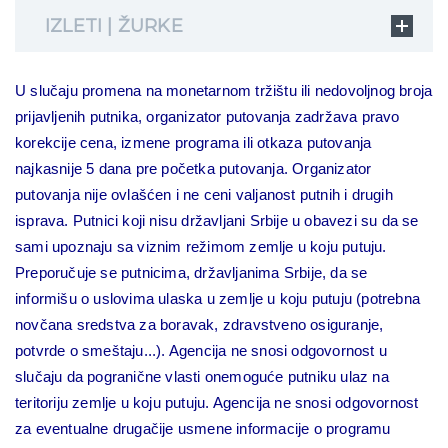
IZLETI | ŽURKE
U slučaju promena na monetarnom tržištu ili nedovoljnog broja
prijavljenih putnika, organizator putovanja zadržava pravo
korekcije cena, izmene programa ili otkaza putovanja
najkasnije 5 dana pre početka putovanja. Organizator
putovanja nije ovlašćen i ne ceni valjanost putnih i drugih
isprava. Putnici koji nisu državljani Srbije u obavezi su da se
sami upoznaju sa viznim režimom zemlje u koju putuju.
Preporučuje se putnicima, državljanima Srbije, da se
informišu o uslovima ulaska u zemlje u koju putuju (potrebna
novčana sredstva za boravak, zdravstveno osiguranje,
potvrde o smeštaju...). Agencija ne snosi odgovornost u
slučaju da pogranične vlasti
onemoguće putniku ulaz na
teritoriju zemlje u koju putuju. Agencija ne snosi odgovornost
za eventualne drugačije usmene informacije
o programu