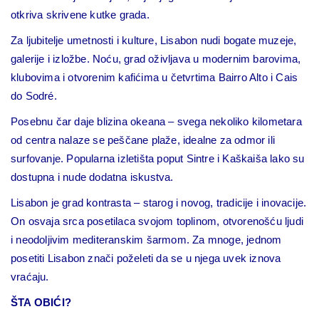
otkriva skrivene kutke grada.
Za ljubitelje umetnosti i kulture, Lisabon nudi bogate muzeje,
galerije i izložbe. Noću, grad oživljava u modernim barovima,
klubovima i otvorenim kafićima u četvrtima Bairro Alto i Cais
do Sodré.
Posebnu čar daje blizina okeana – svega nekoliko kilometara
od centra nalaze se peščane plaže, idealne za odmor ili
surfovanje. Popularna izletišta poput Sintre i Kaškaiša lako su
dostupna i nude dodatna iskustva.
Lisabon je grad kontrasta – starog i novog, tradicije i inovacije.
On osvaja srca posetilaca svojom toplinom, otvorenošću ljudi
i neodoljivim mediteranskim šarmom. Za mnoge, jednom
posetiti Lisabon znači poželeti da se u njega uvek iznova
vraćaju.
ŠTA OBIĆI?