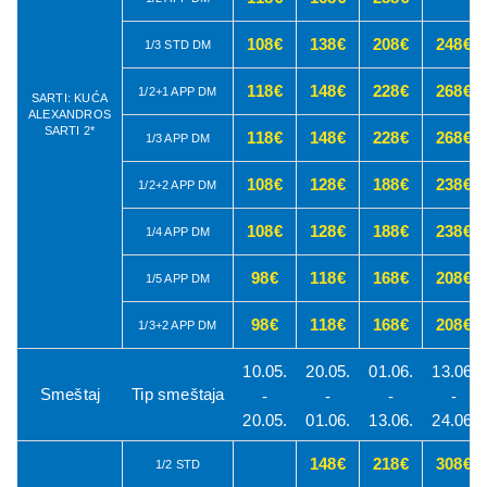
108€
138€
208€
248€
1/3 STD DM
118€
148€
228€
268€
1/2+1 APP DM
SARTI: KUĆA
ALEXANDROS
SARTI 2*
118€
148€
228€
268€
1/3 APP DM
108€
128€
188€
238€
1/2+2 APP DM
108€
128€
188€
238€
1/4 APP DM
98€
118€
168€
208€
1/5 APP DM
98€
118€
168€
208€
1/3+2 APP DM
10.05.
20.05.
01.06.
13.06.
Smeštaj
Tip smeštaja
-
-
-
-
20.05.
01.06.
13.06.
24.06.
148€
218€
308€
1/2 STD