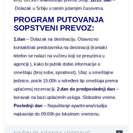
Dolazak u Srbiju u ranim jutarnjim časovima.
PROGRAM PUTOVANJA
SOPSTVENI PREVOZ:
1.dan
– Dolazak na destinaciju. Obavezno
kontaktirati predstavnika na destinaciji (kontakt
telefon se nalazi na vučeru koji se preuzima u
agenciji ), kako bi putnik dobio informacije o
smeštaju (broj sobe, spratnost). Ulaz u smeštajne
jedinice, posle 15:00h u određeni tip smeštaja prema
uplaćenoj rezervaciji.
2.dan do predposlednji dan
–
boravak na bazi uplaćenih usluga. Slobodno vreme.
Poslednji dan
– Napuštanje apartmana/studija
najkasnije do 09:00h po lokalnom vremenu.