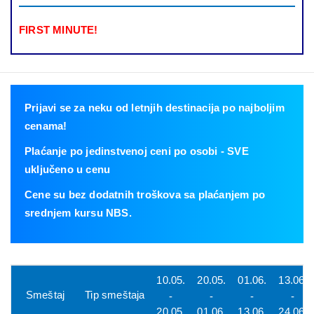
FIRST MINUTE!
Prijavi se za neku od letnjih destinacija po najboljim
cenama!
Plaćanje po jedinstvenoj ceni po osobi - SVE
uključeno u cenu
Cene su bez dodatnih troškova sa plaćanjem po
srednjem kursu NBS.
10.05.
20.05.
01.06.
13.06.
Smeštaj
Tip smeštaja
-
-
-
-
20.05.
01.06.
13.06.
24.06.