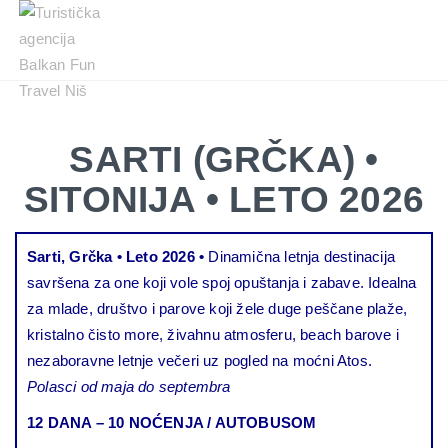
Balkan
Fun
Travel
LETO
LETO 2026
EVROPSKI GRADOVI
EGZOTIČNE DESTINACIJE
KONTAKTIRAJTE & INFO
2026
TRAŽI
SARTI (GRČKA) •
EVROPSKI
GRADOVI
SITONIJA • LETO 2026
EGZOTIČNE
DESTINACIJE
Sarti, Grčka • Leto 2026 •
Dinamična letnja destinacija
KONTAKTIRAJTE
savršena za one koji vole spoj opuštanja i zabave. Idealna
&
za mlade, društvo i parove koji žele duge peščane plaže,
INFO
kristalno čisto more, živahnu atmosferu, beach barove i
nezaboravne letnje večeri uz pogled na moćni Atos.
Polasci od maja do septembra
12 DANA – 10 NOĆENJA / AUTOBUSOM