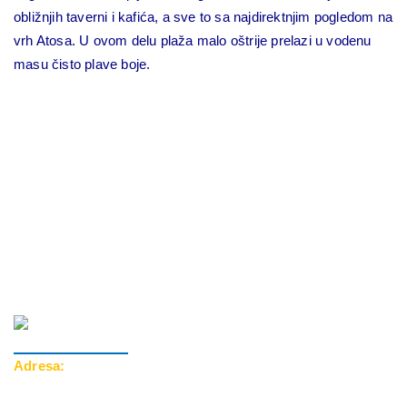
obližnjih taverni i kafića, a sve to sa najdirektnjim pogledom na
vrh Atosa. U ovom delu plaža malo oštrije prelazi u vodenu
masu čisto plave boje.
Adresa:
Cara Dušana 39, 18000 Niš