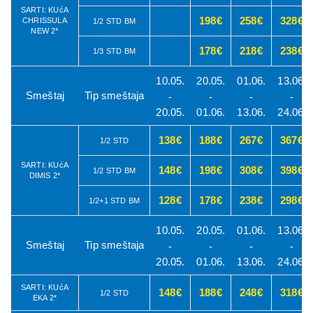
SARTI: KUćA
198€
258€
328€
CHRISSULA
1/2 STD BM
NEW 2*
178€
218€
238€
1/3 STD BM
10.05.
20.05.
01.06.
13.06.
Smeštaj
Tip smeštaja
-
-
-
-
20.05.
01.06.
13.06.
24.06.
138€
188€
267€
367€
1/2 STD
SARTI: KUćA
148€
198€
308€
398€
1/2 STD BM
DIMIS 2*
128€
178€
238€
298€
1/2+1 STD BM
10.05.
20.05.
01.06.
13.06.
Smeštaj
Tip smeštaja
-
-
-
-
20.05.
01.06.
13.06.
24.06.
SARTI: KUćA
148€
188€
248€
318€
1/2 STD
EKA 2*