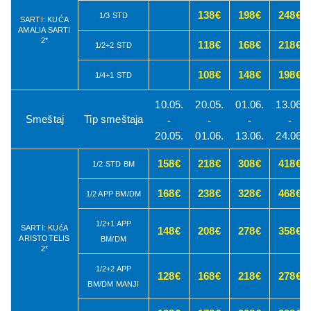
138€
198€
248€
1/3 STD
SARTI: KUĆA
AMALIA SARTI
2*
118€
168€
218€
1/2+2 STD
108€
148€
198€
1/4+1 STD
10.05.
20.05.
01.06.
13.06.
Smeštaj
Tip smeštaja
-
-
-
-
20.05.
01.06.
13.06.
24.06.
158€
218€
308€
418€
1/2 STD BM
168€
238€
328€
468€
1/2 APP BM/DM
1/2+1 APP
SARTI: KUćA
148€
208€
278€
358€
ARISTOTELIS
BM/DM
2*
1/2+2 APP
128€
168€
218€
278€
BM/DM MANJI