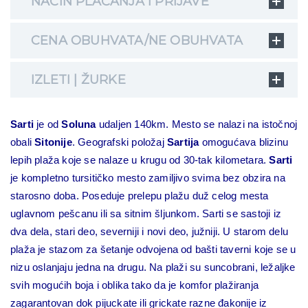
NAČIN PLAĆANJA I PRIJAVE
CENA OBUHVATA/NE OBUHVATA
IZLETI | ŽURKE
Sarti
je od
Soluna
udaljen 140km. Mesto se nalazi na istočnoj
obali
Sitonije
. Geografski položaj
Sartija
omogućava blizinu
lepih plaža koje se nalaze u krugu od 30-tak kilometara.
Sarti
je kompletno tursitičko mesto zamiljivo svima bez obzira na
starosno doba. Poseduje prelepu plažu duž celog mesta
uglavnom pešcanu ili sa sitnim šljunkom. Sarti se sastoji iz
dva dela, stari deo, severniji i novi deo, južniji. U starom delu
plaža je stazom za šetanje odvojena od bašti taverni koje se u
nizu oslanjaju jedna na drugu. Na plaži su suncobrani, ležaljke
svih mogućih boja i oblika tako da je komfor plažiranja
zagarantovan dok pijuckate ili grickate razne đakonije iz