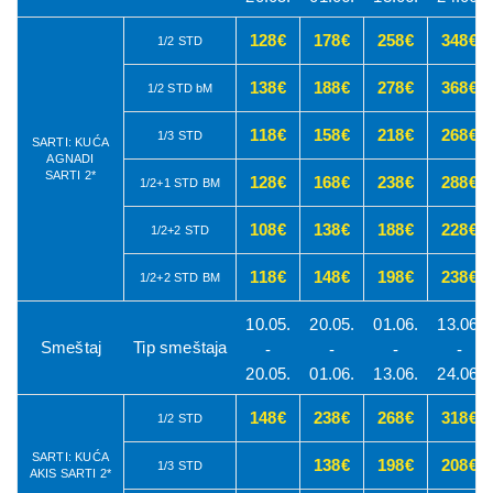
128€
178€
258€
348€
1/2 STD
138€
188€
278€
368€
1/2 STD bM
118€
158€
218€
268€
1/3 STD
SARTI: KUĆA
AGNADI
SARTI 2*
128€
168€
238€
288€
1/2+1 STD BM
108€
138€
188€
228€
1/2+2 STD
118€
148€
198€
238€
1/2+2 STD BM
10.05.
20.05.
01.06.
13.06.
Smeštaj
Tip smeštaja
-
-
-
-
20.05.
01.06.
13.06.
24.06.
148€
238€
268€
318€
1/2 STD
SARTI: KUĆA
138€
198€
208€
1/3 STD
AKIS SARTI 2*