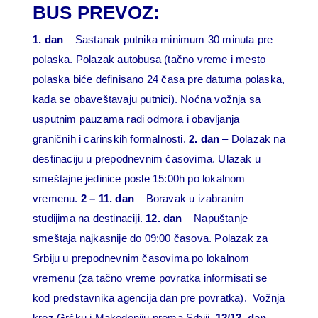
BUS PREVOZ:
1. dan
– Sastanak putnika minimum 30 minuta pre
polaska. Polazak autobusa (tačno vreme i mesto
polaska biće definisano 24 časa pre datuma polaska,
kada se obaveštavaju putnici). Noćna vožnja sa
usputnim pauzama radi odmora i obavljanja
graničnih i carinskih formalnosti.
2. dan
– Dolazak na
destinaciju u prepodnevnim časovima. Ulazak u
smeštajne jedinice posle 15:00h po lokalnom
vremenu.
2 – 11.
dan
– Boravak u izabranim
studijima na destinaciji.
12. dan
– Napuštanje
smeštaja najkasnije do 09:00 časova. Polazak za
Srbiju u prepodnevnim časovima po lokalnom
vremenu (za tačno vreme povratka informisati se
kod predstavnika agencija dan pre povratka). Vožnja
kroz Grčku i Makedoniju prema Srbiji.
12/13.
dan
–