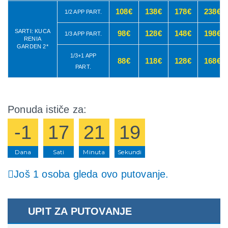
108€
138€
178€
238€
1/2 APP PART.
SARTI: KUCA
98€
128€
148€
198€
1/3 APP PART.
RENIA
GARDEN 2*
1/3+1 APP
88€
118€
128€
168€
PART.
Ponuda ističe za:
-1
17
21
19
Dana
Sati
Minuta
Sekundi
Još 1 osoba gleda ovo putovanje.
UPIT ZA PUTOVANJE