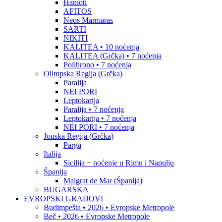
Hanioti
AFITOS
Neos Marmaras
SARTI
NIKITI
KALITEA • 10 noćenja
KALITEA (Grčka) • 7 noćenja
Polihrono • 7 noćenja
Olimpska Regija (Grčka)
Paralija
NEI PORI
Leptokarija
Paralija • 7 noćenja
Leptokarija • 7 noćenja
NEI PORI • 7 noćenja
Jonska Regija (Grčka)
Parga
Italija
Sicilija + noćenje u Rimu i Napulju
Španija
Malgrat de Mar (Španija)
BUGARSKA
EVROPSKI GRADOVI
Budimpešta • 2026 • Evropske Metropole
Beč • 2026 • Evropske Metropole