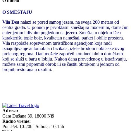
O hotelu
O SMEŠTAJU
Vila Dea
nalazi se pored samog jezera, na svega 200 metara od
centra grada. U ponudi je prvoklasni smeštaj sa modernim, domaćim
enterijerom i divnim pogledom na jezero. Smeštaj u objektu Dea
karakterišu tople boje, kvalitetan nameštaj, parket i obilje prostora.
Vila raspolaže sopstvenom turističkom agencijom koja nudi
iznajmljivanje automobila i bicikala, izlete brodom i obilaske ovog
prelepog regiona. Dan možete započeti kontinentalnim doručkom
koji se služi u baru u lobiju. Nakon dana provedenog u istraživanju,
možete sami pripremiti obrok ili se častiti obrokom u jednom od
brojnih restorana u okolini.
Adresa:
Cara Dušana 39, 18000 Niš
Radno vreme:
Pon-Pet: 10-20h | Subota: 10-15h