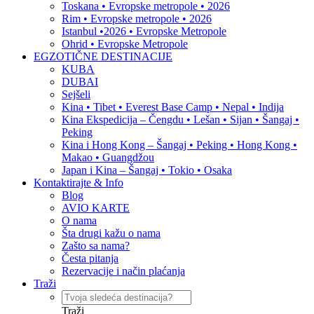
Toskana • Evropske metropole • 2026
Rim • Evropske metropole • 2026
Istanbul •2026 • Evropske Metropole
Ohrid • Evropske Metropole
EGZOTIČNE DESTINACIJE
KUBA
DUBAI
Sejšeli
Kina • Tibet • Everest Base Camp • Nepal • Indija
Kina Ekspedicija – Čengdu • Lešan • Sijan • Šangaj •
Peking
Kina i Hong Kong – Šangaj • Peking • Hong Kong •
Makao • Guangdžou
Japan i Kina – Šangaj • Tokio • Osaka
Kontaktirajte & Info
Blog
AVIO KARTE
O nama
Šta drugi kažu o nama
Zašto sa nama?
Česta pitanja
Rezervacije i način plaćanja
Traži
Traži