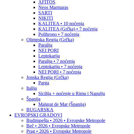
AFITOS
Neos Marmaras
SARTI
NIKITI
KALITEA • 10 noćenja
KALITEA (Grčka) • 7 noćenja
Polihrono • 7 noćenja
Olimpska Regija (Grčka)
Paralija
NEI PORI
Leptokarija
Paralija • 7 noćenja
Leptokarija • 7 noćenja
NEI PORI • 7 noćenja
Jonska Regija (Grčka)
Parga
Italija
Sicilija + noćenje u Rimu i Napulju
Španija
Malgrat de Mar (Španija)
BUGARSKA
EVROPSKI GRADOVI
Budimpešta • 2026 • Evropske Metropole
Beč • 2026 • Evropske Metropole
Prag • 2026 • Evropske Metropole