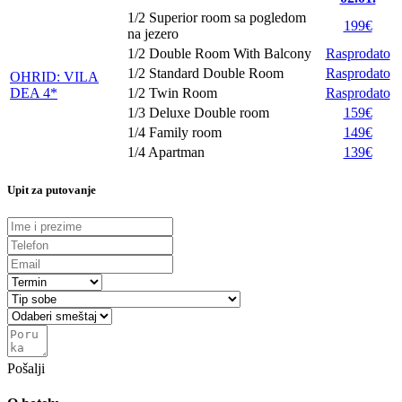
1/2 Superior room sa pogledom
199€
na jezero
1/2 Double Room With Balcony
Rasprodato
1/2 Standard Double Room
Rasprodato
OHRID: VILA
DEA 4*
1/2 Twin Room
Rasprodato
1/3 Deluxe Double room
159€
1/4 Family room
149€
1/4 Apartman
139€
Upit za putovanje
Pošalji