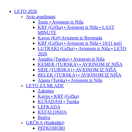
LETO 2026
Avio aranžmani
Tunis • Avionom iz Niša
KRF (Grčka) • Avionom iz Niša • LAST
MINUTE
Kavos (Krf) Avionom iz Beograda
KRF (Grčka) • Avionom iz Niša • 10/11 noći
LUTRAKI (Grčka) • Avionom iz Niša • LETO
2026
Antalija (Turska) • Avionom iz Niša
KEMER (TURSKA) • AVIONOM IZ NIŠA
SIDE (TURSKA) • AVIONOM IZ NIŠA
BELEK (TURSKA) • AVIONOM IZ NIŠA
Alanja (Turska) • Avionom iz Niša
LETO ZA MLADE
Zakintos
Kavos • KRF (Grčka)
KUŠADASI • Turska
LEFKADA
KEFALONIJA
Budva
GRČKA (Halkidiki)
PEFKOHORI