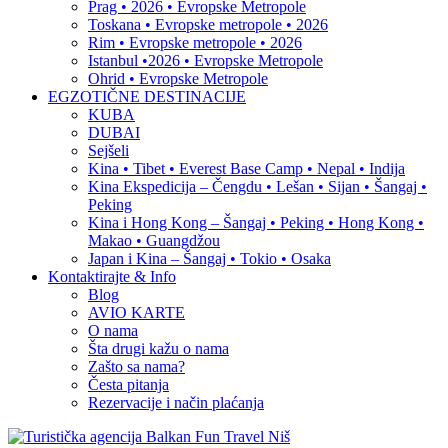
Prag • 2026 • Evropske Metropole
Toskana • Evropske metropole • 2026
Rim • Evropske metropole • 2026
Istanbul •2026 • Evropske Metropole
Ohrid • Evropske Metropole
EGZOTIČNE DESTINACIJE
KUBA
DUBAI
Sejšeli
Kina • Tibet • Everest Base Camp • Nepal • Indija
Kina Ekspedicija – Čengdu • Lešan • Sijan • Šangaj •
Peking
Kina i Hong Kong – Šangaj • Peking • Hong Kong •
Makao • Guangdžou
Japan i Kina – Šangaj • Tokio • Osaka
Kontaktirajte & Info
Blog
AVIO KARTE
O nama
Šta drugi kažu o nama
Zašto sa nama?
Česta pitanja
Rezervacije i način plaćanja