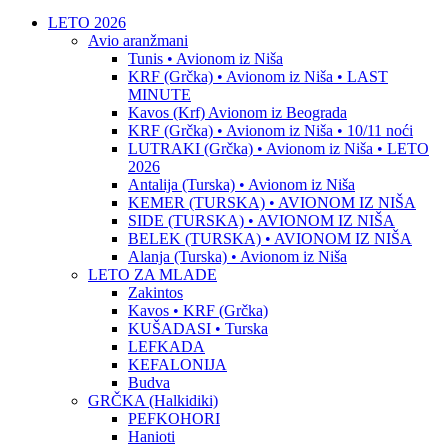
LETO 2026
Avio aranžmani
Tunis • Avionom iz Niša
KRF (Grčka) • Avionom iz Niša • LAST
MINUTE
Kavos (Krf) Avionom iz Beograda
KRF (Grčka) • Avionom iz Niša • 10/11 noći
LUTRAKI (Grčka) • Avionom iz Niša • LETO
2026
Antalija (Turska) • Avionom iz Niša
KEMER (TURSKA) • AVIONOM IZ NIŠA
SIDE (TURSKA) • AVIONOM IZ NIŠA
BELEK (TURSKA) • AVIONOM IZ NIŠA
Alanja (Turska) • Avionom iz Niša
LETO ZA MLADE
Zakintos
Kavos • KRF (Grčka)
KUŠADASI • Turska
LEFKADA
KEFALONIJA
Budva
GRČKA (Halkidiki)
PEFKOHORI
Hanioti