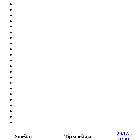
29.12. -
Smeštaj
Tip smeštaja
02.01.