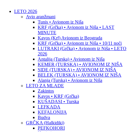
LETO 2026
Avio aranžmani
Tunis • Avionom iz Niša
KRF (Grčka) • Avionom iz Niša • LAST
MINUTE
Kavos (Krf) Avionom iz Beograda
KRF (Grčka) • Avionom iz Niša • 10/11 noći
LUTRAKI (Grčka) • Avionom iz Niša • LETO
2026
Antalija (Turska) • Avionom iz Niša
KEMER (TURSKA) • AVIONOM IZ NIŠA
SIDE (TURSKA) • AVIONOM IZ NIŠA
BELEK (TURSKA) • AVIONOM IZ NIŠA
Alanja (Turska) • Avionom iz Niša
LETO ZA MLADE
Zakintos
Kavos • KRF (Grčka)
KUŠADASI • Turska
LEFKADA
KEFALONIJA
Budva
GRČKA (Halkidiki)
PEFKOHORI