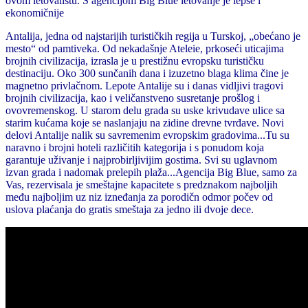
ovom letovalištu.
S agencijom Big Blue letovanje je lepše i
ekonomičnije
Antalija, jedna od najstarijih turističkih regija u Turskoj, „obećano je
mesto“ od pamtiveka. Od nekadašnje Ateleie, prkoseći uticajima
brojnih civilizacija, izrasla je u prestižnu evropsku turističku
destinaciju. Oko 300 sunčanih dana i izuzetno blaga klima čine je
magnetno privlačnom. Lepote Antalije su i danas vidljivi tragovi
brojnih civilizacija, kao i veličanstveno susretanje prošlog i
ovovremenskog. U starom delu grada su uske krivudave ulice sa
starim kućama koje se naslanjaju na zidine drevne tvrđave. Novi
delovi Antalije nalik su savremenim evropskim gradovima...Tu su
naravno i brojni hoteli različitih kategorija i s ponudom koja
garantuje uživanje i najprobirljivijim gostima. Svi su uglavnom
izvan grada i nadomak prelepih plaža...Agencija Big Blue, samo za
Vas, rezervisala je smeštajne kapacitete s predznakom najboljih
među najboljim uz niz izneđanja za porodičn odmor počev od
uslova plaćanja do gratis smeštaja za jedno ili dvoje dece.