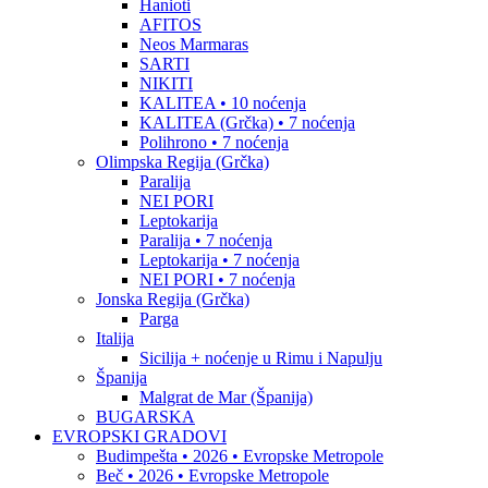
Hanioti
AFITOS
Neos Marmaras
SARTI
NIKITI
KALITEA • 10 noćenja
KALITEA (Grčka) • 7 noćenja
Polihrono • 7 noćenja
Olimpska Regija (Grčka)
Paralija
NEI PORI
Leptokarija
Paralija • 7 noćenja
Leptokarija • 7 noćenja
NEI PORI • 7 noćenja
Jonska Regija (Grčka)
Parga
Italija
Sicilija + noćenje u Rimu i Napulju
Španija
Malgrat de Mar (Španija)
BUGARSKA
EVROPSKI GRADOVI
Budimpešta • 2026 • Evropske Metropole
Beč • 2026 • Evropske Metropole