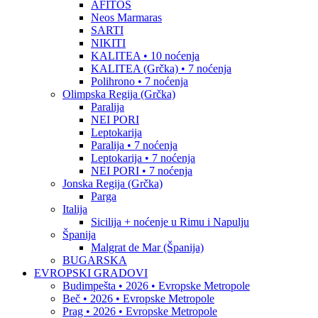
AFITOS
Neos Marmaras
SARTI
NIKITI
KALITEA • 10 noćenja
KALITEA (Grčka) • 7 noćenja
Polihrono • 7 noćenja
Olimpska Regija (Grčka)
Paralija
NEI PORI
Leptokarija
Paralija • 7 noćenja
Leptokarija • 7 noćenja
NEI PORI • 7 noćenja
Jonska Regija (Grčka)
Parga
Italija
Sicilija + noćenje u Rimu i Napulju
Španija
Malgrat de Mar (Španija)
BUGARSKA
EVROPSKI GRADOVI
Budimpešta • 2026 • Evropske Metropole
Beč • 2026 • Evropske Metropole
Prag • 2026 • Evropske Metropole