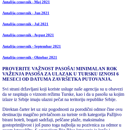
Antalija cenovnik - Maj 2021
Antalija cenovnik - Jun 2021
Antalija cenovnik - Jul 2021
Antalija cenovnik - Avgust 2021
Antalija cenovnik - Septembar 2021
Antalija cenovnik - Oktobar 2021
PROVERITE VAŽNOST PASOŠA! MINIMALAN ROK
VAŽENJA PASOŠA ZA ULAZAK U TURSKU IZNOSI 6
MESECI OD DATUMA ZAVRŠETKA PUTOVANJA.
Svi strani državljani koji koriste usluge naše agencija su u obavezi
da se raspitaju o viznom režimu Turske, kao i da u pasošu sa kojim
izlaze iz Srbije imaju ulazni pečat na teritoriju republike Srbije.
Direktan čarter let uz niz pogodnosti za porodični odmor čine ovu
destinaciju magično privlačnom za turiste svih kategorija Pažljivo
birani hoteli, bogati sadržaji, peščane plaže, maksimalna
gostoprimljivost i još puno toga najbolja su pozivnica za odmor u