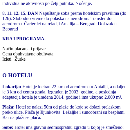
individualne aktivnosti po želji putnika. Noćenje.
8. 11. 12. 15. DAN
Napuštanje soba prema hotelskim pravilima (do
12h). Slobodno vreme do polaska na aerodrom. Transfer do
aerodroma. Čarter let na relaciji Antalija – Beograd. Dolazak u
Beograd
KRAJ PROGRAMA.
Način plaćanja i prijave
Cena obuhvata/ne obuhvata
Izleti | Žurke
O HOTELU
Lokacija:
Hotel je lociran 22 km od aerodroma u Antaliji, a udaljen
je 3 km od centra grada. Izgrađen je 2003. godine, a poslednja
adaptacija hotela je urađena 2014. godine i ima ukupno 2.000 m².
Plaža:
Hotel se nalazi 50m od plaže do koje se dolazi prelaskom
preko ulice. Plaža je šljunkovita. Ležaljke i suncobrani su besplatni.
Bar na plaži se plaća.
Sobe:
Hotel ima glavnu sedmospratnu zgradu u kojoj je smešteno: