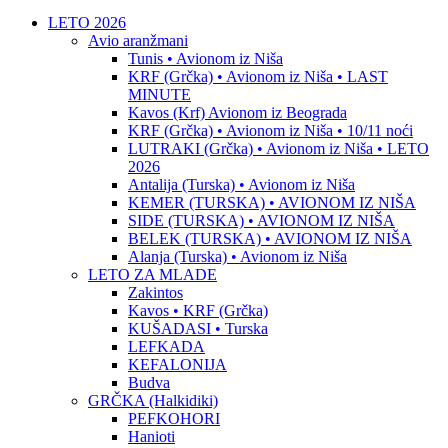
LETO 2026
Avio aranžmani
Tunis • Avionom iz Niša
KRF (Grčka) • Avionom iz Niša • LAST
MINUTE
Kavos (Krf) Avionom iz Beograda
KRF (Grčka) • Avionom iz Niša • 10/11 noći
LUTRAKI (Grčka) • Avionom iz Niša • LETO
2026
Antalija (Turska) • Avionom iz Niša
KEMER (TURSKA) • AVIONOM IZ NIŠA
SIDE (TURSKA) • AVIONOM IZ NIŠA
BELEK (TURSKA) • AVIONOM IZ NIŠA
Alanja (Turska) • Avionom iz Niša
LETO ZA MLADE
Zakintos
Kavos • KRF (Grčka)
KUŠADASI • Turska
LEFKADA
KEFALONIJA
Budva
GRČKA (Halkidiki)
PEFKOHORI
Hanioti