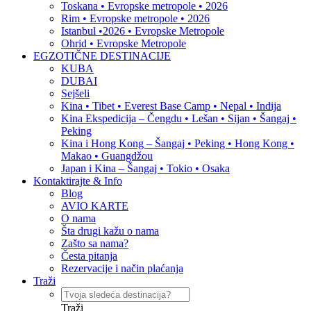
Toskana • Evropske metropole • 2026
Rim • Evropske metropole • 2026
Istanbul •2026 • Evropske Metropole
Ohrid • Evropske Metropole
EGZOTIČNE DESTINACIJE
KUBA
DUBAI
Sejšeli
Kina • Tibet • Everest Base Camp • Nepal • Indija
Kina Ekspedicija – Čengdu • Lešan • Sijan • Šangaj •
Peking
Kina i Hong Kong – Šangaj • Peking • Hong Kong •
Makao • Guangdžou
Japan i Kina – Šangaj • Tokio • Osaka
Kontaktirajte & Info
Blog
AVIO KARTE
O nama
Šta drugi kažu o nama
Zašto sa nama?
Česta pitanja
Rezervacije i način plaćanja
Traži
Traži