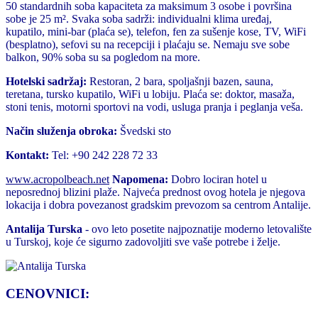
50 standardnih soba kapaciteta za maksimum 3 osobe i površina
sobe je 25 m². Svaka soba sadrži: individualni klima uređaj,
kupatilo, mini-bar (plaća se), telefon, fen za sušenje kose, TV, WiFi
(besplatno), sefovi su na recepciji i plaćaju se. Nemaju sve sobe
balkon, 90% soba su sa pogledom na more.
Hotelski sadržaj:
Restoran, 2 bara, spoljašnji bazen, sauna,
teretana, tursko kupatilo, WiFi u lobiju. Plaća se: doktor, masaža,
stoni tenis, motorni sportovi na vodi, usluga pranja i peglanja veša.
Način služenja obroka:
Švedski sto
Kontakt:
Tel: +90 242 228 72 33
www.acropolbeach.net
Napomena:
Dobro lociran hotel u
neposrednoj blizini plaže. Najveća prednost ovog hotela je njegova
lokacija i dobra povezanost gradskim prevozom sa centrom Antalije.
Antalija Turska
- ovo leto posetite najpoznatije moderno letovalište
u Turskoj, koje će sigurno zadovoljiti sve vaše potrebe i želje.
CENOVNICI: