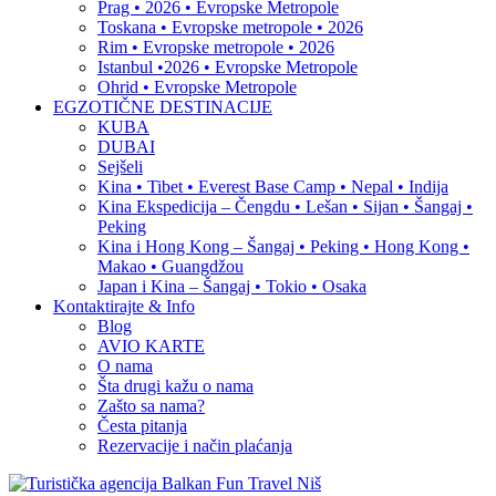
Prag • 2026 • Evropske Metropole
Toskana • Evropske metropole • 2026
Rim • Evropske metropole • 2026
Istanbul •2026 • Evropske Metropole
Ohrid • Evropske Metropole
EGZOTIČNE DESTINACIJE
KUBA
DUBAI
Sejšeli
Kina • Tibet • Everest Base Camp • Nepal • Indija
Kina Ekspedicija – Čengdu • Lešan • Sijan • Šangaj •
Peking
Kina i Hong Kong – Šangaj • Peking • Hong Kong •
Makao • Guangdžou
Japan i Kina – Šangaj • Tokio • Osaka
Kontaktirajte & Info
Blog
AVIO KARTE
O nama
Šta drugi kažu o nama
Zašto sa nama?
Česta pitanja
Rezervacije i način plaćanja