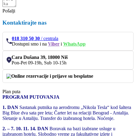
Pošalji
Kontaktirajte nas
018 310 50 30
/
centrala
Dostupni smo i na
Viber
i
WhatsApp
Cara Dušana 39, 18000 Niš
Pon-Pet 09-19h, Sub 10-15h
Online rezervacije i prijave su besplatne
Plan puta
PROGRAM PUTOVANJA
1. DAN
Sastanak putnika na aerodromu „Nikola Tesla“ kod šaltera
Big Blue dva sata pre leta; Čarter let na relaciji Beograd - Antalija.
Sletanje u Antaliju. Transfer do izabranog hotela. Noćenje.
2. – 7. 10. 11. 14. DAN
Boravak na bazi izabrane usluge u
izabranom hotelu. Slobodno vreme za fakultativne izlete i