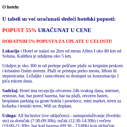
O hotelu
U tabeli su već uračunati sledeći hotelski popusti:
POPUST 55%
URAČUNAT U CENE
DODATNIH 5% POPUSTA ZA UPLATE U CELOSTI!
Lokacija :
Hotel se nalazi na 2km od mesta Afitos I oko 80 km od
Soluna, Kalithea je udaljena oko 5 km.
Udaljen je oko 300 m od prelepe peščane plaže sa krupnim peskom
i kristalno čistim morem. Plaži se pristupa preko mosta, liftom ili
stepenicama. Ležaljke i suncobrani su dostupni uz konzumaciju 1
pića tokom dana.
Sadržaj
: Hotel ima recepciju otvorenu 24h svakog dana, internet,
restoran, bar, bar pored bazena, bar na plaži, otvoren bazen,
besplatan parking za goste hotela i posetioce, mini market, teren za
košarku i teniski teren, Wifi uz doplatu.
Usluga
: All Inclusive (sve uključeno) - samoposluživanje (švedski
sto) za doručak (7:30-09:30h), ručak (12:30-14:30h) i večeru
(19:00-21:30h), bar kod bazena (09:30 - 23:00h) koji uključuje