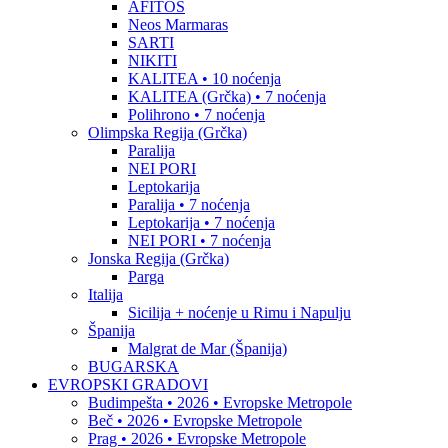
AFITOS
Neos Marmaras
SARTI
NIKITI
KALITEA • 10 noćenja
KALITEA (Grčka) • 7 noćenja
Polihrono • 7 noćenja
Olimpska Regija (Grčka)
Paralija
NEI PORI
Leptokarija
Paralija • 7 noćenja
Leptokarija • 7 noćenja
NEI PORI • 7 noćenja
Jonska Regija (Grčka)
Parga
Italija
Sicilija + noćenje u Rimu i Napulju
Španija
Malgrat de Mar (Španija)
BUGARSKA
EVROPSKI GRADOVI
Budimpešta • 2026 • Evropske Metropole
Beč • 2026 • Evropske Metropole
Prag • 2026 • Evropske Metropole