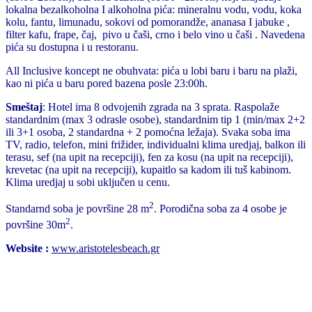
lokalna bezalkoholna I alkoholna pića: mineralnu vodu, vodu, koka
kolu, fantu, limunadu, sokovi od pomorandže, ananasa I jabuke ,
filter kafu, frape, čaj, pivo u čaši, crno i belo vino u čaši . Navedena
pića su dostupna i u restoranu.
All Inclusive koncept ne obuhvata: pića u lobi baru i baru na plaži,
kao ni pića u baru pored bazena posle 23:00h.
Smeštaj
: Hotel ima 8 odvojenih zgrada na 3 sprata. Raspolaže
standardnim (max 3 odrasle osobe), standardnim tip 1 (min/max 2+2
ili 3+1 osoba, 2 standardna + 2 pomoćna ležaja). Svaka soba ima
TV, radio, telefon, mini frižider, individualni klima uredjaj, balkon ili
terasu, sef (na upit na recepciji), fen za kosu (na upit na recepciji),
krevetac (na upit na recepciji), kupaitlo sa kadom ili tuš kabinom.
Klima uredjaj u sobi uključen u cenu.
2
Standarnd soba je površine 28 m
. Porodična soba za 4 osobe je
2
površine 30m
.
Website :
www.aristotelesbeach.gr