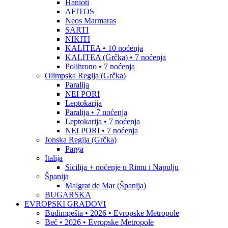
Hanioti
AFITOS
Neos Marmaras
SARTI
NIKITI
KALITEA • 10 noćenja
KALITEA (Grčka) • 7 noćenja
Polihrono • 7 noćenja
Olimpska Regija (Grčka)
Paralija
NEI PORI
Leptokarija
Paralija • 7 noćenja
Leptokarija • 7 noćenja
NEI PORI • 7 noćenja
Jonska Regija (Grčka)
Parga
Italija
Sicilija + noćenje u Rimu i Napulju
Španija
Malgrat de Mar (Španija)
BUGARSKA
EVROPSKI GRADOVI
Budimpešta • 2026 • Evropske Metropole
Beč • 2026 • Evropske Metropole