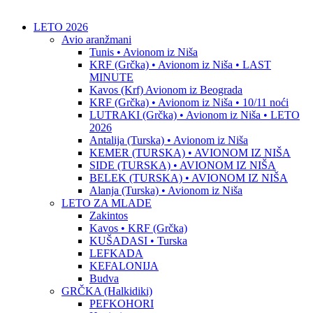
LETO 2026
Avio aranžmani
Tunis • Avionom iz Niša
KRF (Grčka) • Avionom iz Niša • LAST
MINUTE
Kavos (Krf) Avionom iz Beograda
KRF (Grčka) • Avionom iz Niša • 10/11 noći
LUTRAKI (Grčka) • Avionom iz Niša • LETO
2026
Antalija (Turska) • Avionom iz Niša
KEMER (TURSKA) • AVIONOM IZ NIŠA
SIDE (TURSKA) • AVIONOM IZ NIŠA
BELEK (TURSKA) • AVIONOM IZ NIŠA
Alanja (Turska) • Avionom iz Niša
LETO ZA MLADE
Zakintos
Kavos • KRF (Grčka)
KUŠADASI • Turska
LEFKADA
KEFALONIJA
Budva
GRČKA (Halkidiki)
PEFKOHORI