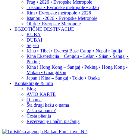
Prag • 2026 • Evropske Metropole
Toskana • Evropske metropole • 2026
Rim • Evropske metropole • 2026
Istanbul •2026 • Evropske Metropole
Ohrid • Evropske Metropole
EGZOTIČNE DESTINACIJE
KUBA
DUBAI
Sejšeli
Kina • Tibet • Everest Base Camp • Nepal • Indija
Kina Ekspedicija – Čengdu • Lešan • Sijan • Šangaj •
Peking
Kina i Hong Kong – Šangaj • Peking • Hong Kong •
Makao • Guangdžou
Japan i Kina – Šangaj • Tokio • Osaka
Kontaktirajte & Info
Blog
AVIO KARTE
O nama
Šta drugi kažu o nama
Zašto sa nama?
Česta pitanja
Rezervacije i način plaćanja