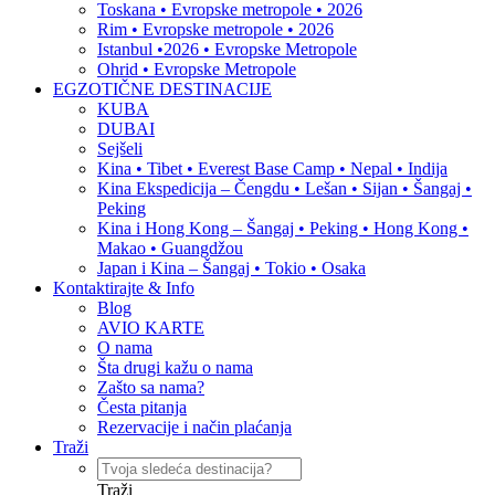
Toskana • Evropske metropole • 2026
Rim • Evropske metropole • 2026
Istanbul •2026 • Evropske Metropole
Ohrid • Evropske Metropole
EGZOTIČNE DESTINACIJE
KUBA
DUBAI
Sejšeli
Kina • Tibet • Everest Base Camp • Nepal • Indija
Kina Ekspedicija – Čengdu • Lešan • Sijan • Šangaj •
Peking
Kina i Hong Kong – Šangaj • Peking • Hong Kong •
Makao • Guangdžou
Japan i Kina – Šangaj • Tokio • Osaka
Kontaktirajte & Info
Blog
AVIO KARTE
O nama
Šta drugi kažu o nama
Zašto sa nama?
Česta pitanja
Rezervacije i način plaćanja
Traži
Traži