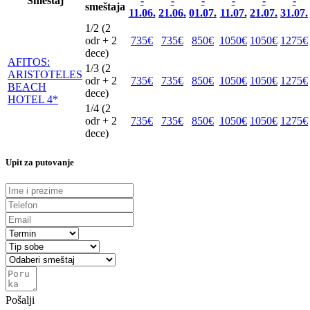
Smeštaj
-
-
-
-
-
-
smeštaja
11.06.
21.06.
01.07.
11.07.
21.07.
31.07.
1/2 (2
odr + 2
735€
735€
850€
1050€
1050€
1275€
dece)
AFITOS:
1/3 (2
ARISTOTELES
odr + 2
735€
735€
850€
1050€
1050€
1275€
BEACH
dece)
HOTEL 4*
1/4 (2
odr + 2
735€
735€
850€
1050€
1050€
1275€
dece)
Upit za putovanje
Pošalji