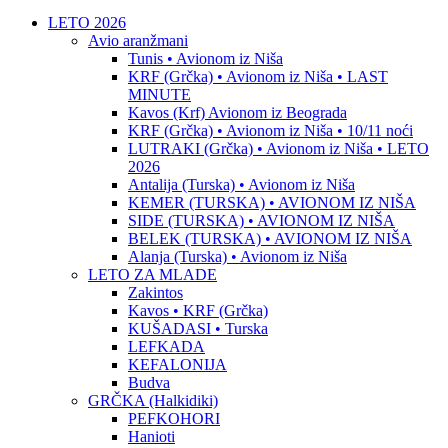
LETO 2026
Avio aranžmani
Tunis • Avionom iz Niša
KRF (Grčka) • Avionom iz Niša • LAST
MINUTE
Kavos (Krf) Avionom iz Beograda
KRF (Grčka) • Avionom iz Niša • 10/11 noći
LUTRAKI (Grčka) • Avionom iz Niša • LETO
2026
Antalija (Turska) • Avionom iz Niša
KEMER (TURSKA) • AVIONOM IZ NIŠA
SIDE (TURSKA) • AVIONOM IZ NIŠA
BELEK (TURSKA) • AVIONOM IZ NIŠA
Alanja (Turska) • Avionom iz Niša
LETO ZA MLADE
Zakintos
Kavos • KRF (Grčka)
KUŠADASI • Turska
LEFKADA
KEFALONIJA
Budva
GRČKA (Halkidiki)
PEFKOHORI
Hanioti