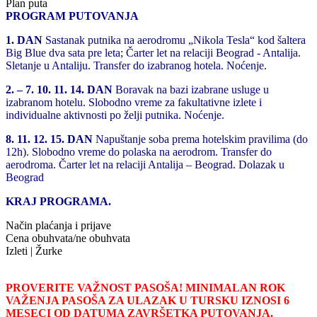
Plan puta
PROGRAM PUTOVANJA
1. DAN
Sastanak putnika na aerodromu „Nikola Tesla“ kod šaltera
Big Blue dva sata pre leta; Čarter let na relaciji Beograd - Antalija.
Sletanje u Antaliju. Transfer do izabranog hotela. Noćenje.
2. – 7. 10. 11. 14. DAN
Boravak na bazi izabrane usluge u
izabranom hotelu. Slobodno vreme za fakultativne izlete i
individualne aktivnosti po želji putnika. Noćenje.
8. 11. 12. 15. DAN
Napuštanje soba prema hotelskim pravilima (do
12h). Slobodno vreme do polaska na aerodrom. Transfer do
aerodroma. Čarter let na relaciji Antalija – Beograd. Dolazak u
Beograd
KRAJ PROGRAMA.
Način plaćanja i prijave
Cena obuhvata/ne obuhvata
Izleti | Žurke
PROVERITE VAŽNOST PASOŠA! MINIMALAN ROK
VAŽENJA PASOŠA ZA ULAZAK U TURSKU IZNOSI 6
MESECI OD DATUMA ZAVRŠETKA PUTOVANJA.