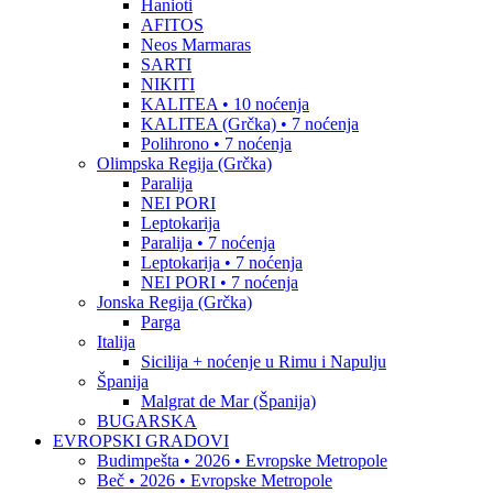
Hanioti
AFITOS
Neos Marmaras
SARTI
NIKITI
KALITEA • 10 noćenja
KALITEA (Grčka) • 7 noćenja
Polihrono • 7 noćenja
Olimpska Regija (Grčka)
Paralija
NEI PORI
Leptokarija
Paralija • 7 noćenja
Leptokarija • 7 noćenja
NEI PORI • 7 noćenja
Jonska Regija (Grčka)
Parga
Italija
Sicilija + noćenje u Rimu i Napulju
Španija
Malgrat de Mar (Španija)
BUGARSKA
EVROPSKI GRADOVI
Budimpešta • 2026 • Evropske Metropole
Beč • 2026 • Evropske Metropole