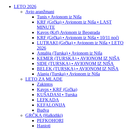
LETO 2026
Avio aranžmani
Tunis • Avionom iz Niša
KRF (Grčka) • Avionom iz Niša • LAST
MINUTE
Kavos (Krf) Avionom iz Beograda
KRF (Grčka) • Avionom iz Niša • 10/11 noći
LUTRAKI (Grčka) • Avionom iz Niša • LETO
2026
Antalija (Turska) • Avionom iz Niša
KEMER (TURSKA) • AVIONOM IZ NIŠA
SIDE (TURSKA) • AVIONOM IZ NIŠA
BELEK (TURSKA) • AVIONOM IZ NIŠA
Alanja (Turska) • Avionom iz Niša
LETO ZA MLADE
Zakintos
Kavos • KRF (Grčka)
KUŠADASI • Turska
LEFKADA
KEFALONIJA
Budva
GRČKA (Halkidiki)
PEFKOHORI
Hanioti