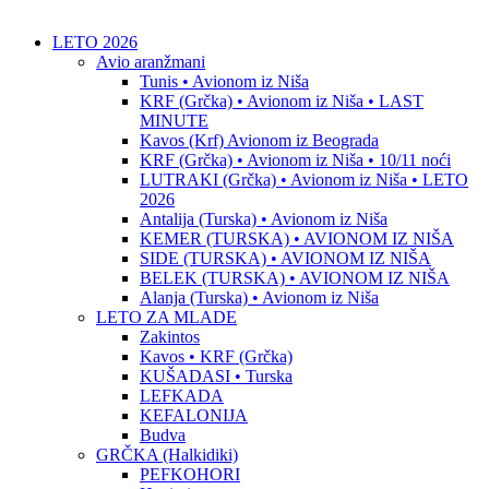
LETO 2026
Avio aranžmani
Tunis • Avionom iz Niša
KRF (Grčka) • Avionom iz Niša • LAST
MINUTE
Kavos (Krf) Avionom iz Beograda
KRF (Grčka) • Avionom iz Niša • 10/11 noći
LUTRAKI (Grčka) • Avionom iz Niša • LETO
2026
Antalija (Turska) • Avionom iz Niša
KEMER (TURSKA) • AVIONOM IZ NIŠA
SIDE (TURSKA) • AVIONOM IZ NIŠA
BELEK (TURSKA) • AVIONOM IZ NIŠA
Alanja (Turska) • Avionom iz Niša
LETO ZA MLADE
Zakintos
Kavos • KRF (Grčka)
KUŠADASI • Turska
LEFKADA
KEFALONIJA
Budva
GRČKA (Halkidiki)
PEFKOHORI