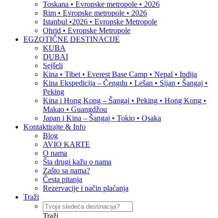
Toskana • Evropske metropole • 2026
Rim • Evropske metropole • 2026
Istanbul •2026 • Evropske Metropole
Ohrid • Evropske Metropole
EGZOTIČNE DESTINACIJE
KUBA
DUBAI
Sejšeli
Kina • Tibet • Everest Base Camp • Nepal • Indija
Kina Ekspedicija – Čengdu • Lešan • Sijan • Šangaj •
Peking
Kina i Hong Kong – Šangaj • Peking • Hong Kong •
Makao • Guangdžou
Japan i Kina – Šangaj • Tokio • Osaka
Kontaktirajte & Info
Blog
AVIO KARTE
O nama
Šta drugi kažu o nama
Zašto sa nama?
Česta pitanja
Rezervacije i način plaćanja
Traži
Traži