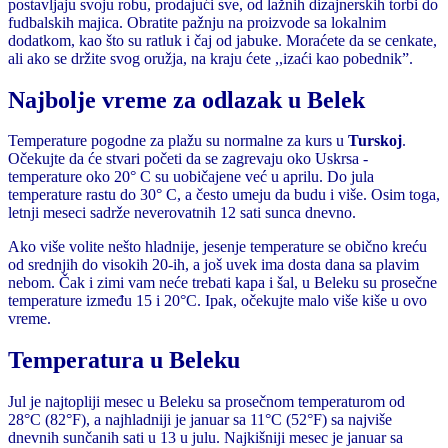
postavljaju svoju robu, prodajući sve, od lažnih dizajnerskih torbi do
fudbalskih majica. Obratite pažnju na proizvode sa lokalnim
dodatkom, kao što su ratluk i čaj od jabuke. Moraćete da se cenkate,
ali ako se držite svog oružja, na kraju ćete ,,izaći kao pobednik”.
Najbolje vreme za odlazak u Belek
Temperature pogodne za plažu su normalne za kurs u
Turskoj
.
Očekujte da će stvari početi da se zagrevaju oko Uskrsa -
temperature oko 20° C su uobičajene već u aprilu. Do jula
temperature rastu do 30° C, a često umeju da budu i više. Osim toga,
letnji meseci sadrže neverovatnih 12 sati sunca dnevno.
Ako više volite nešto hladnije, jesenje temperature se obično kreću
od srednjih do visokih 20-ih, a još uvek ima dosta dana sa plavim
nebom. Čak i zimi vam neće trebati kapa i šal, u Beleku su prosečne
temperature između 15 i 20°C. Ipak, očekujte malo više kiše u ovo
vreme.
Temperatura u Beleku
Jul je najtopliji mesec u Beleku sa prosečnom temperaturom od
28°C (82°F), a najhladniji je januar sa 11°C (52°F) sa najviše
dnevnih sunčanih sati u 13 u julu. Najkišniji mesec je januar sa