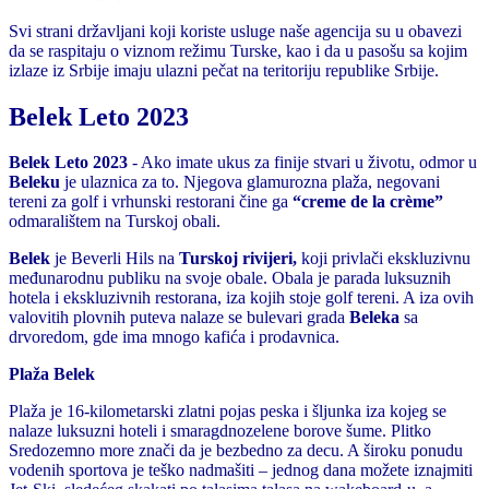
Svi strani državljani koji koriste usluge naše agencija su u obavezi
da se raspitaju o viznom režimu Turske, kao i da u pasošu sa kojim
izlaze iz Srbije imaju ulazni pečat na teritoriju republike Srbije.
Belek Leto 2023
Belek Leto 2023
- Ako imate ukus za finije stvari u životu, odmor u
Beleku
je ulaznica za to. Njegova glamurozna plaža, negovani
tereni za golf i vrhunski restorani čine ga
“creme de la crème”
odmaralištem na Turskoj obali.
Belek
je Beverli Hils na
Turskoj
rivijeri,
koji privlači ekskluzivnu
međunarodnu publiku na svoje obale. Obala je parada luksuznih
hotela i ekskluzivnih restorana, iza kojih stoje golf tereni. A iza ovih
valovitih plovnih puteva nalaze se bulevari grada
Beleka
sa
drvoredom, gde ima mnogo kafića i prodavnica.
Plaža Belek
Plaža je 16-kilometarski zlatni pojas peska i šljunka iza kojeg se
nalaze luksuzni hoteli i smaragdnozelene borove šume. Plitko
Sredozemno more znači da je bezbedno za decu. A široku ponudu
vodenih sportova je teško nadmašiti – jednog dana možete iznajmiti