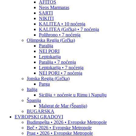
AFITOS
Neos Marmaras
SARTI
NIKITI
KALITEA • 10 noćenja
KALITEA (Grčka) • 7 noćenja
Polihrono • 7 noćenja
Olimpska Regija (Grčka)
Paralija
NEI PORI
Leptokarija
Paralija • 7 noćenja
Leptokarija • 7 noćenja
NEI PORI • 7 noćenja
Jonska Regija (Grčka)
Parga
Italija
Sicilija + noćenje u Rimu i Napulju
Španija
Malgrat de Mar (Španija)
BUGARSKA
EVROPSKI GRADOVI
Budimpešta • 2026 • Evropske Metropole
Beč • 2026 • Evropske Metropole
Prag • 2026 • Evropske Metropole