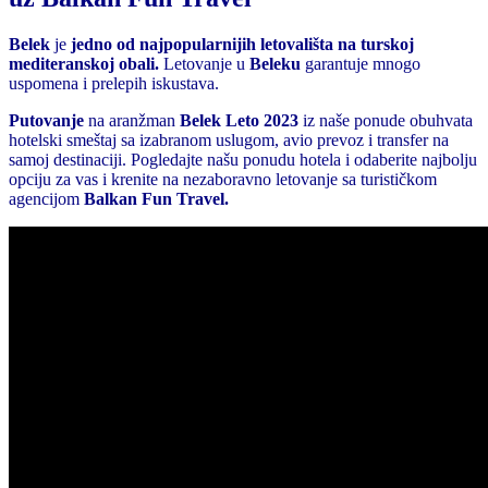
Belek
je
jedno od najpopularnijih letovališta na turskoj
mediteranskoj obali.
Letovanje u
Beleku
garantuje mnogo
uspomena i prelepih iskustava.
Putovanje
na aranžman
Belek Leto 2023
iz naše ponude obuhvata
hotelski smeštaj sa izabranom uslugom, avio prevoz i transfer na
samoj destinaciji. Pogledajte našu ponudu hotela i odaberite najbolju
opciju za vas i krenite na nezaboravno letovanje sa turističkom
agencijom
Balkan Fun Travel.