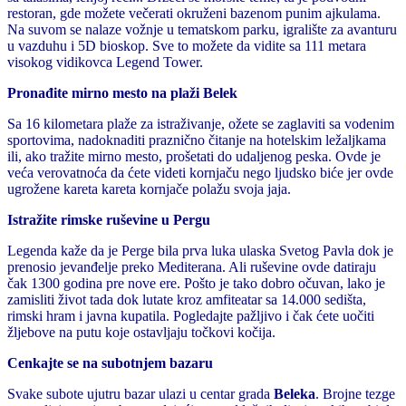
restoran, gde možete večerati okruženi bazenom punim ajkulama.
Na suvom se nalaze vožnje u tematskom parku, igralište za avanturu
u vazduhu i 5D bioskop. Sve to možete da vidite sa 111 metara
visokog vidikovca Legend Tower.
Pronađite mirno mesto na plaži Belek
Sa 16 kilometara plaže za istraživanje, ožete se zaglaviti sa vodenim
sportovima, nadoknaditi praznično čitanje na hotelskim ležaljkama
ili, ako tražite mirno mesto, prošetati do udaljenog peska. Ovde je
veća verovatnoća da ćete videti kornjaču nego ljudsko biće jer ovde
ugrožene kareta kareta kornjače polažu svoja jaja.
Istražite rimske ruševine u Pergu
Legenda kaže da je Perge bila prva luka ulaska Svetog Pavla dok je
prenosio jevanđelje preko Mediterana. Ali ruševine ovde datiraju
čak 1300 godina pre nove ere. Pošto je tako dobro očuvan, lako je
zamisliti život tada dok lutate kroz amfiteatar sa 14.000 sedišta,
rimski hram i javna kupatila. Pogledajte pažljivo i čak ćete uočiti
žljebove na putu koje ostavljaju točkovi kočija.
Cenkajte se na subotnjem bazaru
Svake subote ujutru bazar ulazi u centar grada
Beleka
. Brojne tezge