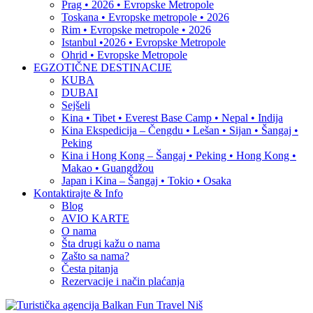
Prag • 2026 • Evropske Metropole
Toskana • Evropske metropole • 2026
Rim • Evropske metropole • 2026
Istanbul •2026 • Evropske Metropole
Ohrid • Evropske Metropole
EGZOTIČNE DESTINACIJE
KUBA
DUBAI
Sejšeli
Kina • Tibet • Everest Base Camp • Nepal • Indija
Kina Ekspedicija – Čengdu • Lešan • Sijan • Šangaj •
Peking
Kina i Hong Kong – Šangaj • Peking • Hong Kong •
Makao • Guangdžou
Japan i Kina – Šangaj • Tokio • Osaka
Kontaktirajte & Info
Blog
AVIO KARTE
O nama
Šta drugi kažu o nama
Zašto sa nama?
Česta pitanja
Rezervacije i način plaćanja