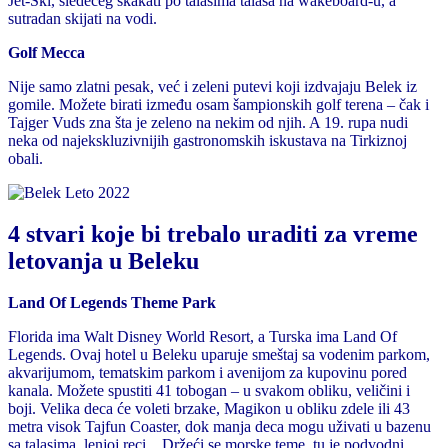
Jet-Ski, sledećeg skakati po talasima talasa na wakeboard-u, a
sutradan skijati na vodi.
Golf Mecca
Nije samo zlatni pesak, već i zeleni putevi koji izdvajaju Belek iz
gomile. Možete birati između osam šampionskih golf terena – čak i
Tajger Vuds zna šta je zeleno na nekim od njih. A 19. rupa nudi
neka od najekskluzivnijih gastronomskih iskustava na Tirkiznoj
obali.
4 stvari koje bi trebalo uraditi za vreme
letovanja u Beleku
Land Of Legends Theme Park
Florida ima Walt Disney World Resort, a Turska ima Land Of
Legends. Ovaj hotel u Beleku uparuje smeštaj sa vodenim parkom,
akvarijumom, tematskim parkom i avenijom za kupovinu pored
kanala. Možete spustiti 41 tobogan – u svakom obliku, veličini i
boji. Velika deca će voleti brzake, Magikon u obliku zdele ili 43
metra visok Tajfun Coaster, dok manja deca mogu uživati u bazenu
sa talasima, lenjoj reci... Držeći se morske teme, tu je podvodni