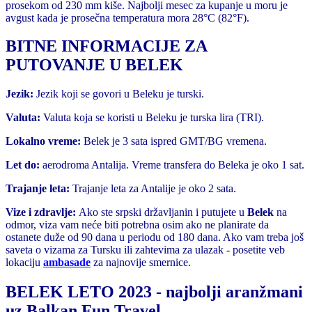
prosekom od 230 mm kiše. Najbolji mesec za kupanje u moru je
avgust kada je prosečna temperatura mora 28°C (82°F).
BITNE INFORMACIJE ZA
PUTOVANJE U BELEK
Jezik:
Jezik koji se govori u Beleku je turski.
Valuta:
Valuta koja se koristi u Beleku je turska lira (TRI).
Lokalno vreme:
Belek je 3 sata ispred GMT/BG vremena.
Let do:
aerodroma Antalija. Vreme transfera do Beleka je oko 1 sat.
Trajanje leta:
Trajanje leta za Antalije je oko 2 sata.
Vize i zdravlje:
Ako ste srpski državljanin i putujete u
Belek
na
odmor, viza vam neće biti potrebna osim ako ne planirate da
ostanete duže od 90 dana u periodu od 180 dana. Ako vam treba još
saveta o vizama za Tursku ili zahtevima za ulazak - posetite veb
lokaciju
ambasade
za najnovije smernice.
BELEK LETO 2023 - najbolji aranžmani
uz Balkan Fun Travel