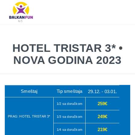
Balkan
Fun
Travel
LETO
LETO 2026
EVROPSKI GRADOVI
EGZOTIČNE DESTINACIJE
KONTAKTIRAJTE & INFO
2026
TRAŽI
HOTEL TRISTAR 3* •
EVROPSKI
GRADOVI
NOVA GODINA 2023
EGZOTIČNE
DESTINACIJE
KONTAKTIRAJTE
Smeštaj
Tip smeštaja
29.12. - 03.01.
&
INFO
259€
1/2 sa doručkom
249€
PRAG: HOTEL TRISTAR 3*
1/3 sa doručkom
219€
1/4 sa doručkom