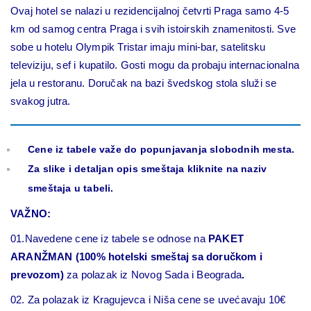
Ovaj hotel se nalazi u rezidencijalnoj četvrti Praga samo 4-5
km od samog centra Praga i svih istoirskih znamenitosti. Sve
sobe u hotelu Olympik Tristar imaju mini-bar, satelitsku
televiziju, sef i kupatilo. Gosti mogu da probaju internacionalna
jela u restoranu. Doručak na bazi švedskog stola služi se
svakog jutra.
Cene iz tabele važe do popunjavanja slobodnih mesta.
Za slike i detaljan opis smeštaja kliknite na naziv
smeštaja u tabeli.
VAŽNO:
01.Navedene cene iz tabele se odnose na
PAKET
ARANŽMAN (100% hotelski smeštaj sa doručkom i
prevozom)
za polazak iz Novog Sada i Beograda
.
02. Za polazak iz Kragujevca i Niša cene se uvećavaju 10€