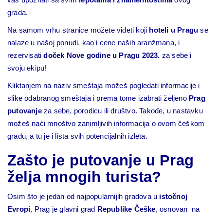
grada.
Na samom vrhu stranice možete videti koji
hoteli u Pragu
se
nalaze u našoj ponudi, kao i cene naših aranžmana, i
rezervisati
doček Nove godine u Pragu 2023.
za sebe i
svoju ekipu!
Kliktanjem na naziv smeštaja možeš pogledati informacije i
slike odabranog smeštaja i prema tome izabrati željeno
Prag
putovanje
za sebe, porodicu ili društvo. Takođe, u nastavku
možeš naći mnoštvo zanimljivih informacija o ovom češkom
gradu, a tu je i lista svih potencijalnih izleta.
Zašto je putovanje u Prag
želja mnogih turista?
Osim što je jedan od najpopularnijih gradova u
istočnoj
Evropi
, Prag je glavni grad
Republike Češke
, osnovan na