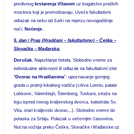
predivnog
krstarenja Vltavom
uz bogatstvo praških
mostova koji je premoštavaju. Uveče fakultativni
odlazak na neku od žurki na reprizu novogodišnje
noći.
Noćenje.
5. dan
/
Prag (Hradčani – fakultativno) – Češka –
Slovačka – Mađarska:
Doručak.
Napuštanje hotela. Slobodno vreme za
individualne aktivnosti ili odlazak na fakultativni izlet
“
Dvorac na Hradčanima
”: upoznavanje gornjeg
grada u pratnji lokalnog vodiča (crkva Loreto, palate
Lobkovic, Valenštajn, Šternberg, Tuskani, straža na
trgu ispred novog kraljevskog dvorca, katedrala Sv.
Vita, stari kraljevski dvorac...). Slobodno vreme do
polaska za Srbiju. Polazak u večernjim časovima.
Noćna vožnja preko Češke, Slovačke i Mađarske uz