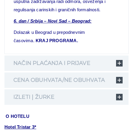
usputna zadržavanja radi odmora, osveženja i
regulisanja carinskih i graničnih formalnosti.
6. dan
/
Srbija – Novi Sad – Beograd:
Dolazak u Beograd u prepodnevnim
časovima.
KRAJ PROGRAMA.
NAČIN PLAĆANJA I PRIJAVE
CENA OBUHVATA/NE OBUHVATA
IZLETI | ŽURKE
O HOTELU
Hotel Tristar 3*