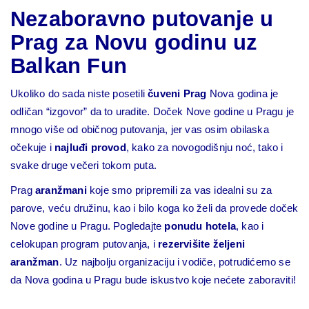
Nezaboravno putovanje u
Prag za Novu godinu uz
Balkan Fun
Ukoliko do sada niste posetili
čuveni Prag
Nova godina je
odličan “izgovor” da to uradite. Doček Nove godine u Pragu je
mnogo više od običnog putovanja, jer vas osim obilaska
očekuje i
najluđi provod
, kako za novogodišnju noć, tako i
svake druge večeri tokom puta.
Prag
aranžmani
koje smo pripremili za vas idealni su za
parove, veću družinu, kao i bilo koga ko želi da provede doček
Nove godine u Pragu. Pogledajte
ponudu hotela
, kao i
celokupan program putovanja, i
rezervišite željeni
aranžman
. Uz najbolju organizaciju i vodiče, potrudićemo se
da Nova godina u Pragu bude iskustvo koje nećete zaboraviti!