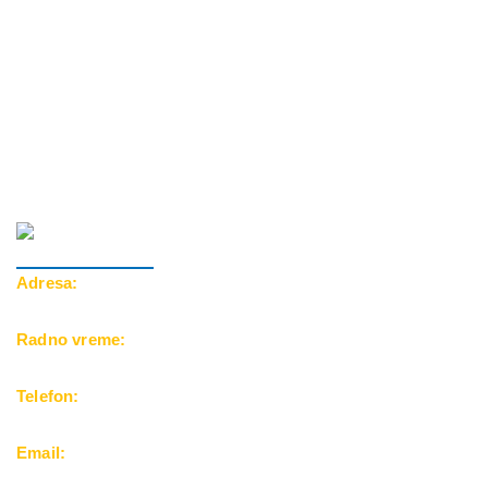
Adresa:
Cara Dušana 39, 18000 Niš
Radno vreme:
Pon-Pet: 10-20h | Subota: 10-15h
Telefon:
069/500-25-24
Email:
office@balkanfuntravel.rs