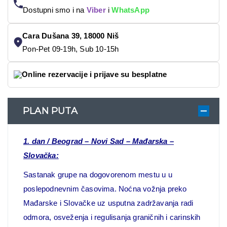
Dostupni smo i na
Viber
i
WhatsApp
Cara Dušana 39, 18000 Niš
Pon-Pet 09-19h, Sub 10-15h
Online rezervacije i prijave su besplatne
PLAN PUTA
1. dan
/
Beograd – Novi Sad – Mađarska –
Slovačka:
Sastanak grupe na dogovorenom mestu u u
poslepodnevnim časovima. Noćna vožnja preko
Mađarske i Slovačke uz usputna zadržavanja radi
odmora, osveženja i regulisanja graničnih i carinskih