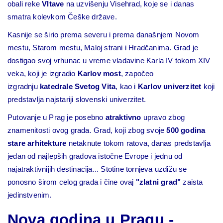
obali reke
Vltave
na uzvišenju Visehrad, koje se i danas
smatra kolevkom Češke države.
Kasnije se širio prema severu i prema današnjem Novom
mestu, Starom mestu, Maloj strani i Hradčanima. Grad je
dostigao svoj vrhunac u vreme vladavine Karla IV tokom XIV
veka, koji je izgradio
Karlov most
, započeo
izgradnju
katedrale Svetog Vita
, kao i
Karlov univerzitet
koji
predstavlja najstariji slovenski univerzitet.
Putovanje u Prag je posebno
atraktivno
upravo zbog
znamenitosti ovog grada. Grad, koji zbog svoje
500 godina
stare arhitekture
netaknute tokom ratova, danas predstavlja
jedan od najlepših gradova istočne Evrope i jednu od
najatraktivnijih destinacija... Stotine tornjeva uzdižu se
ponosno širom celog grada i čine ovaj
"zlatni grad"
zaista
jedinstvenim.
Nova godina u Pragu -