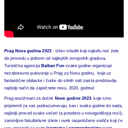
Prag Nova godina 2023
- Izbor mladih koji najluđu noć žele
da provedu u jednom od najlepših evropskih gradova.
Turistička agencija
Balkan Fun
svake godine organizuje
nezaboravno putovanje u Prag za Novu godinu, koje uz
fantastične obilaske i žurke do sitnih sati zaista predstavlja
najbolji način da započnete novu, 2020. godinu!
Prag aranžmani za doček
Nove godine 2023.
koje smo
pripremili za vas podrazumevaju, kao i svake godine do sada,
najbolji provod svake večeri (a posebno u novogodišnjoj noći),
zanimljive fakultativne izlete i uvek raspoložene vodiče koji će
vas upoznati sa svim
lepotama i znamenitostima
ovog