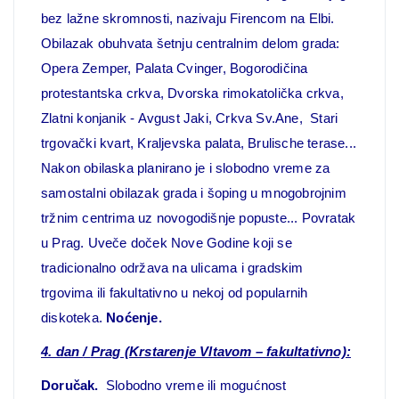
bez lažne skromnosti, nazivaju Firencom na Elbi.
Obilazak obuhvata šetnju centralnim delom grada:
Opera Zemper, Palata Cvinger, Bogorodičina
protestantska crkva, Dvorska rimokatolička crkva,
Zlatni konjanik - Avgust Jaki, Crkva Sv.Ane, Stari
trgovački kvart, Kraljevska palata, Brulische terase...
Nakon obilaska planirano je i slobodno vreme za
samostalni obilazak grada i šoping u mnogobrojnim
tržnim centrima uz novogodišnje popuste... Povratak
u Prag. Uveče doček Nove Godine koji se
tradicionalno održava na ulicama i gradskim
trgovima ili fakultativno u nekoj od popularnih
diskoteka.
Noćenje.
4. dan
/
Prag (Krstarenje Vltavom – fakultativno):
Doručak.
Slobodno vreme ili mogućnost