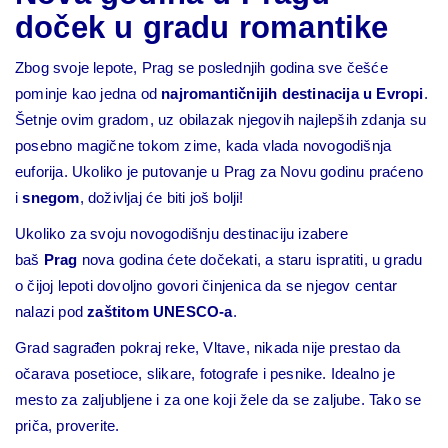
doček u gradu romantike
Zbog svoje lepote, Prag se poslednjih godina sve češće
pominje kao jedna od
najromantičnijih destinacija u Evropi
.
Šetnje ovim gradom, uz obilazak njegovih najlepših zdanja su
posebno magične tokom zime, kada vlada novogodišnja
euforija. Ukoliko je putovanje u Prag za Novu godinu praćeno
i
snegom
, doživljaj će biti još bolji!
Ukoliko za svoju novogodišnju destinaciju izabere
baš
Prag
nova godina ćete dočekati, a staru ispratiti, u gradu
o čijoj lepoti dovoljno govori činjenica da se njegov centar
nalazi pod
zaštitom UNESCO-a
.
Grad sagrađen pokraj reke, Vltave, nikada nije prestao da
očarava posetioce, slikare, fotografe i pesnike. Idealno je
mesto za zaljubljene i za one koji žele da se zaljube. Tako se
priča, proverite.