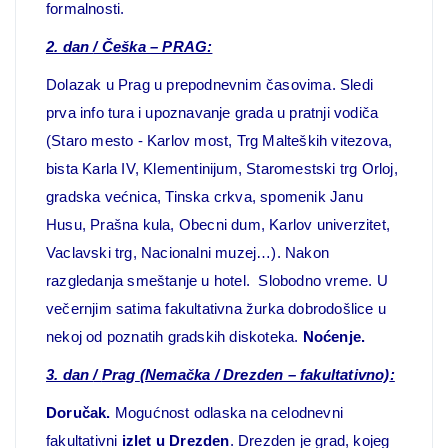
formalnosti.
2. dan
/ Češka
– PRAG:
Dolazak u Prag u prepodnevnim časovima. Sledi
prva info tura i upoznavanje grada u pratnji vodiča
(Staro mesto - Karlov most, Trg Malteških vitezova,
bista Karla IV, Klementinijum, Staromestski trg Orloj,
gradska većnica, Tinska crkva, spomenik Janu
Husu, Prašna kula, Obecni dum, Karlov univerzitet,
Vaclavski trg, Nacionalni muzej…). Nakon
razgledanja smeštanje u hotel. Slobodno vreme. U
večernjim satima fakultativna žurka dobrodošlice u
nekoj od poznatih gradskih diskoteka.
Noćenje.
3. dan
/
Prag
(Nemačka / Drezden – fakultativno)
:
Doručak.
Mogućnost odlaska na celodnevni
fakultativni
izlet u Drezden
. Drezden je grad, kojeg