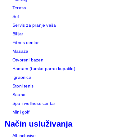
Terasa
Sef
Servis za pranje veša
Bilijar
Fitnes centar
Masaža
Otvoreni bazen
Hamam (tursko parno kupatilo)
Igraonica
Stoni tenis
Sauna
Spa i wellness centar
Mini golf
Način usluživanja
All inclusive