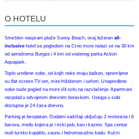
O HOTELU
Smešten naspram plaže Sunny Beach, ovaj ležeran
all-
inclusive
hotel sa pogledom na Crno more nalazi se na 30 km
od aerodroma Burgas i 4 km od vodenog parka Action
Aquapark.
Toplo uređene sobe, od kojih neke imaju balkon, opremljene
su flat-screen TV-om, mini-frižiderom i sefom. Unapređene
sobe nude pogled na more i/ili sofu na razvlačenje. Apartmani
raspolažu odvojenim dnevnim boravkom. Usluga u sobi
dostupna je 24 časa dnevno.
Parking je besplatan. Dodatni sadržaji uključuju 2 restorana i 6
barova, među kojima je i irski pab, kao i kazino. Spa centar
nudi tursko kupatilo, saunu i hidromasažnu kadu. Kućni