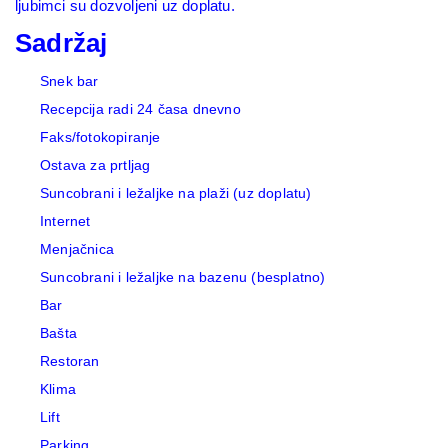
ljubimci su dozvoljeni uz doplatu.
Sadržaj
Snek bar
Recepcija radi 24 časa dnevno
Faks/fotokopiranje
Ostava za prtljag
Suncobrani i ležaljke na plaži (uz doplatu)
Internet
Menjačnica
Suncobrani i ležaljke na bazenu (besplatno)
Bar
Bašta
Restoran
Klima
Lift
Parking