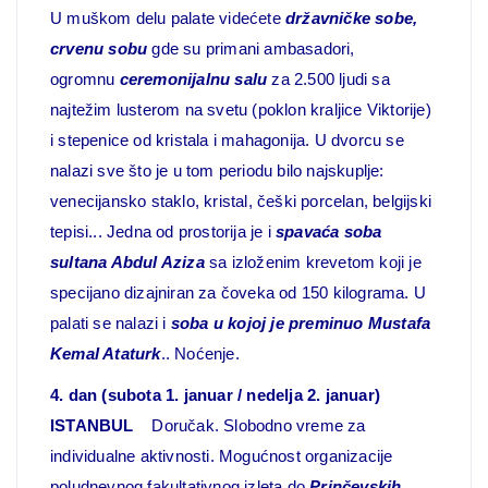
U muškom delu palate videćete
državničke sobe,
crvenu sobu
gde su primani ambasadori,
ogromnu
ceremonijalnu salu
za 2.500 ljudi sa
najtežim lusterom na svetu (poklon kraljice Viktorije)
i stepenice od kristala i mahagonija. U dvorcu se
nalazi sve što je u tom periodu bilo najskuplje:
venecijansko staklo, kristal, češki porcelan, belgijski
tepisi... Jedna od prostorija je i
spavaća soba
sultana Abdul Aziza
sa izloženim krevetom koji je
specijano dizajniran za čoveka od 150 kilograma. U
palati se nalazi i
soba u kojoj je preminuo Mustafa
Kemal Ataturk
.. Noćenje.
4. dan (subota 1. januar / nedelja 2. januar)
ISTANBUL
Doručak. Slobodno vreme za
individualne aktivnosti. Mogućnost organizacije
poludnevnog fakultativnog izleta do
Prinčevskih