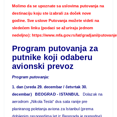
Molimo da se upoznate sa uslovima putovanja na
destinaciju koju ste izabrali za doček nove
godine. Sve uslove Putovanja možete videti na
sledećem linku (podaci se ažuriraju jednom
nedeljno):
https://www.mfa.gov.rs/lat/gradjani/putovanj
Program putovanja za
putnike koji odaberu
avionski prevoz
Program putovanja:
1. dan (sreda 29. decembar / četvrtak 30.
decembar) BEOGRAD - ISTANBUL
Dolazak na
aerodrom „Nikola Tesla“ dva sata ranije pre
planiranog poletanja aviona za Istanbul (prema
dobijenim rasporedima let iz Beograda je prepodne).