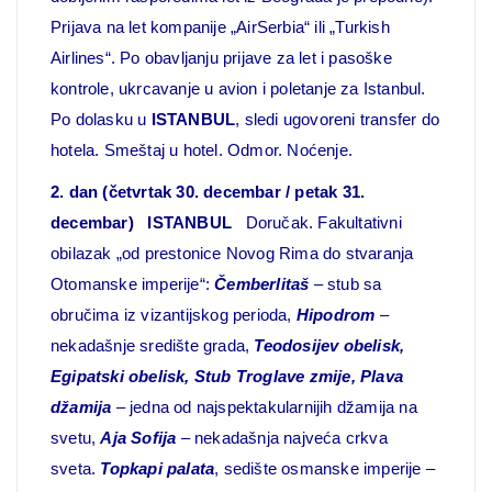
Prijava na let kompanije „AirSerbia“ ili „Turkish
Airlines“. Po obavljanju prijave za let i pasoške
kontrole, ukrcavanje u avion i poletanje za Istanbul.
Po dolasku u
ISTANBUL
, sledi ugovoreni transfer do
hotela. Smeštaj u hotel. Odmor. Noćenje.
2. dan (četvrtak 30. decembar / petak 31.
decembar) ISTANBUL
Doručak. Fakultativni
obilazak „od prestonice Novog Rima do stvaranja
Otomanske imperije“:
Čemberlitaš
– stub sa
obručima iz vizantijskog perioda,
Hipodrom
–
nekadašnje središte grada,
Teodosijev obelisk,
Egipatski obelisk, Stub Troglave zmije, Plava
džamija
– jedna od najspektakularnijih džamija na
svetu,
Aja Sofija
– nekadašnja najveća crkva
sveta.
Topkapi palata
, sedište osmanske imperije –