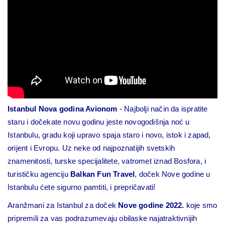
Istanbul Nova godina Avionom
- Najbolji način da ispratite
staru i dočekate novu godinu jeste novogodišnja noć u
Istanbulu, gradu koji upravo spaja staro i novo, istok i zapad,
orijent i Evropu. Uz neke od najpoznatijih svetskih
znamenitosti, turske specijalitete, vatromet iznad Bosfora, i
turističku agenciju
Balkan Fun Travel
, doček Nove godine u
Istanbulu ćete sigurno pamtiti, i prepričavati!
Aranžmani za Istanbul za doček
Nove godine 2022.
koje smo
pripremili za vas podrazumevaju obilaske najatraktivnijih