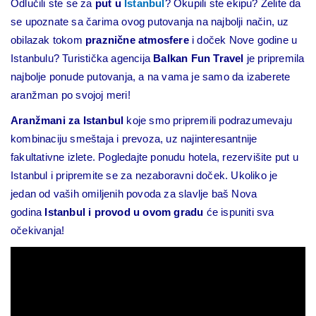
Odlučili ste se za
put u
Istanbul
? Okupili ste ekipu? Želite da
se upoznate sa čarima ovog putovanja na najbolji način, uz
obilazak tokom
praznične atmosfere
i doček Nove godine u
Istanbulu? Turistička agencija
Balkan Fun Travel
je pripremila
najbolje ponude putovanja, a na vama je samo da izaberete
aranžman po svojoj meri!
Aranžmani za Istanbul
koje smo pripremili podrazumevaju
kombinaciju smeštaja i prevoza, uz najinteresantnije
fakultativne izlete. Pogledajte ponudu hotela, rezervišite put u
Istanbul i pripremite se za nezaboravni doček. Ukoliko je
jedan od vaših omiljenih povoda za slavlje baš Nova
godina
Istanbul i provod u ovom gradu
će ispuniti sva
očekivanja!