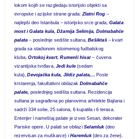
tokom kojih se razgledaju istorijski objekti sa
evropske i azijske strane grada:
Zlatni Rog
–
najlepši deo Istanbula – istorijsko srce grada,
Galata
most i Galata kula, Džamija Selimija, Dolmabahče
palata
– poslednje sedište sultana,
Bešiktaš
– kvart
grada sa stadionom istoimenog fudbalskog
kluba,
Ortokoj kvart, Rumenli hisar
– čuvena
vizantijska tvrđava,
Jedi kule
(sedam
kula),
Devojačka kula, Jildiz palata,...
Posle
krstarenja, fakultativni obilazak
Dolmabahče
palate,
poslednjeg sedišta sultana. Rezidencija
sultana je sagrađena po planovima arhitekte Bajlana i
sadrži 334 sobe, 25 salona, 6 kupatila i 6 terasa.
Enterijer i nameštaj palate je izveo Sesan, dekorater
Pariske opere. U palati se obilazi
Selamluk
(deo
rezervisan za muškarce) i
Haremluk
(deo za žene).