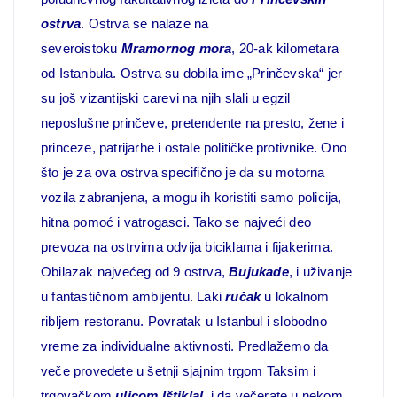
ostrva
. Ostrva se nalaze na
severoistoku
Mramornog mora
, 20-ak kilometara
od Istanbula. Ostrva su dobila ime „Prinčevska“ jer
su još vizantijski carevi na njih slali u egzil
neposlušne prinčeve, pretendente na presto, žene i
princeze, patrijarhe i ostale političke protivnike. Ono
što je za ova ostrva specifično je da su motorna
vozila zabranjena, a mogu ih koristiti samo policija,
hitna pomoć i vatrogasci. Tako se najveći deo
prevoza na ostrvima odvija biciklama i fijakerima.
Obilazak najvećeg od 9 ostrva,
Bujukade
, i uživanje
u fantastičnom ambijentu. Laki
ručak
u lokalnom
ribljem restoranu. Povratak u Istanbul i slobodno
vreme za individualne aktivnosti. Predlažemo da
veče provedete u šetnji sjajnim trgom Taksim i
trgovačkom
ulicom Ištiklal
, i da večerate u nekom