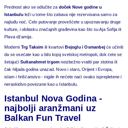
Prednost ako se odlučite za
doček Nove godine u
Istanbulu
leži u tome što zabava nije rezervisana samo za
najluđu noć. Celo putovanje provešćete u upoznavanju druge
kulture, i obilasku značajnih građevina kao što su Aja Sofija ili
Plava džamija.
Moderni
Trg Taksim
ili kvartovi
Bejoglu i Osmanbej
će učiniti
da se osećate kao u bilo kojoj svetskoj metropoli, dok ćete se
šetajući
Sultanahmet trgom
neizbežno vratiti par stotina ili
čak hiljada godina unazad. Novo i staro, Orijent i Evropa,
islam i hrišćanstvo - nigde ih nećete naći ovako isprepletene i
neraskidivo povezane kao u Istanbulu.
Istanbul Nova Godina -
najbolji aranžmani uz
Balkan Fun Travel