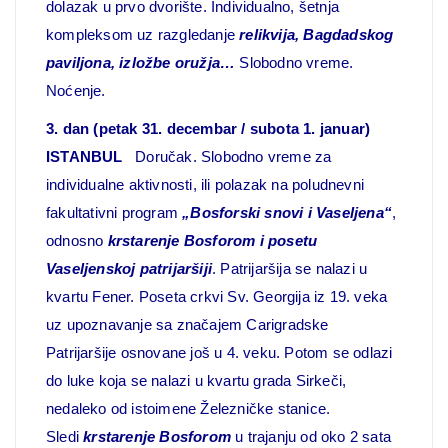
dolazak u prvo dvorište. Individualno, šetnja
kompleksom uz razgledanje
relikvija, Bagdadskog
paviljona, izložbe oružja…
Slobodno vreme.
Noćenje.
3. dan (petak 31. decembar / subota 1. januar)
ISTANBUL
Doručak. Slobodno vreme za
individualne aktivnosti, ili polazak na poludnevni
fakultativni program
„Bosforski snovi i Vaseljena“
,
odnosno
krstarenje Bosforom i posetu
Vaseljenskoj patrijaršiji
. Patrijaršija se nalazi u
kvartu Fener. Poseta crkvi Sv. Georgija iz 19. veka
uz upoznavanje sa značajem Carigradske
Patrijaršije osnovane još u 4. veku. Potom se odlazi
do luke koja se nalazi u kvartu grada Sirkeči,
nedaleko od istoimene Železničke stanice.
Sledi
krstarenje Bosforom
u trajanju od oko 2 sata