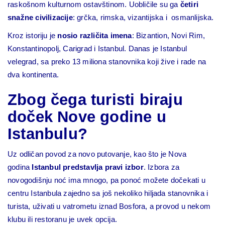
raskošnom kulturnom ostavštinom. Uobličile su ga
četiri
snažne civilizacije
: grčka, rimska, vizantijska i osmanlijska.
Kroz istoriju je
nosio različita imena
: Bizantion, Novi Rim,
Konstantinopolj, Carigrad i Istanbul. Danas je Istanbul
velegrad, sa preko 13 miliona stanovnika koji žive i rade na
dva kontinenta.
Zbog čega turisti biraju
doček Nove godine u
Istanbulu?
Uz odličan povod za novo putovanje, kao što je Nova
godina
Istanbul predstavlja pravi izbor
. Izbora za
novogodišnju noć ima mnogo, pa ponoć možete dočekati u
centru Istanbula zajedno sa još nekoliko hiljada stanovnika i
turista, uživati u vatrometu iznad Bosfora, a provod u nekom
klubu ili restoranu je uvek opcija.