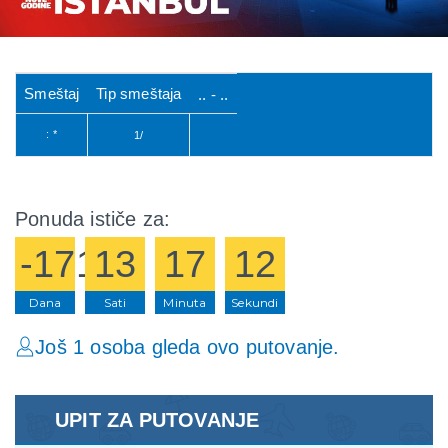
Smeštaj
Tip smeštaja
.. - ..
: *
1/
Ponuda ističe za:
-1710
13
17
12
Dana
Sati
Minuta
Sekundi
Još 1 osoba gleda ovo putovanje.
UPIT ZA PUTOVANJE