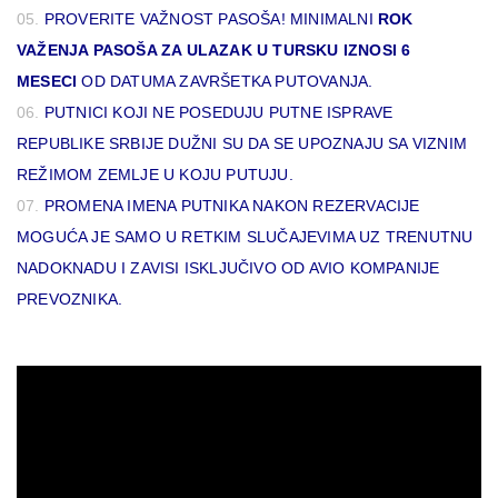
PROVERITE VAŽNOST PASOŠA! MINIMALNI
ROK
VAŽENJA PASOŠA ZA ULAZAK U TURSKU IZNOSI 6
MESECI
OD DATUMA ZAVRŠETKA PUTOVANJA.
PUTNICI KOJI NE POSEDUJU PUTNE ISPRAVE
REPUBLIKE SRBIJE DUŽNI SU DA SE UPOZNAJU SA VIZNIM
REŽIMOM ZEMLJE U KOJU PUTUJU.
PROMENA IMENA PUTNIKA NAKON REZERVACIJE
MOGUĆA JE SAMO U RETKIM SLUČAJEVIMA UZ TRENUTNU
NADOKNADU I ZAVISI ISKLJUČIVO OD AVIO KOMPANIJE
PREVOZNIKA.