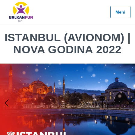
Balkan
Fun
Meni
Travel
LETO
ISTANBUL (AVIONOM) |
2026
NOVA GODINA 2022
EVROPSKI
GRADOVI
EGZOTIČNE
DESTINACIJE
KONTAKTIRAJTE
&
INFO
Previous
Next