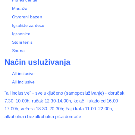
Fitnes centar
Masaža
Otvoreni bazen
Igralište za decu
Igraonica
Stoni tenis
Sauna
Način usluživanja
All inclusive
All inclusive
"all inclusive" - sve uključeno (samoposluživanje) - doručak
7.30–10.00h, ručak 12.30-14.00h, kolači i sladoled 16.00–
17.00h, večera 18.30–20.30h; čaj i kafa 11.00–22.00h,
alkoholna i bezalkoholna pića domaće