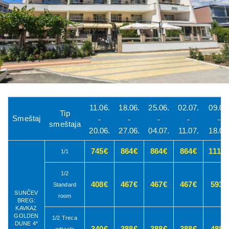
Previous
Next
11.06.
18.06.
25.06.
02.07.
09.07
Tip
Smeštaj
-
-
-
-
-
smeštaja
20.06.
27.06.
04.07.
11.07.
18.07
745€
864€
864€
864€
1115
1/1
1/2
408€
467€
467€
467€
593€
Standard
SUNČEV
room
BREG:
KAVKAZ
GOLDEN
1/2 Treca
DUNE 4*
340€
388€
388€
388€
488€