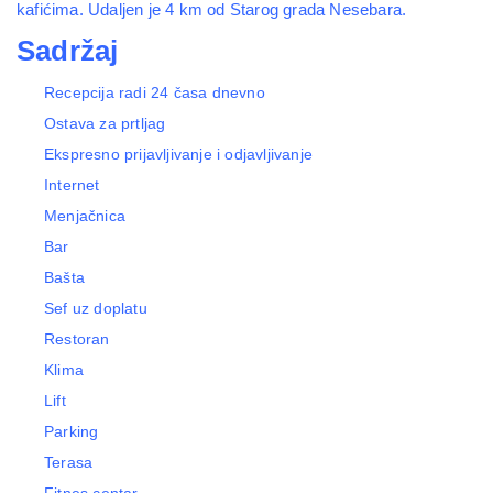
kafićima. Udaljen je 4 km od Starog grada Nesebara.
Sadržaj
Recepcija radi 24 časa dnevno
Ostava za prtljag
Ekspresno prijavljivanje i odjavljivanje
Internet
Menjačnica
Bar
Bašta
Sef uz doplatu
Restoran
Klima
Lift
Parking
Terasa