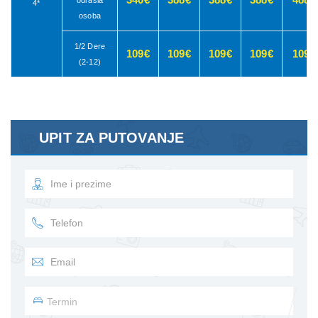
odrasla
4*
osoba
1/2 Dere
109€
109€
109€
109€
109€
(2-12)
UPIT ZA PUTOVANJE