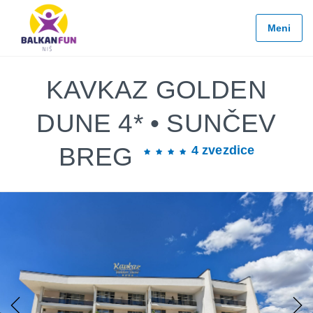
Balkan
Fun
Meni
Travel
LETO
2026
KAVKAZ GOLDEN
EVROPSKI
DUNE 4* • SUNČEV
GRADOVI
BREG
4 zvezdice
EGZOTIČNE
DESTINACIJE
KONTAKTIRAJTE
&
INFO