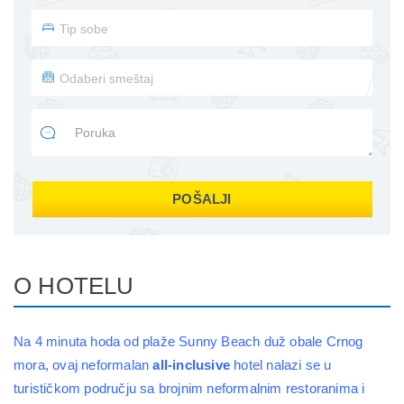
POŠALJI
O HOTELU
Na 4 minuta hoda od plaže Sunny Beach duž obale Crnog
mora, ovaj neformalan
all-inclusive
hotel nalazi se u
turističkom području sa brojnim neformalnim restoranima i