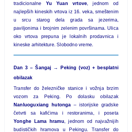
tradicionalne
Yu Yuan vrtove
, jednom od
najlepših kineskih vrtova iz 16. veka, smeštenim
u srcu starog dela grada sa jezerima,
paviljonima i brojnim zelenim površinama. Ulica
oko vrtova prepuna je lokalnih prodavnica i
kineske arhitekture. Slobodno vreme.
Dan 3 – Šangaj → Peking (voz) + besplatni
obilazak
Transfer do železničke stanice i vožnja brzim
vozom za Peking. Po dolasku obilazak
Nanluoguxiang hutonga
– istorijske gradske
četvrti sa kafićima i restoranima, i poseta
Yonghe Lama hramu
, jednom od najvažnijih
budističkih hramova u Pekingu. Transfer do