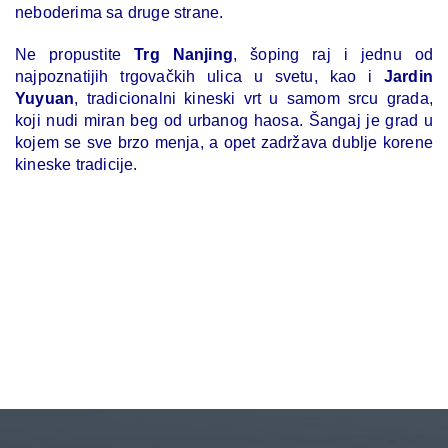
neboderima sa druge strane.
Ne propustite
Trg Nanjing
, šoping raj i jednu od
najpoznatijih trgovačkih ulica u svetu, kao i
Jardin
Yuyuan
, tradicionalni kineski vrt u samom srcu grada,
koji nudi miran beg od urbanog haosa. Šangaj je grad u
kojem se sve brzo menja, a opet zadržava dublje korene
kineske tradicije.