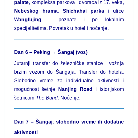
palate
, kompleksa parkova i dvoraca iz 17. veka,
Nebeskog hrama
,
Shichahai parka
i ulice
Wangfujing
– poznate i po lokalnim
specijalitetima. Povratak u hotel i noćenje.
Dan 6 – Peking → Šangaj (voz)
Jutarnji transfer do železničke stanice i vožnja
brzim vozom do Šangaja. Transfer do hotela.
Slobodno vreme za individualne aktivnosti i
mogućnost šetnje
Nanjing Road
i istorijskom
šetnicom
The Bund
. Noćenje.
Dan 7 – Šangaj: slobodno vreme ili dodatne
aktivnosti