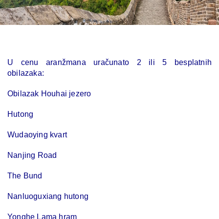
U cenu aranžmana uračunato 2 ili 5 besplatnih
obilazaka:
Obilazak Houhai jezero
Hutong
Wudaoying kvart
Nanjing Road
The Bund
Nanluoguxiang hutong
Yonghe Lama hram