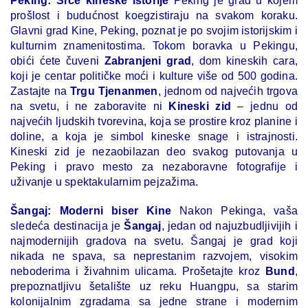
Peking: Srce kineske istorije
Peking je grad u kojem
prošlost i budućnost koegzistiraju na svakom koraku.
Glavni grad Kine, Peking, poznat je po svojim istorijskim i
kulturnim znamenitostima. Tokom boravka u Pekingu,
obići ćete čuveni
Zabranjeni grad
, dom kineskih cara,
koji je centar političke moći i kulture više od 500 godina.
Zastajte na
Trgu Tjenanmen
, jednom od najvećih trgova
na svetu, i ne zaboravite ni
Kineski zid
– jednu od
najvećih ljudskih tvorevina, koja se prostire kroz planine i
doline, a koja je simbol kineske snage i istrajnosti.
Kineski zid je nezaobilazan deo svakog putovanja u
Peking i pravo mesto za nezaboravne fotografije i
uživanje u spektakularnim pejzažima.
Šangaj: Moderni biser Kine
Nakon Pekinga, vaša
sledeća destinacija je
Šangaj
, jedan od najuzbudljivijih i
najmodernijih gradova na svetu. Šangaj je grad koji
nikada ne spava, sa neprestanim razvojem, visokim
neboderima i živahnim ulicama. Prošetajte kroz
Bund
,
prepoznatljivu šetalište uz reku Huangpu, sa starim
kolonijalnim zgradama sa jedne strane i modernim