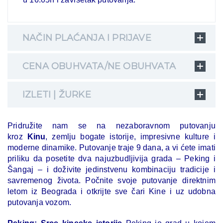
NAČIN PLAĆANJA I PRIJAVE
CENA OBUHVATA/NE OBUHVATA
IZLETI | ŽURKE
Pridružite nam se na nezaboravnom putovanju
kroz
Kinu
, zemlju bogate istorije, impresivne kulture i
moderne dinamike. Putovanje traje 9 dana, a vi ćete imati
priliku da posetite dva najuzbudljivija grada – Peking i
Šangaj – i doživite jedinstvenu kombinaciju tradicije i
savremenog života. Počnite svoje putovanje direktnim
letom iz Beograda i otkrijte sve čari Kine i uz udobna
putovanja vozom.