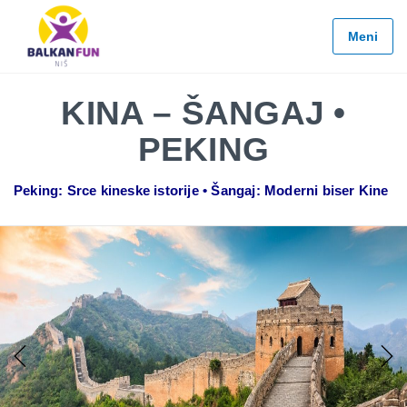
Balkan
Fun
Meni
Travel
LETO
KINA – ŠANGAJ •
2026
PEKING
EVROPSKI
GRADOVI
Peking: Srce kineske istorije • Šangaj: Moderni biser Kine
EGZOTIČNE
DESTINACIJE
KONTAKTIRAJTE
&
INFO
Previous
Next