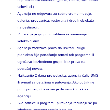
uslovi i sl.).
Agencija ne odgovara za radno vreme muzeja,
galerija, prodavnica, restorana i drugih objekata
na destinaciji.
Putovanje je grupno i zahteva razumevanje i
kolektivni duh.
Agencija zadržava pravo da uskrati uslugu
putnicima čije ponašanje remeti tok programa ili
ugrožava bezbednost grupe, bez prava na
povraćaj novca.
Najkasnije 2 dana pre polaska, agencija šalje SMS
ili e-mail sa detaljima o putovanju. Ako putnik ne
primi poruku, obavezan je da sam kontaktira
agenciju.
Sve satnice u programu putovanja računaju se po
lokalnom vremenu zemlje boravka.