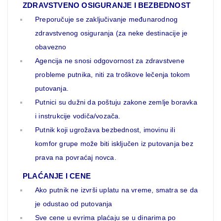
ZDRAVSTVENO OSIGURANJE I BEZBEDNOST
Preporučuje se zaključivanje međunarodnog
zdravstvenog osiguranja (za neke destinacije je
obavezno
Agencija ne snosi odgovornost za zdravstvene
probleme putnika, niti za troškove lečenja tokom
putovanja.
Putnici su dužni da poštuju zakone zemlje boravka
i instrukcije vodiča/vozača.
Putnik koji ugrožava bezbednost, imovinu ili
komfor grupe može biti isključen iz putovanja bez
prava na povraćaj novca.
PLAĆANJE I CENE
Ako putnik ne izvrši uplatu na vreme, smatra se da
je odustao od putovanja
Sve cene u evrima plaćaju se u dinarima po