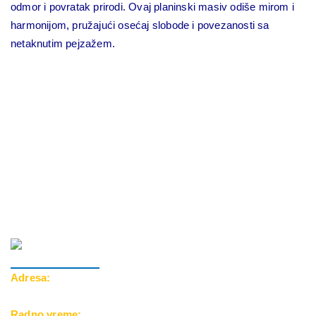
odmor i povratak prirodi. Ovaj planinski masiv odiše mirom i
harmonijom, pružajući osećaj slobode i povezanosti sa
netaknutim pejzažem.
Adresa:
Cara Dušana 39, 18000 Niš
Radno vreme: