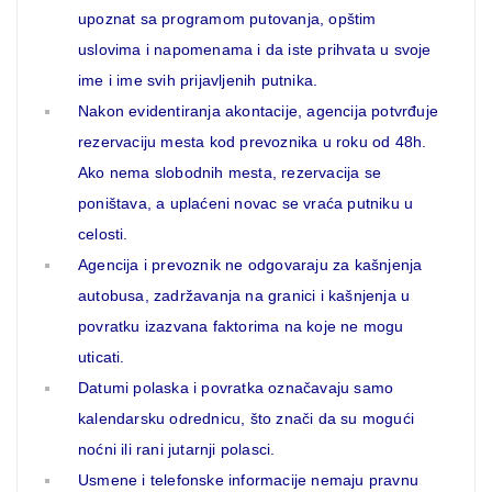
upoznat sa programom putovanja, opštim
uslovima i napomenama i da iste prihvata u svoje
ime i ime svih prijavljenih putnika.
Nakon evidentiranja akontacije, agencija potvrđuje
rezervaciju mesta kod prevoznika u roku od 48h.
Ako nema slobodnih mesta, rezervacija se
poništava, a uplaćeni novac se vraća putniku u
celosti.
Agencija i prevoznik ne odgovaraju za kašnjenja
autobusa, zadržavanja na granici i kašnjenja u
povratku izazvana faktorima na koje ne mogu
uticati.
Datumi polaska i povratka označavaju samo
kalendarsku odrednicu, što znači da su mogući
noćni ili rani jutarnji polasci.
Usmene i telefonske informacije nemaju pravnu