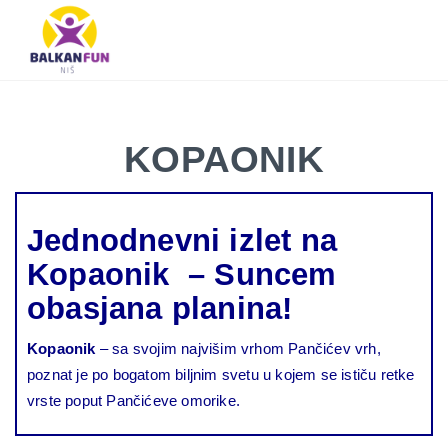
Balkan
Fun
Travel
LETO
LETO 2026
EVROPSKI GRADOVI
EGZOTIČNE DESTINACIJE
KONTAKTIRAJTE & INFO
2026
TRAŽI
KOPAONIK
EVROPSKI
GRADOVI
EGZOTIČNE
Jednodnevni izlet na
DESTINACIJE
Kopaonik – Suncem
KONTAKTIRAJTE
obasjana planina!
&
INFO
Kopaonik
– sa svojim najvišim vrhom Pančićev vrh,
poznat je po bogatom biljnim svetu u kojem se ističu retke
vrste poput Pančićeve omorike.