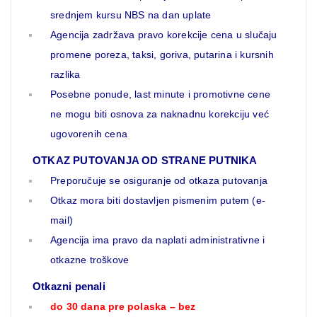
srednjem kursu NBS na dan uplate
Agencija zadržava pravo korekcije cena u slučaju
promene poreza, taksi, goriva, putarina i kursnih
razlika
Posebne ponude, last minute i promotivne cene
ne mogu biti osnova za naknadnu korekciju već
ugovorenih cena
OTKAZ PUTOVANJA OD STRANE PUTNIKA
Preporučuje se osiguranje od otkaza putovanja
Otkaz mora biti dostavljen pismenim putem (e-
mail)
Agencija ima pravo da naplati administrativne i
otkazne troškove
Otkazni penali
do 30 dana pre polaska – bez