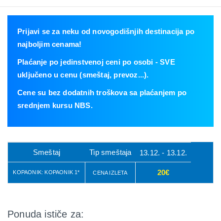
Prijavi se za neku od novogodišnjih destinacija po
najboljim cenama!
Plaćanje po jedinstvenoj ceni po osobi - SVE
uključeno u cenu (smeštaj, prevoz...).
Cene su bez dodatnih troškova sa plaćanjem po
srednjem kursu NBS.
Smeštaj
Tip smeštaja
13.12. - 13.12.
20€
KOPAONIK: KOPAONIK 1*
CENA IZLETA
Ponuda ističe za: