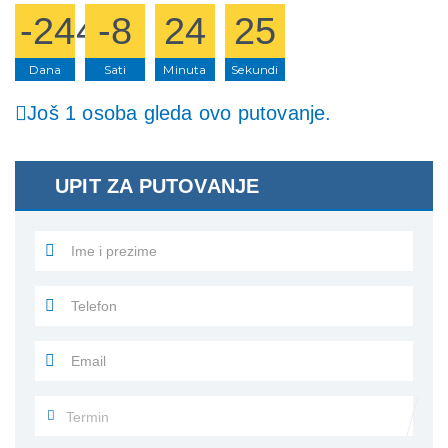
-244
-8
24
25
Dana
Sati
Minuta
Sekundi
Još 1 osoba gleda ovo putovanje.
UPIT ZA PUTOVANJE