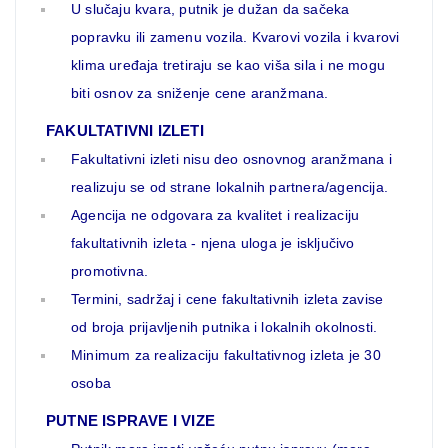
U slučaju kvara, putnik je dužan da sačeka
popravku ili zamenu vozila. Kvarovi vozila i kvarovi
klima uređaja tretiraju se kao viša sila i ne mogu
biti osnov za sniženje cene aranžmana.
FAKULTATIVNI IZLETI
Fakultativni izleti nisu deo osnovnog aranžmana i
realizuju se od strane lokalnih partnera/agencija.
Agencija ne odgovara za kvalitet i realizaciju
fakultativnih izleta - njena uloga je isključivo
promotivna.
Termini, sadržaj i cene fakultativnih izleta zavise
od broja prijavljenih putnika i lokalnih okolnosti.
Minimum za realizaciju fakultativnog izleta je 30
osoba
PUTNE ISPRAVE I VIZE