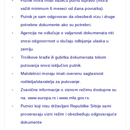
Putnik mora imati važeću putnu ispravu (mora
važiti minimum 6 meseci od dana povratka).
Putnik je sam odgovoran da obezbedi vizu i druge
potrebne dokumente ako su potrebni.
Agencija ne odlučuje o valjanosti dokumenata niti
snosi odgovornost u slučaju odbijanja ulaska u
zemlju.
Troškove krađe ili gubitka dokumenata tokom
putovanja snosi isključivo putnik.
Maloletnici moraju imati overenu saglasnost
roditelja/staratelja za putovanje.
Zvanične informacije o viznom režimu dostupne su
na: www.europa.rs i www.mfa.gov.rs.
Putnici koji nisu državljani Republike Srbije sami
proveravaju vizni režim i obezbeđuju odgovarajuće
dokumente