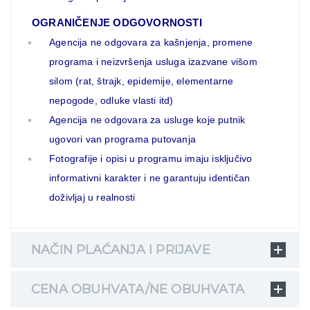
OGRANIČENJE ODGOVORNOSTI
Agencija ne odgovara za kašnjenja, promene
programa i neizvršenja usluga izazvane višom
silom (rat, štrajk, epidemije, elementarne
nepogode, odluke vlasti itd)
Agencija ne odgovara za usluge koje putnik
ugovori van programa putovanja
Fotografije i opisi u programu imaju isključivo
informativni karakter i ne garantuju identičan
doživljaj u realnosti
NAČIN PLAĆANJA I PRIJAVE
CENA OBUHVATA/NE OBUHVATA