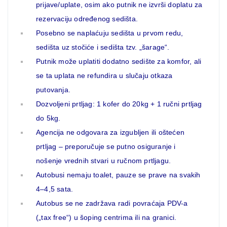
prijave/uplate, osim ako putnik ne izvrši doplatu za
rezervaciju određenog sedišta.
Posebno se naplaćuju sedišta u prvom redu,
sedišta uz stočiće i sedišta tzv. „šarage“.
Putnik može uplatiti dodatno sedište za komfor, ali
se ta uplata ne refundira u slučaju otkaza
putovanja.
Dozvoljeni prtljag: 1 kofer do 20kg + 1 ručni prtljag
do 5kg.
Agencija ne odgovara za izgubljen ili oštećen
prtljag – preporučuje se putno osiguranje i
nošenje vrednih stvari u ručnom prtljagu.
Autobusi nemaju toalet, pauze se prave na svakih
4–4,5 sata.
Autobus se ne zadržava radi povraćaja PDV-a
(„tax free“) u šoping centrima ili na granici.