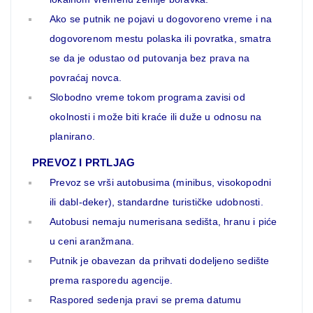
Ako se putnik ne pojavi u dogovoreno vreme i na
dogovorenom mestu polaska ili povratka, smatra
se da je odustao od putovanja bez prava na
povraćaj novca.
Slobodno vreme tokom programa zavisi od
okolnosti i može biti kraće ili duže u odnosu na
planirano.
PREVOZ I PRTLJAG
Prevoz se vrši autobusima (minibus, visokopodni
ili dabl-deker), standardne turističke udobnosti.
Autobusi nemaju numerisana sedišta, hranu i piće
u ceni aranžmana.
Putnik je obavezan da prihvati dodeljeno sedište
prema rasporedu agencije.
Raspored sedenja pravi se prema datumu