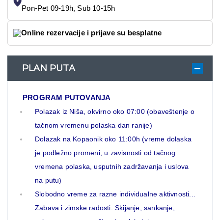
Pon-Pet 09-19h, Sub 10-15h
Online rezervacije i prijave su besplatne
PLAN PUTA
PROGRAM PUTOVANJA
Polazak iz Niša, okvirno oko 07:00 (obaveštenje o
tačnom vremenu polaska dan ranije)
Dolazak na Kopaonik oko 11:00h (vreme dolaska
je podležno promeni, u zavisnosti od tačnog
vremena polaska, usputnih zadržavanja i uslova
na putu)
Slobodno vreme za razne individualne aktivnosti...
Zabava i zimske radosti. Skijanje, sankanje,