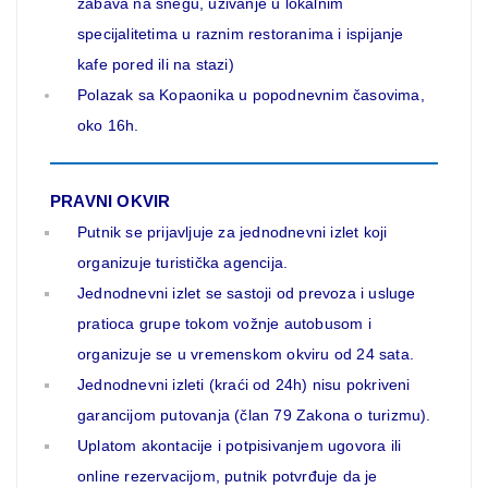
zabava na snegu, uživanje u lokalnim
specijalitetima u raznim restoranima i ispijanje
kafe pored ili na stazi)
Polazak sa Kopaonika u popodnevnim časovima,
oko 16h.
PRAVNI OKVIR
Putnik se prijavljuje za jednodnevni izlet koji
organizuje turistička agencija.
Jednodnevni izlet se sastoji od prevoza i usluge
pratioca grupe tokom vožnje autobusom i
organizuje se u vremenskom okviru od 24 sata.
Jednodnevni izleti (kraći od 24h) nisu pokriveni
garancijom putovanja (član 79 Zakona o turizmu).
Uplatom akontacije i potpisivanjem ugovora ili
online rezervacijom, putnik potvrđuje da je