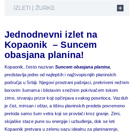
IZLETI | ŽURKE
Jednodnevni izlet na
Kopaonik – Suncem
obasjana planina!
Kopaonik, često nazivan
Suncem obasjana planina
,
predstavlja jedno od najlepših i najživopisnijih planinskih
područja u Srbiji. Njegovi prostrani pašnjaci, prekriveni nežnim
borovim šumama i blistavim snežnim pokrivačem tokom
zime, stvaraju prizor koji opčinjava svakog posetioca. Vazduh
je čist, mirisan i oštar, a tišinu planinskih predela povremeno
prekida samo šum vetra koji se provlači kroz granje. Zimi,
skijaške staze pune su energije i uzbuđenja, dok se leti
Kopaonik pretvara u zelenu oazu idealnu za planinarenje,