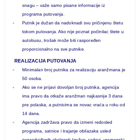
snagu – važe samo pisane informacije iz
programa putovanja.
Putnik je dužan da nadoknadi svu pričinjenu štetu
tokom putovanja. Ako nije poznat počinilac štete u
autobusu, trošak može biti raspoređen
proporcionalno na sve putnike.
REALIZACIJA PUTOVANJA
Minimalan broj putnika za realizaciju aranžmana je
50 osoba.
Ako se ne prijavi dovoljan broj putnika, agencija
ima pravo da otkaže aranžman najkasnije 3 dana
pre polaska, a putnicima se novac vraća u roku od
14 dana.
Agencija zadržava pravo da izmeni redosled
programa, satnice i trajanje obilazaka usled
nepredviđenih okolnosti (gužve, radovi, vremenski