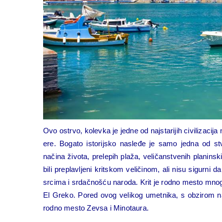
Ovo ostrvo, kolevka je jedne od najstarijih civilizacij
ere. Bogato istorijsko nasleđe je samo jedna od stv
načina života, prelepih plaža, veličanstvenih planinski
bili preplavljeni kritskom veličinom, ali nisu sigurni d
srcima i srdačnošću naroda. Krit je rodno mesto mnogih ve
El Greko. Pored ovog velikog umetnika, s obzirom na 
rodno mesto Zevsa i Minotaura.