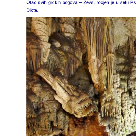
Otac svih grčkih bogova – Zevs, rodjen je u selu Psi
Dikte.