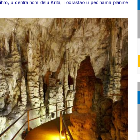
hro, u centralnom delu Krita, i odrastao u pećinama planine