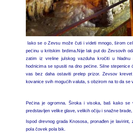
Iako se o Zevsu može čuti i videti mnogo, širom cel
pećinu u kritskim brdima.Nije lak put do Zevsovih od
zatim iz vreline julskog vazduha kročiti u hladn
hodnicima se spusiti na dno pećine. Silne stepenice 
vas bez daha ostaviti prelep prizor. Zevsov krevet 
kovanice svih mogućih valuta, s obzirom na to da se v
Pećina je ogromna. Široka i visoka, baš kako se 
predstavljen velike glave, velikih očiju i snažne brade, 
Ispod drevnog grada Knososa, pronađen je lavirint, z
pola čovek pola bik.