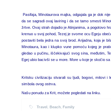
Pasifaja, Minotaurova majka, odgajala ga je dok nije 
da se sagradi ovaj laviring i da se tamo smesti Mino
žrtve. Ovaj strah dojadio je Atinjanima, a pogotovo hr
krenuo u svoj pohod, Tezej je svome ocu Egeju obećao
postaviti bela jedra na svoj brod. Arijadna, koja je b
Minotaura, kao i klupko vune pomoću kojeg je pratio 
gledao u pučinu, iščekivajući svog sina, međutim, Te
Egej ubio bacivši se u more. More u koje je skočio s
Kritsku civilizaciju stvarali su ljudi, bogovi, mitovi
simbola ovog ostrva.
Našu ponudu za Krit, možete pogledati na
linku
.
Travel
,
Beach
,
Family