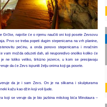
e Grčke, najviše će o njemu naučiti oni koji posete Zevsovu
aja. Prvo se treba popeti dugim stepenicama na vrh planine,
u stenovitu pećinu, a onda ponovo stepenicama i mračnim
će vam možda oduzeti dah, ali neuporedivo onoliko koliko će
je ne toliko veliko, tirkizno jezerce, u kom se presijavaju
eruje da će Zevs ispuniti želju onima koji ga posete.
veruje da je i sam Zevs. On je na slikama i skulpturama
neki kažu kao džin koji voli ljude.
a koji se veruje da je bio jazbina mitskog bića Minotaura –