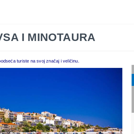
LETO 2026
EVROPSKI GRADOVI
EGZOTIČNE DES
VSA I MINOTAURA
dseća turiste na svoj značaj i veličinu.