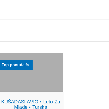
TINACIJE
KONTAKTIRAJTE & INFO
TRAŽI
Top ponuda %
KUŠADASI AVIO • Leto Za
Mlade • Turska