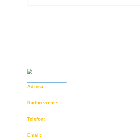
Adresa:
Cara Dušana 39, 18000 Niš
Radno vreme:
Pon-Pet: 10-20h | Subota: 10-15h
Telefon:
069/500-25-24
Email: