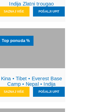
Indija Zlatni trougao
SAZNAJ VIŠE
POŠALJI UPIT
Top ponuda %
Kina • Tibet • Everest Base
Camp • Nepal • Indija
SAZNAJ VIŠE
POŠALJI UPIT