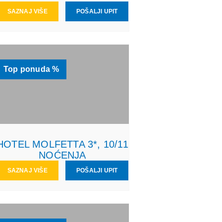
SAZNAJ VIŠE
POŠALJI UPIT
Top ponuda %
HOTEL MOLFETTA 3*, 10/11
NOĆENJA
SAZNAJ VIŠE
POŠALJI UPIT