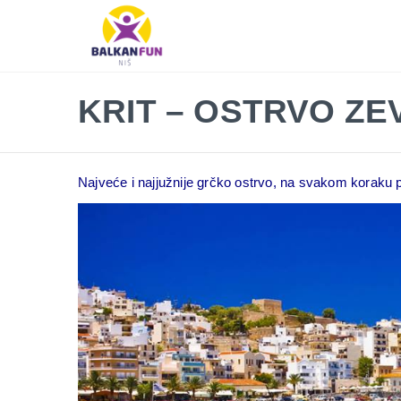
Balkan
Fun
Travel
LETO
KRIT – OSTRVO ZE
2026
EVROPSKI
GRADOVI
Najveće i najjužnije grčko ostrvo, na svakom koraku po
EGZOTIČNE
DESTINACIJE
KONTAKTIRAJTE
&
INFO