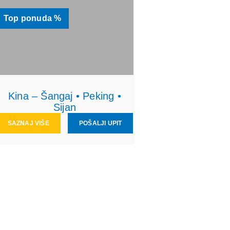
Top ponuda %
Kina – Šangaj • Peking •
Sijan
SAZNAJ VIŠE
POŠALJI UPIT