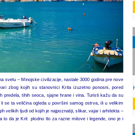
a na svetu – Minojske civilizacije, nastale 3000 godina pre nove
ari zbog kojih su stanovnici Krita izuzetno ponosni, pored
h predela, tihih seoca, sjajne hrane i vina. Turisti kažu da su
a li se ta veličina ogleda u površini samog ostrva, ili u velikim
likih ljudi od kojih je najpoznatiji, slikar, vajar i arhitekta –
to da je Krit plodno tlo za razne mitove i legende, ono je i