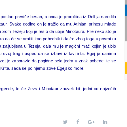
postao previše besan, a onda je proročica iz Delfija naredila
taur. Svake godine on je tražio da mu Atinjani prinesu mlade
abrom Tezeju koji je rešio da ubije Minotaura. Pre neko što je
 da će se vratiti kao pobednik i da će zbog toga u povratku
ila zaljubljena u Tezeja, dala mu je magični mač kojim je ubio
svoj trag i uspeo da se izbavi iz lavirinta. Egej je danima
zej je zaboravio da pogidne bela jedra u znak pobede, te se
a Krita, sada se po njemu zove Egejsko more.
 i legende, te će Zevs i Minotaur zauvek biti jedni od najvećih