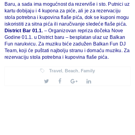
Baru, a sada ima mogućnost da rezerviše i sto. Putnici uz
kartu dobijaju i 4 kupona za piće, ali je za rezervaciju
stola potrebna i kupovina flaše pića, dok se kuponi mogu
iskoristiti za sitna pića ili naručivanje sledeće flaše pića.
District Bar 01.1.
– Organizovan repriza dočeka Nove
Godine 01.1. u District baru – besplatan ulaz uz Balkan
Fun narukvicu. Za muziku biće zadužen Balkan Fun DJ
Team, koji će puštati najbolju stranu i domaću muziku. Za
rezervaciju stola potrebna i kupovina flaše pića.
Travel
,
Beach
,
Family