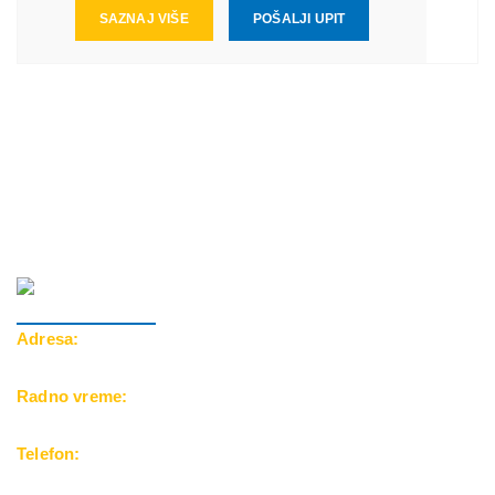
SAZNAJ VIŠE
POŠALJI UPIT
Adresa:
Cara Dušana 39, 18000 Niš
Radno vreme:
Pon-Pet: 10-20h | Subota: 10-15h
Telefon:
069/500-25-24