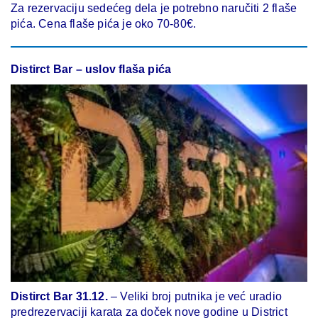
Za rezervaciju sedećeg dela je potrebno naručiti 2 flaše
pića. Cena flaše pića je oko 70-80€.
Distirct Bar – uslov flaša pića
Distirct Bar 31.12.
– Veliki broj putnika je već uradio
predrezervaciji karata za doček nove godine u District