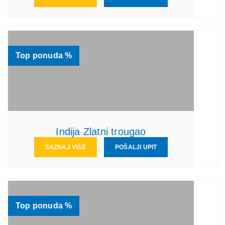
Top ponuda %
Indija Zlatni trougao
SAZNAJ VIŠE
POŠALJI UPIT
Top ponuda %