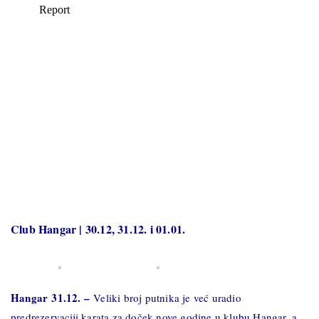
Club Hangar | 30.12, 31.12. i 01.01.
Hangar
31.12. –
Veliki broj putnika je već uradio
predrezervaciji karata za doček nove godine u klubu Hangar, a