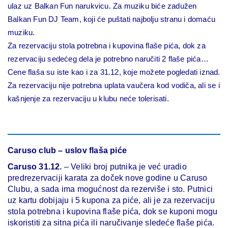
ulaz uz Balkan Fun narukvicu. Za muziku biće zadužen
Balkan Fun DJ Team, koji će puštati najbolju stranu i domaću
muziku.
Za rezervaciju stola potrebna i kupovina flaše pića, dok za
rezervaciju sedećeg dela je potrebno naručiti 2 flaše pića…
Cene flaša su iste kao i za 31.12, koje možete pogledati iznad.
Za rezervaciju nije potrebna uplata vaučera kod vodiča, ali se i
kašnjenje za rezervaciju u klubu neće tolerisati.
Caruso club – uslov flaša piće
Caruso 31.12.
– Veliki broj putnika je već uradio
predrezervaciji karata za doček nove godine u Caruso
Clubu, a sada ima mogućnost da rezerviše i sto. Putnici
uz kartu dobijaju i 5 kupona za piće, ali je za rezervaciju
stola potrebna i kupovina flaše pića, dok se kuponi mogu
iskoristiti za sitna pića ili naručivanje sledeće flaše pića.