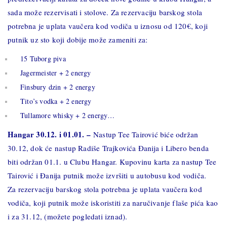
sada može rezervisati i stolove. Za rezervaciju barskog stola
potrebna je uplata vaučera kod vodiča u iznosu od 120€, koji
putnik uz sto koji dobije može zameniti za:
15 Tuborg piva
Jagermeister + 2 energy
Finsbury dzin + 2 energy
Tito’s vodka + 2 energy
Tullamore whisky + 2 energy…
Hangar 30.12. i 0
1.01. –
Nastup Tee Tairović biće održan
30.12, dok će nastup Radiše Trajkovića Đanija i Libero benda
biti održan 01.1. u Clubu Hangar. Kupovinu karta za nastup Tee
Tairović i Đanija putnik može izvršiti u autobusu kod vodiča.
Za rezervaciju barskog stola potrebna je uplata vaučera kod
vodiča, koji putnik može iskoristiti za naručivanje flaše pića kao
i za 31.12, (možete pogledati iznad).