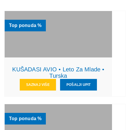
Top ponuda %
KUŠADASI AVIO • Leto Za Mlade •
Turska
SAZNAJ VIŠE
POŠALJI UPIT
Top ponuda %