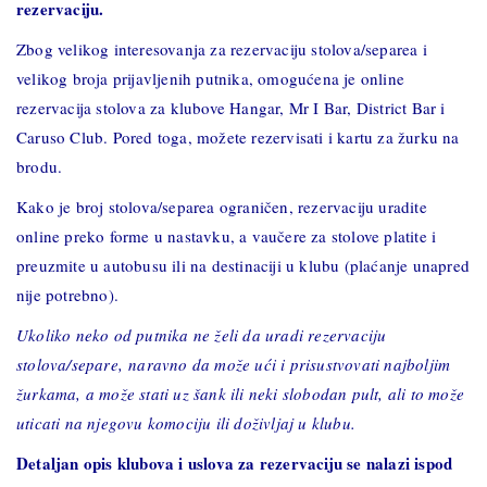
rezervaciju.
Zbog velikog interesovanja za rezervaciju stolova/separea i
velikog broja prijavljenih putnika, omogućena je online
rezervacija stolova za klubove Hangar, Mr I Bar, District Bar i
Caruso Club. Pored toga, možete rezervisati i kartu za žurku na
brodu.
Kako je broj stolova/separea ograničen, rezervaciju uradite
online preko forme u nastavku, a vaučere za stolove platite i
preuzmite u autobusu ili na destinaciji u klubu (plaćanje unapred
nije potrebno).
Ukoliko neko od putnika ne želi da uradi rezervaciju
stolova/separe, naravno da može ući i prisustvovati najboljim
žurkama, a može stati uz šank ili neki slobodan pult, ali to može
uticati na njegovu komociju ili doživljaj u klubu.
Detaljan opis klubova i uslova za rezervaciju se nalazi ispod