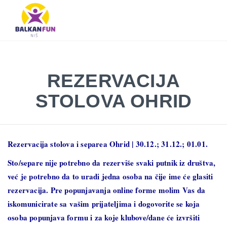
Balkan
Fun
Travel
LETO
LETO 2026
EVROPSKI GRADOVI
EGZOTIČNE DESTINACIJE
KONTAKTIRAJTE & INFO
2026
TRAŽI
REZERVACIJA
EVROPSKI
GRADOVI
STOLOVA OHRID
EGZOTIČNE
DESTINACIJE
Rezervacija stolova i separea Ohrid | 30.12.; 31.12.; 01.01.
KONTAKTIRAJTE
&
Sto/separe nije potrebno da rezerviše svaki putnik iz društva,
INFO
već je potrebno da to uradi jedna osoba na čije ime će glasiti
rezervacija. Pre popunjavanja online forme molim Vas da
iskomunicirate sa vašim prijateljima i dogovorite se koja
osoba popunjava formu i za koje klubove/dane će izvršiti