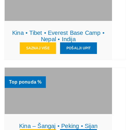
Kina • Tibet • Everest Base Camp •
Nepal • Indija
SAZNAJ VIŠE
POŠALJI UPIT
Top ponuda %
Kina – Šangaj • Peking • Sijan