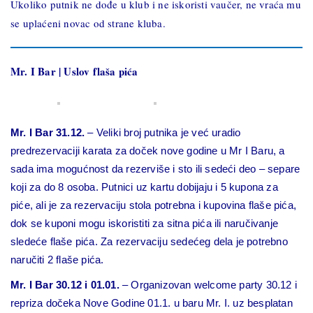
Ukoliko putnik ne dođe u klub i ne iskoristi vaučer, ne vraća mu
se uplaćeni novac od strane kluba.
Mr. I Bar | Uslov flaša pića
Mr. I Bar 31.12.
– Veliki broj putnika je već uradio
predrezervaciji karata za doček nove godine u Mr I Baru, a
sada ima mogućnost da rezerviše i sto ili sedeći deo – separe
koji za do 8 osoba. Putnici uz kartu dobijaju i 5 kupona za
piće, ali je za rezervaciju stola potrebna i kupovina flaše pića,
dok se kuponi mogu iskoristiti za sitna pića ili naručivanje
sledeće flaše pića. Za rezervaciju sedećeg dela je potrebno
naručiti 2 flaše pića.
Mr. I Bar 30.12 i 01.01.
– Organizovan welcome party 30.12 i
repriza dočeka Nove Godine 01.1. u baru Mr. I. uz besplatan