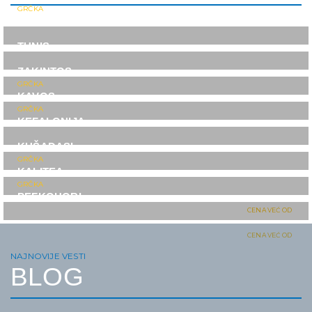
GRČKA
KRF
TUNIS
ZAKINTOS
GRČKA
KAVOS
GRČKA
KEFALONIJA
KUŠADASI
GRČKA
KALITEA
GRČKA
PEFKOHORI
CENA VEĆ OD
129€
CENA VEĆ OD
109€
NAJNOVIJE VESTI
BLOG