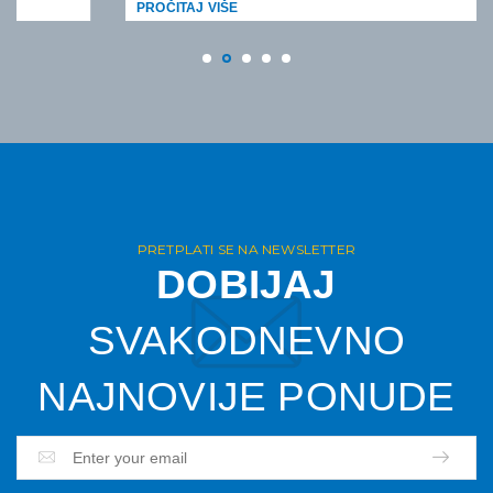
PROČITAJ VIŠE
ulazaka i izlazaka iz šengenskog prostora. Šta je
EES? EES je automatski IT sistem koji će beležiti
kada državljani zemalja van […]
PRETPLATI SE NA NEWSLETTER
DOBIJAJ
SVAKODNEVNO
NAJNOVIJE PONUDE