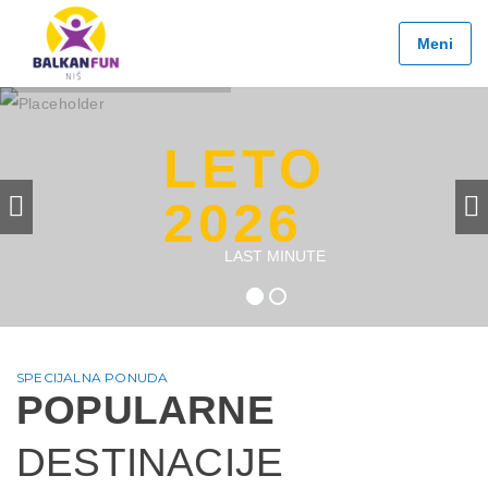
Balkan
Fun
Meni
Travel
LETO
2026
LETO
EVROPSKI
GRADOVI
2026
EGZOTIČNE
LAST MINUTE
DESTINACIJE
KONTAKTIRAJTE
&
INFO
SPECIJALNA PONUDA
POPULARNE
DESTINACIJE