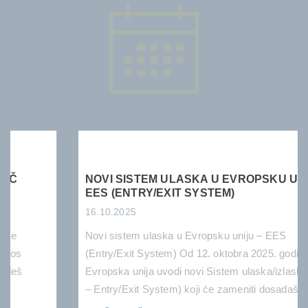
NOVI SISTEM ULASKA U EVROPSKU UNIJU •
EES (ENTRY/EXIT SYSTEM)
16.10.2025
Novi sistem ulaska u Evropsku uniju – EES
(Entry/Exit System) Od 12. oktobra 2025. godine,
Evropska unija uvodi novi Sistem ulaska/izlaska (EES
– Entry/Exit System) koji će zameniti dosadašnje
pečatiranje pasoša digitalnim evidentiranjem svih