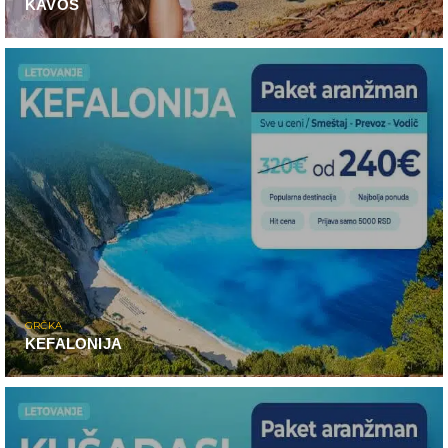
KAVOS
GRČKA
KEFALONIJA