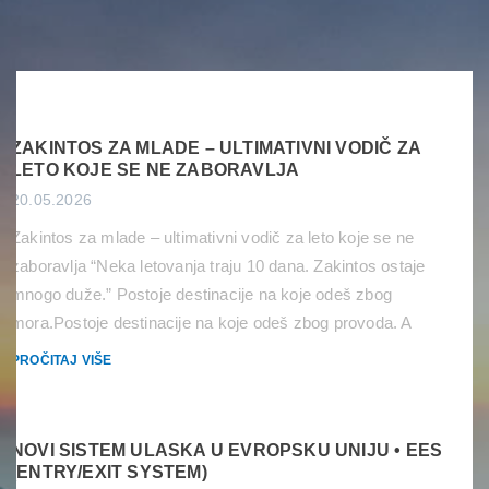
ZAKINTOS ZA MLADE – ULTIMATIVNI VODIČ ZA
LETO KOJE SE NE ZABORAVLJA
20.05.2026
Zakintos za mlade – ultimativni vodič za leto koje se ne
zaboravlja “Neka letovanja traju 10 dana. Zakintos ostaje
mnogo duže.” Postoje destinacije na koje odeš zbog
mora.Postoje destinacije na koje odeš zbog provoda. A
onda postoji Zakintos — ostrvo na kom se tirkizna voda,
PROČITAJ VIŠE
nestvarne plaže, boat party žurke i atmosfera koja traje do
[…]
NOVI SISTEM ULASKA U EVROPSKU UNIJU • EES
(ENTRY/EXIT SYSTEM)