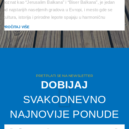
poznat kao “Jerusalim Balkana” i “Biser Balkana”, je jedan
od najstarijih naseljenih gradova u Evropi, i mesto gde se
kultura, istorija i prirodne lepote spajaju u harmoničnu
simfoniju. Nalazi se na obali istoimenog jezera i privlači
PROČITAJ VIŠE
posetioce svojim šarmom, gostoprimstvom i neverovatnim
znamenitostima. Stari grad Ohrida […]
PRETPLATI SE NA NEWSLETTER
DOBIJAJ
SVAKODNEVNO
NAJNOVIJE PONUDE