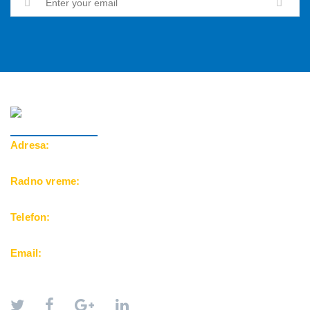
Adresa:
Cara Dušana 39, 18000 Niš
Radno vreme:
Pon-Pet: 10-20h | Subota: 10-15h
Telefon:
069/500-25-24
Email:
office@balkanfuntravel.rs