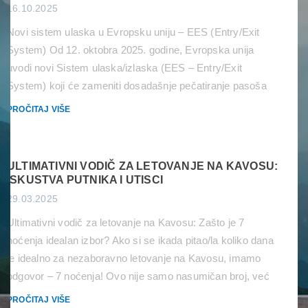
16.10.2025
Novi sistem ulaska u Evropsku uniju – EES (Entry/Exit
System) Od 12. oktobra 2025. godine, Evropska unija
uvodi novi Sistem ulaska/izlaska (EES – Entry/Exit
System) koji će zameniti dosadašnje pečatiranje pasoša
digitalnim evidentiranjem svih ulazaka i izlazaka iz
PROČITAJ VIŠE
šengenskog prostora. Šta je EES? EES je automatski IT
sistem koji će beležiti kada državljani zemalja van […]
ULTIMATIVNI VODIČ ZA LETOVANJE NA KAVOSU:
ISKUSTVA PUTNIKA I UTISCI
29.03.2025
Ultimativni vodič za letovanje na Kavosu: Zašto je 7
noćenja idealan izbor? Ako si se ikada pitao/la koliko dana
je idealno za nezaboravno letovanje na Kavosu, imamo
odgovor – 7 noćenja! Ovo nije samo nasumičan broj, već
rezultat više od 15 godina iskustva u organizovanju
PROČITAJ VIŠE