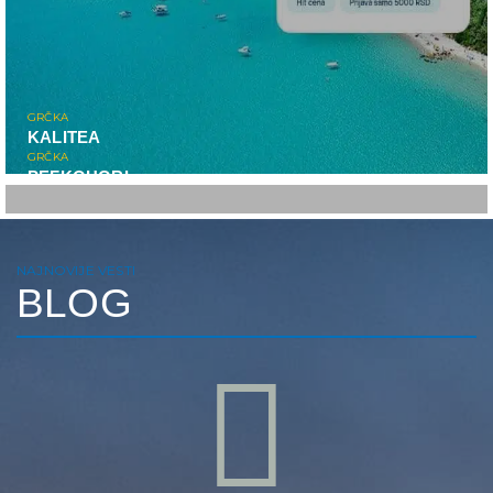
GRČKA
KALITEA
GRČKA
PEFKOHORI
CENA VEĆ OD
109€
NAJNOVIJE VESTI
BLOG