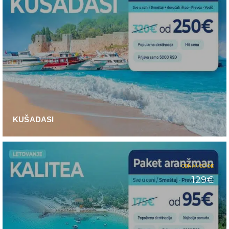
KUŠADASI
CENA VEĆ OD
129€