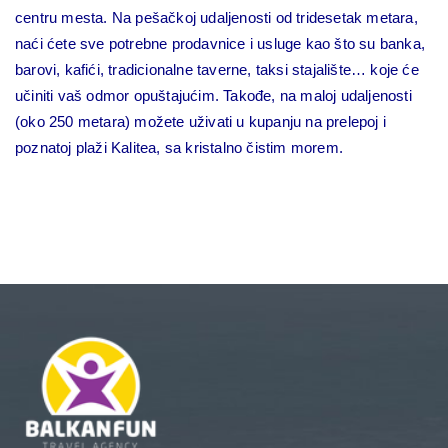
centru mesta. Na pešačkoj udaljenosti od tridesetak metara,
naći ćete sve potrebne prodavnice i usluge kao što su banka,
barovi, kafići, tradicionalne taverne, taksi stajalište… koje će
učiniti vaš odmor opuštajućim. Takođe, na maloj udaljenosti
(oko 250 metara) možete uživati u kupanju na prelepoj i
poznatoj plaži Kalitea, sa kristalno čistim morem.