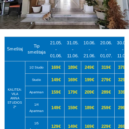
21.05.
31.05.
10.06.
20.06.
30.06.
Tip
Smeštaj
-
-
-
-
-
smeštaja
01.06.
11.06.
21.06.
01.07.
11.07.
169€
189€
249€
319€
379€
1/2 Studio
149€
169€
199€
279€
329€
Studio
KALITEA:
159€
179€
209€
289€
339€
Apartman
VILA
ANNA
STUDIOS
1/4
2*
149€
159€
189€
259€
299€
Apartman
1/5
129€
149€
169€
229€
269€