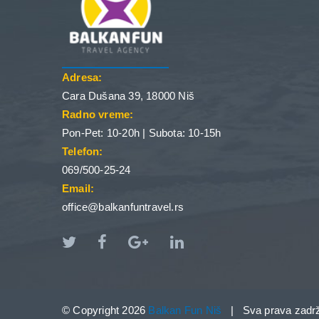
Adresa:
Cara Dušana 39, 18000 Niš
Radno vreme:
Pon-Pet: 10-20h | Subota: 10-15h
Telefon:
069/500-25-24
Email:
office@balkanfuntravel.rs
© Copyright 2026
Balkan Fun Niš
| Sva prava zadr