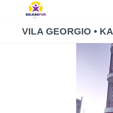
Balkan
Fun
Travel
LETO
VILA GEORGIO • K
2026
EVROPSKI
GRADOVI
EGZOTIČNE
DESTINACIJE
KONTAKTIRAJTE
&
INFO