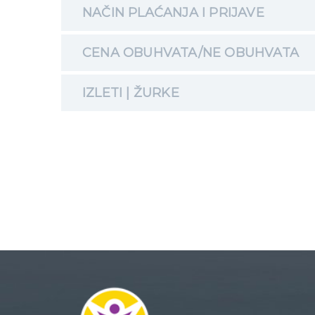
NAČIN PLAĆANJA I PRIJAVE
CENA OBUHVATA/NE OBUHVATA
IZLETI | ŽURKE