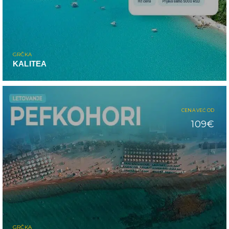
GRČKA
KALITEA
CENA VEĆ OD
109€
GRČKA