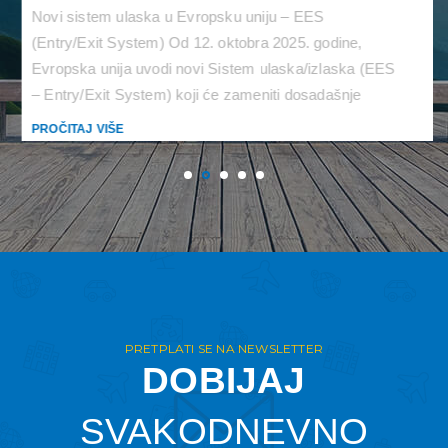
Novi sistem ulaska u Evropsku uniju – EES
(Entry/Exit System) Od 12. oktobra 2025. godine,
Evropska unija uvodi novi Sistem ulaska/izlaska (EES
– Entry/Exit System) koji će zameniti dosadašnje
pečatiranje pasoša digitalnim evidentiranjem svih
PROČITAJ VIŠE
ulazaka i izlazaka iz šengenskog prostora. Šta je
EES? EES je automatski IT sistem koji će beležiti
kada državljani zemalja van […]
PRETPLATI SE NA NEWSLETTER
DOBIJAJ
SVAKODNEVNO