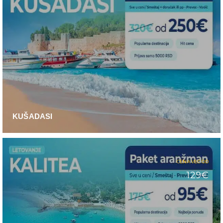
KUŠADASI
CENA VEĆ OD
129€