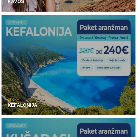
KAVOS
GRČKA
KEFALONIJA