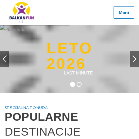
Balkan
Fun
Meni
Travel
LETO
2026
LETO
EVROPSKI
GRADOVI
2026
EGZOTIČNE
LAST MINUTE
DESTINACIJE
KONTAKTIRAJTE
&
INFO
SPECIJALNA PONUDA
POPULARNE
DESTINACIJE