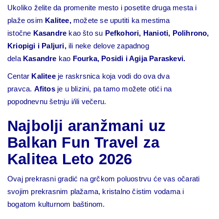
Ukoliko želite da promenite mesto i posetite druga mesta i
plaže osim
Kalitee,
možete se uputiti ka mestima
istočne
Kasandre
kao što su
Pefkohori
,
Hanioti
, Polihrono,
Kriopigi i Paljuri,
ili neke delove zapadnog
dela
Kasandre
kao
Fourka, Posidi i Agija Paraskevi.
Centar
Kalitee
je raskrsnica koja vodi do ova dva
pravca.
Afitos
je u blizini, pa tamo možete otići na
popodnevnu šetnju i/ili večeru.
Najbolji aranžmani uz
Balkan Fun Travel za
Kalitea Leto 2026
Ovaj prekrasni gradić na grčkom poluostrvu će vas očarati
svojim prekrasnim plažama, kristalno čistim vodama i
bogatom kulturnom baštinom.