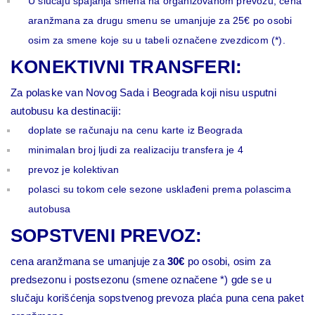
U slučaju spajanja smena na organizovanom prevozu, cena
aranžmana za drugu smenu se umanjuje za 25€ po osobi
osim za smene koje su u tabeli označene zvezdicom (*).
KONEKTIVNI TRANSFERI:
Za polaske van Novog Sada i Beograda koji nisu usputni
autobusu ka destinaciji:
doplate se računaju na cenu karte iz Beograda
minimalan broj ljudi za realizaciju transfera je 4
prevoz je kolektivan
polasci su tokom cele sezone usklađeni prema polascima
autobusa
SOPSTVENI PREVOZ:
cena aranžmana se umanjuje za
30€
po osobi, osim za
predsezonu i postsezonu (smene označene *) gde se u
slučaju korišćenja sopstvenog prevoza plaća puna cena paket