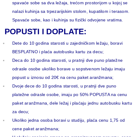
spavaće sobe sa dva ležaja, trećom prostorijom u kojoj se
nalazi kuhinja sa trpezarijskim stolom, kupatilom i terasom.
Spavaće sobe, kao i kuhinja su fizički odvojene vratima.
POPUSTI I DOPLATE:
Dete do 10 godina starosti u zajedničkom ležaju, boravi
BESPLATNO i plaća autobusku kartu za decu;
Deca do 10 godina starosti, u pratnji dve puno platežne
odrasle osobe ukoliko borave u sopstvenom ležaju imaju
popust u iznosu od 20€ na cenu paket aranžmana;
Dvoje dece do 10 godina starosti, u pratnji dve puno
platežne odrasle osobe, imaju po 50% POPUSTA na cenu
paket aranžmana, dele ležaj i plaćaju jednu autobusku kartu
za decu;
Ukoliko jedna osoba boravi u studiju, plaća cenu 1,75 od
cene paket aranžmana;