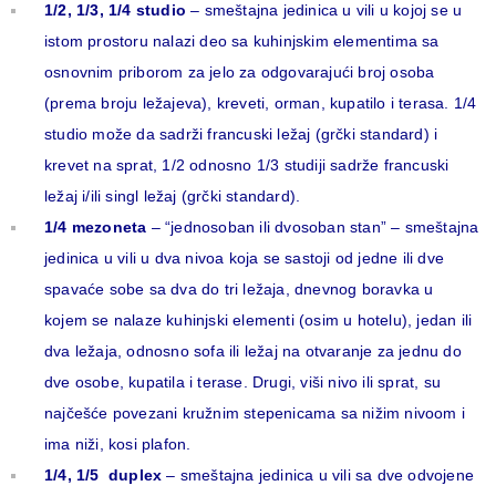
1/2, 1/3, 1/4 studio
– smeštajna jedinica u vili u kojoj se u
istom prostoru nalazi deo sa kuhinjskim elementima sa
osnovnim priborom za jelo za odgovarajući broj osoba
(prema broju ležajeva), kreveti, orman, kupatilo i terasa. 1/4
studio može da sadrži francuski ležaj (grčki standard) i
krevet na sprat, 1/2 odnosno 1/3 studiji sadrže francuski
ležaj i/ili singl ležaj (grčki standard).
1/4 mezoneta
– “jednosoban ili dvosoban stan” – smeštajna
jedinica u vili u dva nivoa koja se sastoji od jedne ili dve
spavaće sobe sa dva do tri ležaja, dnevnog boravka u
kojem se nalaze kuhinjski elementi (osim u hotelu), jedan ili
dva ležaja, odnosno sofa ili ležaj na otvaranje za jednu do
dve osobe, kupatila i terase. Drugi, viši nivo ili sprat, su
najčešće povezani kružnim stepenicama sa nižim nivoom i
ima niži, kosi plafon.
1/4, 1/5 duplex
– smeštajna jedinica u vili sa dve odvojene