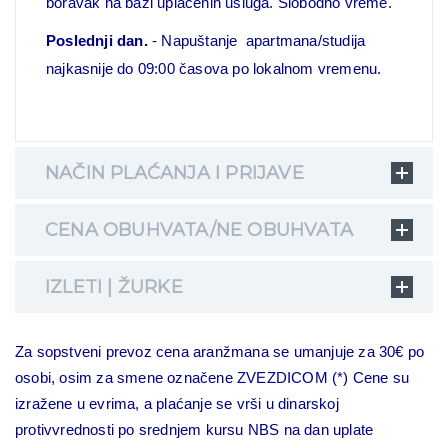
boravak na bazi uplaćenih usluga. Slobodno vreme.
Poslednji dan.
- Napuštanje apartmana/studija
najkasnije do 09:00 časova po lokalnom vremenu.
NAČIN PLAĆANJA I PRIJAVE
CENA OBUHVATA/NE OBUHVATA
IZLETI | ŽURKE
Za sopstveni prevoz cena aranžmana se umanjuje za 30€ po
osobi, osim za smene označene ZVEZDICOM (*)
Cene su
izražene u evrima, a plaćanje se vrši u dinarskoj
protivvrednosti po srednjem kursu NBS na dan uplate