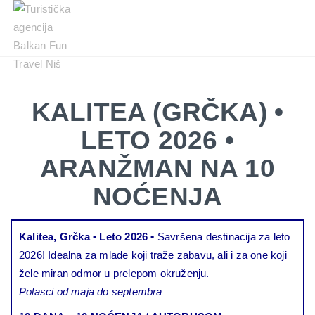
Balkan
Fun
Travel
LETO
LETO 2026
EVROPSKI GRADOVI
EGZOTIČNE DESTINACIJE
KONTAKTIRAJTE & INFO
2026
TRAŽI
KALITEA (GRČKA) •
EVROPSKI
GRADOVI
LETO 2026 •
EGZOTIČNE
ARANŽMAN NA 10
DESTINACIJE
NOĆENJA
KONTAKTIRAJTE
&
INFO
Kalitea, Grčka • Leto 2026 •
Savršena destinacija za leto
2026! Idealna za mlade koji traže zabavu, ali i za one koji
žele miran odmor u prelepom okruženju.
Polasci od maja do septembra