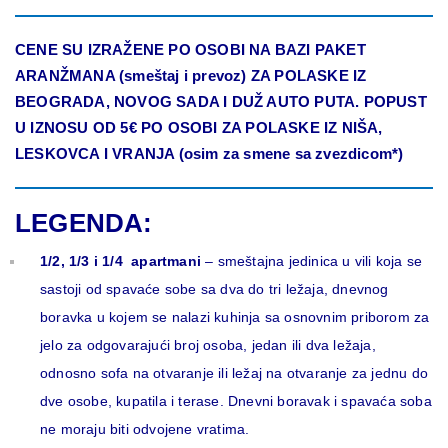
CENE SU IZRAŽENE PO OSOBI NA BAZI PAKET
ARANŽMANA (smeštaj i prevoz) ZA POLASKE IZ
BEOGRADA, NOVOG SADA I DUŽ AUTO PUTA.
POPUST
U IZNOSU
O
D
5€ PO OSOBI ZA POLASKE IZ NIŠA,
LESKOVCA I VRANJA (osim za smene sa zvezdicom*)
LEGENDA:
1/2, 1/3 i 1/4 apartmani
– smeštajna jedinica u vili koja se
sastoji od spavaće sobe sa dva do tri ležaja, dnevnog
boravka u kojem se nalazi kuhinja sa osnovnim priborom za
jelo za odgovarajući broj osoba, jedan ili dva ležaja,
odnosno sofa na otvaranje ili ležaj na otvaranje za jednu do
dve osobe, kupatila i terase. Dnevni boravak i spavaća soba
ne moraju biti odvojene vratima.