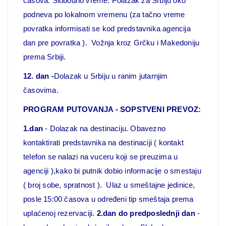
časova. Slobodno vreme. Polazak za Srbiju oko
podneva po lokalnom vremenu (za tačno vreme
povratka informisati se kod predstavnika agencija
dan pre povratka ). Vožnja kroz Grčku i Makedoniju
prema Srbiji.
12. dan -
Dolazak u Srbiju u ranim jutarnjim
časovima.
PROGRAM PUTOVANJA - SOPSTVENI PREVOZ:
1.dan
- Dolazak na destinaciju. Obavezno
kontaktirati predstavnika na destinaciji ( kontakt
telefon se nalazi na vuceru koji se preuzima u
agenciji ),kako bi putnik dobio informacije o smestaju
( broj sobe, spratnost ). Ulaz u smeštajne jedinice,
posle 15:00 časova u određeni tip smeštaja prema
uplaćenoj rezervaciji.
2.dan do predposlednji dan
-