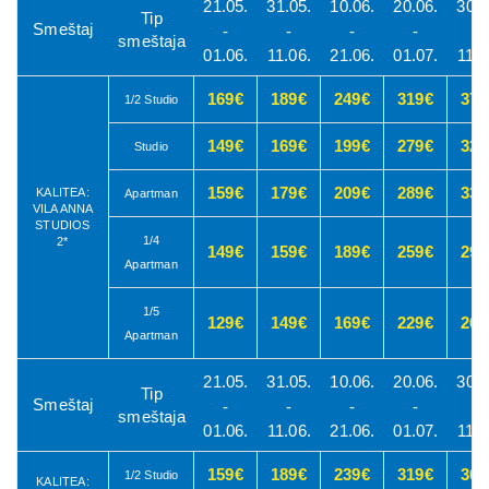
21.05.
31.05.
10.06.
20.06.
30.0
Tip
Smeštaj
-
-
-
-
-
smeštaja
01.06.
11.06.
21.06.
01.07.
11.0
169€
189€
249€
319€
379
1/2 Studio
149€
169€
199€
279€
329
Studio
159€
179€
209€
289€
339
KALITEA:
Apartman
VILA ANNA
STUDIOS
1/4
2*
149€
159€
189€
259€
299
Apartman
1/5
129€
149€
169€
229€
269
Apartman
21.05.
31.05.
10.06.
20.06.
30.0
Tip
Smeštaj
-
-
-
-
-
smeštaja
01.06.
11.06.
21.06.
01.07.
11.0
159€
189€
239€
319€
369
1/2 Studio
KALITEA: