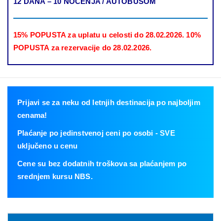
12 DANA – 10 NOĆENJA / AUTOBUSOM
15% POPUSTA za uplatu u celosti do 28.02.2026.
10%
POPUSTA za rezervacije do 28.02.2026.
Prijavi se za neku od letnjih destinacija po najboljim
cenama!
Plaćanje po jedinstvenoj ceni po osobi - SVE
uključeno u cenu
Cene su bez dodatnih troškova sa plaćanjem po
srednjem kursu NBS.