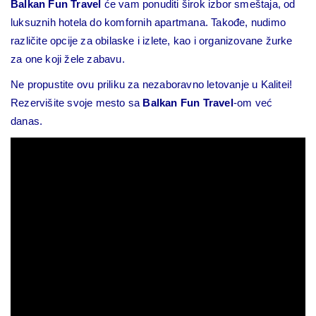
Balkan Fun Travel
će vam ponuditi širok izbor smeštaja, od
luksuznih hotela do komfornih apartmana. Takođe, nudimo
različite opcije za obilaske i izlete, kao i organizovane žurke
za one koji žele zabavu.
Ne propustite ovu priliku za nezaboravno letovanje u Kalitei!
Rezervišite svoje mesto sa
Balkan Fun Travel
-om već
danas.