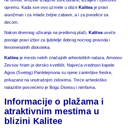
opremu. Kada sve ovo uzmete u obzir
Kalitea
je pravi
aranžman i za mlade željne zabave, a i za porodice sa
decom.
Nakon dnevnog uživanja na predivnoj plaži,
Kalitea
uveče
postaje pravi izbor za ljubitelje dobrog noćnog provoda i
fenomenalnih diskoteka.
Kalitea
je mesto nekih značajnih arheoloških nalaza. Amonov
Zevsov hram je dorsko svetilišt. Najveća vrednost kapele
Agios (Svetog) Pantelejmona su njene zanimljive freske,
prikazane na unutrašnjim zidovima. Treće arheološko
nalazište posvećeno je Bogu Dionisu i nimfama.
Informacije o plažama i
atraktivnim mestima u
blizini Kalitee