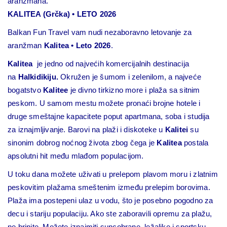
aranžmana.
KALITEA (Grčka) • LETO 2026
Balkan Fun Travel vam nudi nezaboravno letovanje za
aranžman
Kalitea • Leto 2026
.
Kalitea
je jedno od najvećih komercijalnih destinacija
na
Halkidikiju
.
Okružen je šumom i zelenilom, a najveće
bogatstvo
Kalitee
je divno tirkizno more i plaža sa sitnim
peskom. U samom mestu možete pronaći brojne hotele i
druge smeštajne kapacitete poput apartmana, soba i studija
za iznajmljivanje. Barovi na plaži i diskoteke u
Kalitei
su
sinonim dobrog noćnog života zbog čega je
Kalitea
postala
apsolutni hit među mlađom populacijom.
U toku dana možete uživati u prelepom plavom moru i zlatnim
peskovitim plažama smeštenim između prelepim borovima.
Plaža ima postepeni ulaz u vodu, što je posebno pogodno za
decu i stariju populaciju. Ako ste zaboravili opremu za plažu,
ne brinite. Možete iznajmiti suncobrane, ležaljke i sportsku