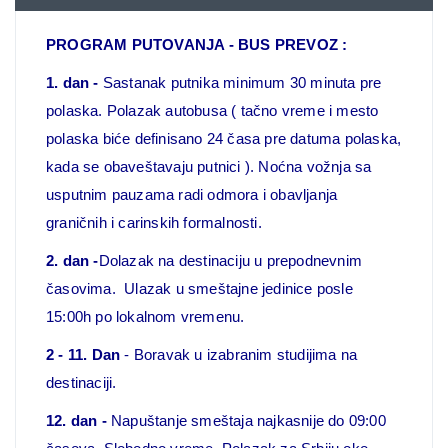
PROGRAM PUTOVANJA - BUS PREVOZ :
1. dan -
Sastanak putnika minimum 30 minuta pre
polaska. Polazak autobusa ( tačno vreme i mesto
polaska biće definisano 24 časa pre datuma polaska,
kada se obaveštavaju putnici ). Noćna vožnja sa
usputnim pauzama radi odmora i obavljanja
graničnih i carinskih formalnosti.
2. dan -
Dolazak na destinaciju u prepodnevnim
časovima. Ulazak u smeštajne jedinice posle
15:00h po lokalnom vremenu.
2 - 11. Dan
- Boravak u izabranim studijima na
destinaciji.
12. dan -
Napuštanje smeštaja najkasnije do 09:00