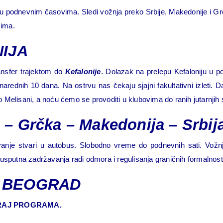
 u podnevnim časovima. Sledi vožnja preko Srbije, Makedonije i G
zima.
NIJA
ransfer trajektom do
Kefalonije
. Dolazak na prelepu Kefaloniju u 
nih 10 dana. Na ostrvu nas čekaju sjajni fakultativni izleti. D
Melisani, a noću ćemo se provoditi u klubovima do ranih jutarnjih 
 Grčka – Makedonija – Srbij
anje stvari u autobus. Slobodno vreme do podnevnih sati. Vožnj
usputna zadržavanja radi odmora i regulisanja graničnih formalnos
Š - BEOGRAD
RAJ PROGRAMA.