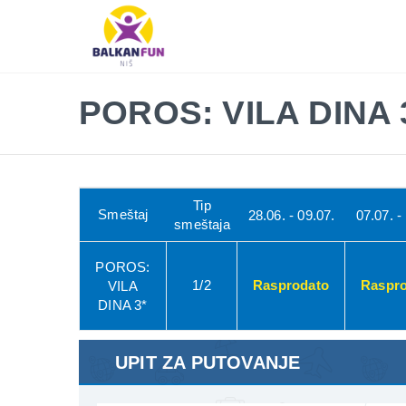
Balkan
Fun
Travel
LETO
POROS: VILA DINA 
2026
EVROPSKI
GRADOVI
EGZOTIČNE
Tip
Smeštaj
28.06. - 09.07.
07.07. -
DESTINACIJE
smeštaja
KONTAKTIRAJTE
POROS:
&
1/2
Rasprodato
Raspr
VILA
INFO
DINA 3*
UPIT ZA PUTOVANJE