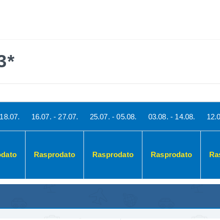
LETO 2026
EVROPSKI GRADOVI
EGZOTIČNE DES
3*
 18.07.
16.07. - 27.07.
25.07. - 05.08.
03.08. - 14.08.
12.0
odato
Rasprodato
Rasprodato
Rasprodato
Ra