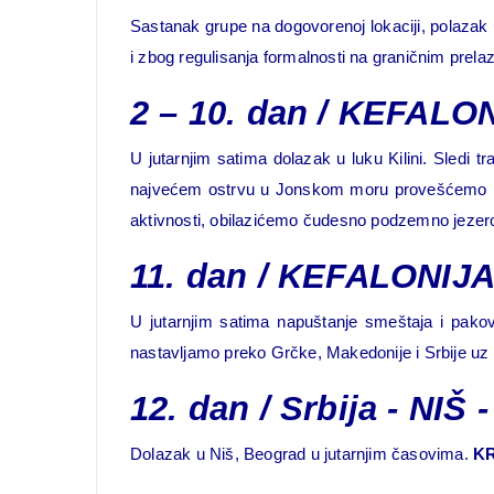
Sastanak grupe na dogovorenoj lokaciji, polazak
i zbog regulisanja formalnosti na graničnim prela
2 – 10. dan
/ KEFALO
U jutarnjim satima dolazak u luku Kilini. Sledi t
najvećem ostrvu u Jonskom moru provešćemo nared
aktivnosti, obilazićemo čudesno podzemno jezero 
11. dan
/
KEFALONIJA –
U jutarnjim satima napuštanje smeštaja i pakov
nastavljamo preko Grčke, Makedonije i Srbije uz 
12. dan
/
Srbija - NI
Dolazak u Niš, Beograd u jutarnjim časovima.
K