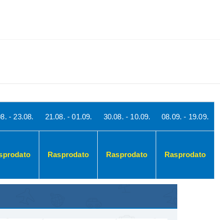
TINACIJE
KONTAKTIRAJTE & INFO
TRAŽI
8. - 23.08.
21.08. - 01.09.
30.08. - 10.09.
08.09. - 19.09.
sprodato
Rasprodato
Rasprodato
Rasprodato