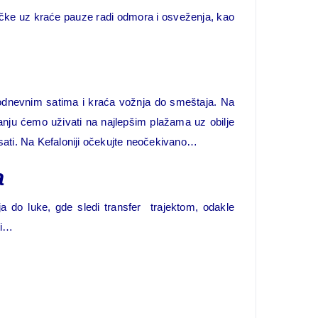
rčke uz kraće pauze radi odmora i osveženja, kao
podnevnim satima i kraća vožnja do smeštaja. Na
anju ćemo uživati na najlepšim plažama uz obilje
sati. Na Kefaloniji očekujte neočekivano…
a
a do luke, gde sledi transfer trajektom, odakle
ti…