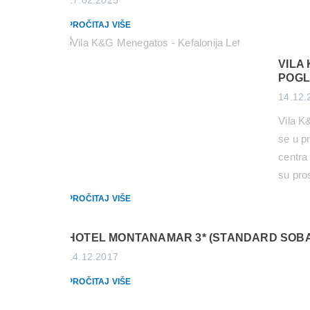
PROČITAJ VIŠE
VILA
POGL
14.12.
Vila K
se u p
centra 
su pro
mogućn
PROČITAJ VIŠE
gleda 
HOTEL MONTANAMAR 3* (STANDARD SOBA
14.12.2017
PROČITAJ VIŠE