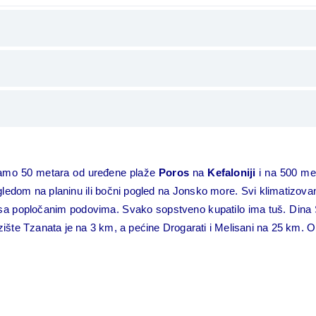
 samo 50 metara od uređene plaže
Poros
na
Kefaloniji
i na 500 met
m na planinu ili bočni pogled na Jonsko more. Svi klimatizovani 
i sa popločanim podovima. Svako sopstveno kupatilo ima tuš. Dina 
azište Tzanata je na 3 km, a pećine Drogarati i Melisani na 25 km.