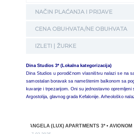
NAČIN PLAĆANJA I PRIJAVE
CENA OBUHVATA/NE OBUHVATA
IZLETI | ŽURKE
Dina Studios 3* (Lokalna kategorizacija)
Dina Studios u porodičnom vlasništvu nalazi se na
samostalan boravak sa nameštenim balkonom sa pogledo
kuvanje i trpezarijom. Oni su jednostavno opremljen
Argostolija, glavnog grada Kefalonije. Arheološko nal
ANGELA (LUX) APARTMENTS 3* • AVIONOM
17.02.2025