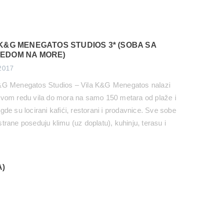
 K&G MENEGATOS STUDIOS 3* (SOBA SA
EDOM NA MORE)
2017
&G Menegatos Studios – Vila K&G Menegatos nalazi
rvom redu vila do mora na samo 150 metara od plaže i
gde su locirani kafići, restorani i prodavnice. Sve sobe
strane poseduju klimu (uz doplatu), kuhinju, terasu i
ost besplatnog korišćenja interneta. Polovina soba
na Jonsko more dok polovina ima […]
)