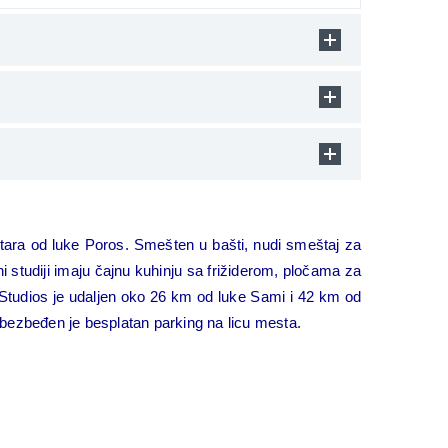
ara od luke Poros. Smešten u bašti, nudi smeštaj za
studiji imaju čajnu kuhinju sa frižiderom, pločama za
Studios je udaljen oko 26 km od luke Sami i 42 km od
 Obezbeđen je besplatan parking na licu mesta.