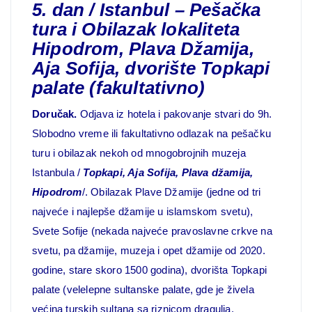
5. dan / Istanbul – Pešačka
tura i Obilazak lokaliteta
Hipodrom, Plava Džamija,
Aja Sofija, dvorište Topkapi
palate (fakultativno)
Doručak.
Odjava iz hotela i pakovanje stvari do 9h.
Slobodno vreme ili fakultativno odlazak na pešačku
turu i obilazak nekoh od mnogobrojnih muzeja
Istanbula /
Topkapi, Aja Sofija, Plava džamija,
Hipodrom
/. Obilazak Plave Džamije (jedne od tri
najveće i najlepše džamije u islamskom svetu),
Svete Sofije (nekada najveće pravoslavne crkve na
svetu, pa džamije, muzeja i opet džamije od 2020.
godine, stare skoro 1500 godina), dvorišta Topkapi
palate (velelepne sultanske palate, gde je živela
većina turskih sultana sa riznicom dragulja,