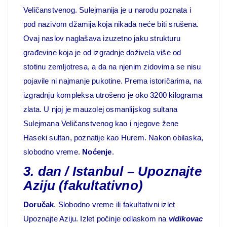
Veličanstvenog. Sulejmanija je u narodu poznata i
pod nazivom džamija koja nikada neće biti srušena.
Ovaj naslov naglašava izuzetno jaku strukturu
građevine koja je od izgradnje doživela više od
stotinu zemljotresa, a da na njenim zidovima se nisu
pojavile ni najmanje pukotine. Prema istoričarima, na
izgradnju kompleksa utrošeno je oko 3200 kilograma
zlata. U njoj je mauzolej osmanlijskog sultana
Sulejmana Veličanstvenog kao i njegove žene
Haseki sultan, poznatije kao Hurem. Nakon obilaska,
slobodno vreme.
Noćenje
.
3. dan / Istanbul
–
Upoznajte
Aziju
(fakultativno)
Doručak
. Slobodno vreme ili fakultativni izlet
Upoznajte Aziju. Izlet počinje odlaskom na
vidikovac