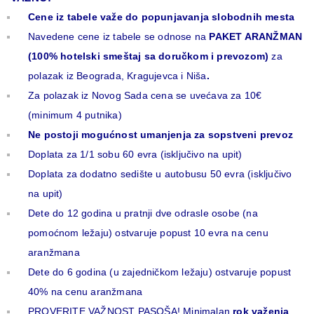
Cene iz tabele važe do popunjavanja slobodnih mesta
Navedene cene iz tabele se odnose na
PAKET ARANŽMAN
(100% hotelski smeštaj sa doručkom i prevozom)
za
polazak iz Beograda, Kragujevca i Niša
.
Za polazak iz Novog Sada cena se uvećava za 10€
(minimum 4 putnika)
Ne postoji mogućnost umanjenja za sopstveni prevoz
Doplata za 1/1 sobu 60 evra (isključivo na upit)
Doplata za dodatno sedište u autobusu 50 evra (isključivo
na upit)
Dete do 12 godina u pratnji dve odrasle osobe (na
pomoćnom ležaju) ostvaruje popust 10 evra na cenu
aranžmana
Dete do 6 godina (u zajedničkom ležaju) ostvaruje popust
40% na cenu aranžmana
PROVERITE VAŽNOST PASOŠA! Minimalan
rok važenja