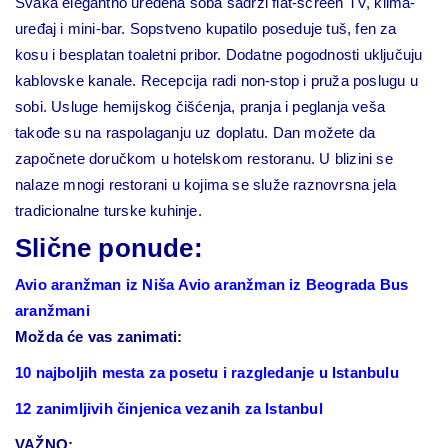
Svaka elegantno uređena soba sadrži flat-screen TV, klima-
uređaj i mini-bar. Sopstveno kupatilo poseduje tuš, fen za
kosu i besplatan toaletni pribor. Dodatne pogodnosti uključuju
kablovske kanale.
Recepcija radi non-stop i pruža poslugu u
sobi. Usluge hemijskog čišćenja, pranja i peglanja veša
takođe su na raspolaganju uz doplatu.
Dan možete da
započnete doručkom u hotelskom restoranu. U blizini se
nalaze mnogi restorani u kojima se služe raznovrsna jela
tradicionalne turske kuhinje.
Slične ponude:
Avio aranžman iz Niša
Avio aranžman iz Beograda
Bus
aranžmani
Možda će vas zanimati:
10 najboljih mesta za posetu i razgledanje u Istanbulu
12 zanimljivih činjenica vezanih za Istanbul
VAŽNO: