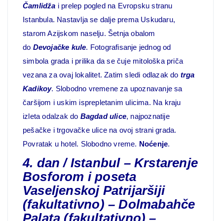
Čamlidža
i prelep pogled na Evropsku stranu
Istanbula. Nastavlja se dalje prema Uskudaru,
starom Azijskom naselju. Šetnja obalom
do
Devojačke kule
. Fotografisanje jednog od
simbola grada i prilika da se čuje mitološka priča
vezana za ovaj lokalitet. Zatim sledi odlazak do
trga
Kadikoy
. Slobodno vremene za upoznavanje sa
čaršijom i uskim isprepletanim ulicima. Na kraju
izleta odalzak do
Bagdad ulice
, najpoznatije
pešačke i trgovačke ulice na ovoj strani grada.
Povratak u hotel. Slobodno vreme.
Noćenje
.
4. dan / Istanbul – Krstarenje
Bosforom i poseta
Vaseljenskoj Patrijaršiji
(fakultativno) – Dolmabahče
Palata (fakultativno) –