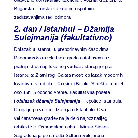
Bugarsku i Tursku sa kraćim usputnim
zadržavanjima radi odmora.
2. dan / Istanbul – Džamija
Sulejmanija (fakultativno)
Dolazak u Istanbul u prepodnevnim časovima.
Panoramsko razgledanje grada autobusom uz
pratnju stručnog lokalnog vodiča / starog jezgra
Istanbula: Zlatni rog, Galata most, obilazak modernih
kvartova Istanbula – Taksim i Bejolu. Smeštaj u hotel
oko 15h. Slobodno vreme. Fakultativna poseta
i
obilazak džamije Sulejmanija
– lepotice Istanbula.
Druga je po veličini džamija u Istanbulu. Ova
veličanstvena građevina je delo najpoznatijeg
arhitekte iz Osmanskog doba – Mimar Sinana.
Sagrađena je po naredbi Sultana Sulejmana