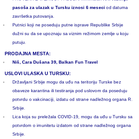
pasoša za ulazak u Tursku iznosi 6 meseci
od datuma
završetka putovanja.
Putnici koji ne poseduju putne isprave Republike Srbije
dužni su da se upoznaju sa viznim režimom zemlje u koju
putuju.
PRODAJNA MESTA:
Niš, Cara Dušana 39, Balkan Fun Travel
USLOVI ULASKA U TURSKU:
Državljani Srbije mogu da uđu na teritoriju Turske bez
obaveze karantina ili testiranja pod uslovom da poseduju
potvrdu o vakcinaciji, izdatu od strane nadležnog organa R.
Srbije.
Lica koja su preležala COVID-19, mogu da uđu u Tursku sa
potvrdom o imunitetu izdatom od strane nadležnog organa
Srbije.