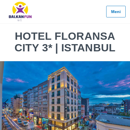
Balkan
Fun
Meni
Travel
LETO
HOTEL FLORANSA
2026
CITY 3* | ISTANBUL
EVROPSKI
GRADOVI
EGZOTIČNE
DESTINACIJE
KONTAKTIRAJTE
&
INFO
Previous
Next