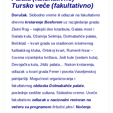
Tursko veče (fakultativno)
Doručak
. Slobodno vreme ili odlazak na fakultativno
dnevno
krstarenje Bosforom
uz razgledanje grada:
Zlatni Rog – najlepši deo Istanbula, Galata most i
Galata kula, Džamija Selimija, Dolmabahče palata,
Bešiktaš – kvart grada sa stadionom istoimenog
fudbalskog kluba, Ortokoj kvart, Rumenli hisar –
čuvena vizantijska tvrđava, Jedi kule (sedam kula),
Devojačka kula, Jildiz palata… Nakon krstarenja,
odlazak u kvart grada Fener i poseta Vaseljenskoj
patrijaršiji. Mogućnost organizovanja i
fakultatvnog
obilaska Dolmabahče palate
,
poslednje sedište sultana. Slobodno vreme. Uveče
fakultativno
odlazak u nacionalni restoran na
večeru sa programom
/trbušni ples/
.
Noćenje
.