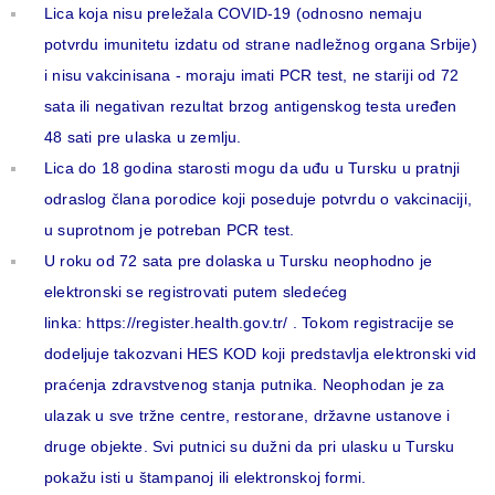
Lica koja nisu preležala COVID-19 (odnosno nemaju
potvrdu imunitetu izdatu od strane nadležnog organa Srbije)
i nisu vakcinisana - moraju imati PCR test, ne stariji od 72
sata ili negativan rezultat brzog antigenskog testa uređen
48 sati pre ulaska u zemlju.
Lica do 18 godina starosti mogu da uđu u Tursku u pratnji
odraslog člana porodice koji poseduje potvrdu o vakcinaciji,
u suprotnom je potreban PCR test.
U roku od 72 sata pre dolaska u Tursku neophodno je
elektronski se registrovati putem sledećeg
linka:
https://register.health.gov.tr/
. Tokom registracije se
dodeljuje takozvani HES KOD koji predstavlja elektronski vid
praćenja zdravstvenog stanja putnika. Neophodan je za
ulazak u sve tržne centre, restorane, državne ustanove i
druge objekte. Svi putnici su dužni da pri ulasku u Tursku
pokažu isti u štampanoj ili elektronskoj formi.