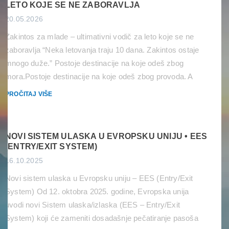
LETO KOJE SE NE ZABORAVLJA
20.05.2026
Zakintos za mlade – ultimativni vodič za leto koje se ne
zaboravlja “Neka letovanja traju 10 dana. Zakintos ostaje
mnogo duže.” Postoje destinacije na koje odeš zbog
mora.Postoje destinacije na koje odeš zbog provoda. A
onda postoji Zakintos — ostrvo na kom se tirkizna voda,
PROČITAJ VIŠE
nestvarne plaže, boat party žurke i atmosfera koja traje do
[…]
NOVI SISTEM ULASKA U EVROPSKU UNIJU • EES
(ENTRY/EXIT SYSTEM)
16.10.2025
Novi sistem ulaska u Evropsku uniju – EES (Entry/Exit
System) Od 12. oktobra 2025. godine, Evropska unija
uvodi novi Sistem ulaska/izlaska (EES – Entry/Exit
System) koji će zameniti dosadašnje pečatiranje pasoša