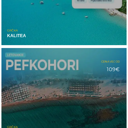
GRČKA
KALITEA
CENA VEĆ OD
109€
GRČKA