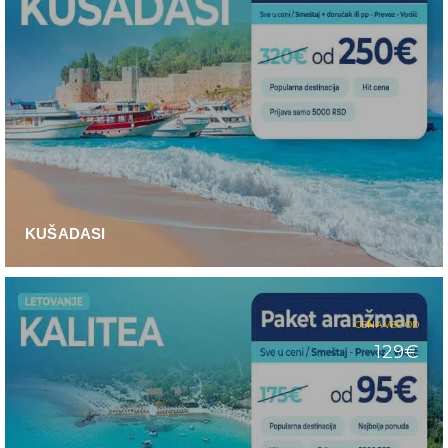
KUŠADASI
CENA VEĆ OD
129€