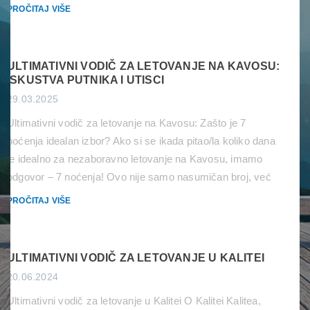
digitalnim evidentiranjem svih ulazaka i izlazaka iz
PROČITAJ VIŠE
šengenskog prostora. Šta je EES? EES je automatski IT
sistem koji će beležiti kada državljani zemalja van […]
ULTIMATIVNI VODIČ ZA LETOVANJE NA KAVOSU:
ISKUSTVA PUTNIKA I UTISCI
29.03.2025
Ultimativni vodič za letovanje na Kavosu: Zašto je 7
noćenja idealan izbor? Ako si se ikada pitao/la koliko dana
je idealno za nezaboravno letovanje na Kavosu, imamo
odgovor – 7 noćenja! Ovo nije samo nasumičan broj, već
rezultat više od 15 godina iskustva u organizovanju
PROČITAJ VIŠE
letovanja na ovom ludom ostrvu. Evo zašto je upravo 8 […]
ULTIMATIVNI VODIČ ZA LETOVANJE U KALITEI
20.06.2024
Ultimativni vodič za letovanje u Kalitei O Kalitei Kalitea,