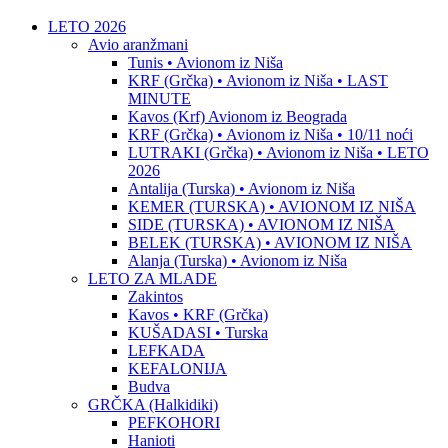
LETO 2026
Avio aranžmani
Tunis • Avionom iz Niša
KRF (Grčka) • Avionom iz Niša • LAST
MINUTE
Kavos (Krf) Avionom iz Beograda
KRF (Grčka) • Avionom iz Niša • 10/11 noći
LUTRAKI (Grčka) • Avionom iz Niša • LETO
2026
Antalija (Turska) • Avionom iz Niša
KEMER (TURSKA) • AVIONOM IZ NIŠA
SIDE (TURSKA) • AVIONOM IZ NIŠA
BELEK (TURSKA) • AVIONOM IZ NIŠA
Alanja (Turska) • Avionom iz Niša
LETO ZA MLADE
Zakintos
Kavos • KRF (Grčka)
KUŠADASI • Turska
LEFKADA
KEFALONIJA
Budva
GRČKA (Halkidiki)
PEFKOHORI
Hanioti