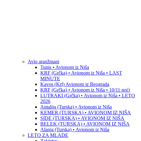
Avio aranžmani
Tunis • Avionom iz Niša
KRF (Grčka) • Avionom iz Niša • LAST
MINUTE
Kavos (Krf) Avionom iz Beograda
KRF (Grčka) • Avionom iz Niša • 10/11 noći
LUTRAKI (Grčka) • Avionom iz Niša • LETO
2026
Antalija (Turska) • Avionom iz Niša
KEMER (TURSKA) • AVIONOM IZ NIŠA
SIDE (TURSKA) • AVIONOM IZ NIŠA
BELEK (TURSKA) • AVIONOM IZ NIŠA
Alanja (Turska) • Avionom iz Niša
LETO ZA MLADE
Zakintos