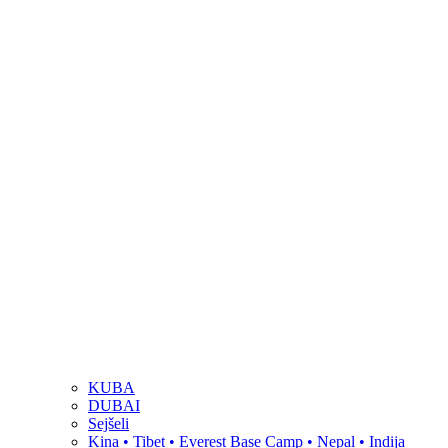
KUBA
DUBAI
Sejšeli
Kina • Tibet • Everest Base Camp • Nepal • Indija