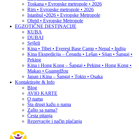
Toskana • Evropske metropole • 2026
Rim • Evropske metropole • 2026
Istanbul •2026 • Evropske Metropole
Ohrid • Evropske Metropole
EGZOTIČNE DESTINACIJE
KUBA
DUBAI
Sejšeli
Kina • Tibet • Everest Base Camp • Nepal • Indija
Kina Ekspedicija – Čengdu • Lešan • Sijan • Šangaj •
Peking
Kina i Hong Kong – Šangaj • Peking • Hong Kong •
Makao • Guangdžou
Japan i Kina – Šangaj • Tokio • Osaka
Kontaktirajte & Info
Blog
AVIO KARTE
O nama
Šta drugi kažu o nama
Zašto sa nama?
Česta pitanja
Rezervacije i način plaćanja