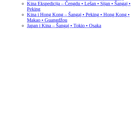
Kina Ekspedicija – Čengdu • Lešan • Sijan • Šangaj •
Peking
Kina i Hong Kong – Šangaj • Peking • Hong Kong •
Makao • Guangdžou
Japan i Kina – Šangaj • Tokio • Osaka