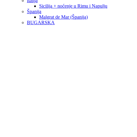
Italija
Sicilija + noćenje u Rimu i Napulju
Španija
Malgrat de Mar (Španija)
BUGARSKA