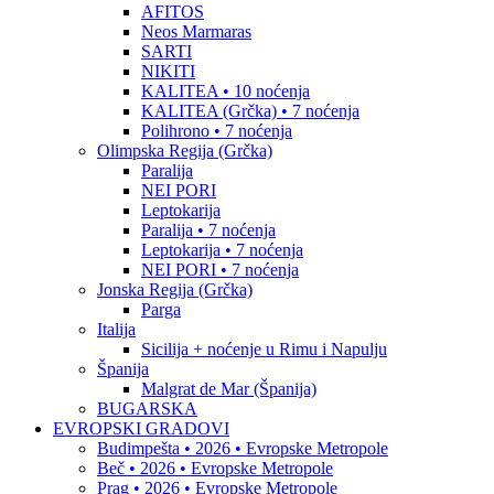
AFITOS
Neos Marmaras
SARTI
NIKITI
KALITEA • 10 noćenja
KALITEA (Grčka) • 7 noćenja
Polihrono • 7 noćenja
Olimpska Regija (Grčka)
Paralija
NEI PORI
Leptokarija
Paralija • 7 noćenja
Leptokarija • 7 noćenja
NEI PORI • 7 noćenja
Jonska Regija (Grčka)
Parga
Italija
Sicilija + noćenje u Rimu i Napulju
Španija
Malgrat de Mar (Španija)
BUGARSKA
EVROPSKI GRADOVI
Budimpešta • 2026 • Evropske Metropole
Beč • 2026 • Evropske Metropole
Prag • 2026 • Evropske Metropole