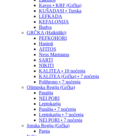
Kavos • KRF (Grčka)
KUŠADASI • Turska
LEFKADA
KEFALONIJA
Budva
GRČKA (Halkidiki)
PEFKOHORI
Hanioti
AFITOS
Neos Marmaras
SARTI
NIKITI
KALITEA • 10 noćenja
KALITEA (Grčka) • 7 noćenja
Polihrono • 7 noćenja
Olimpska Regija (Grčka)
Paralija
NEI PORI
Leptokarija
Paralija • 7 noćenja
Leptokarija • 7 noćenja
NEI PORI • 7 noćenja
Jonska Regija (Grčka)
Parga