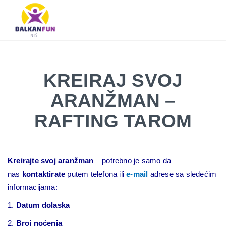
Balkan
Fun
Travel
LETO
LETO 2026
EVROPSKI GRADOVI
EGZOTIČNE DESTINACIJE
KONTAKTIRAJTE & INFO
2026
TRAŽI
KREIRAJ SVOJ
EVROPSKI
GRADOVI
ARANŽMAN –
EGZOTIČNE
RAFTING TAROM
DESTINACIJE
KONTAKTIRAJTE
&
Kreirajte svoj aranžman
– potrebno je samo da
INFO
nas
kontaktirate
putem telefona ili
e-mail
adrese sa sledećim
informacijama:
1.
Datum dolaska
2.
Broj noćenja