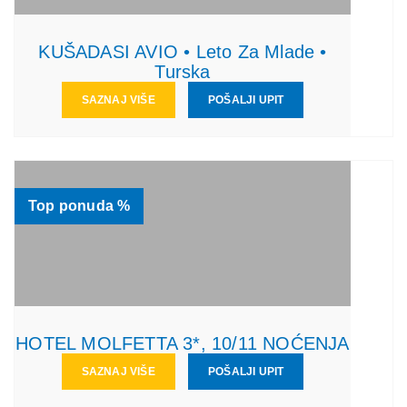
KUŠADASI AVIO • Leto Za Mlade •
Turska
SAZNAJ VIŠE
POŠALJI UPIT
Top ponuda %
HOTEL MOLFETTA 3*, 10/11 NOĆENJA
SAZNAJ VIŠE
POŠALJI UPIT