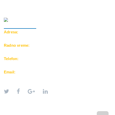
Adresa:
Cara Dušana 39, 18000 Niš
Radno vreme:
Pon-Pet: 10-20h | Subota: 10-15h
Telefon:
069/500-25-24
Email:
office@balkanfuntravel.rs