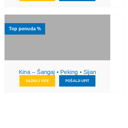
Top ponuda %
Kina – Šangaj • Peking • Sijan
SAZNAJ VIŠE
POŠALJI UPIT