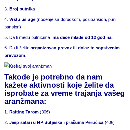
3.
Broj putnika
4.
Vrstu usluge
(noćenje sa doručkom, polupansion, pun
pansion)
5. Da li među putnicima
ima dece mlađe od 12 godina.
6. Da li želite
organizovan prevoz ili dolazite sopstvenim
prevozom
.
Takođe je potrebno da nam
kažete
aktivnosti koje želite da
isprobate
za vreme trajanja vašeg
aranžmana:
1.
Rafting Tarom
(30€)
2.
Jeep safari u NP Sutjeska i prašuma Perućica
(40€)