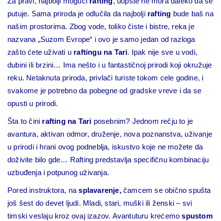
Za pravi, najbolji mogući
rafting
, uopšte ne mora daleko da se
putuje. Sama priroda je odlučila da najbolji
rafting
bude baš na
našim prostorima. Zbog vode, toliko čiste i bistre, reka je
nazvana „Suzom Evrope“ i ovo je samo jedan od razloga
zašto ćete uživati u
raftingu na Tari
. Ipak nije sve u vodi,
dubini ili brzini… Ima nešto i u fantastičnoj prirodi koji okružuje
reku. Netaknuta priroda, privlači turiste tokom cele godine, i
svakome je potrebno da pobegne od gradske vreve i da se
opusti u prirodi.
Šta to čini
rafting na Tari
posebnim? Jednom rečju to je
avantura, aktivan odmor, druženje, nova poznanstva, uživanje
u prirodi i hrani ovog podneblja, iskustvo koje ne možete da
doživite bilo gde… Rafting predstavlja specifičnu kombinaciju
uzbuđenja i potpunog uživanja.
Pored instruktora, na
splavarenje,
čamcem se obično spušta
još šest do devet ljudi. Mladi, stari, muški ili ženski – svi
timski veslaju kroz ovaj izazov. Avantuturu krećemo
spustom