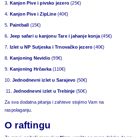
3.
Kanjon Pive i pivsko jezero
(25€)
4.
Kanjon Pive i ZipLine
(40€)
5.
Paintball
(15€)
6.
Jeep safari u kanjonu Tare i jahanje konja
(45€)
7.
Izlet u NP Sutjeska i Trnovačko jezero
(40€)
8.
Kanjoning Nevidio
(99€)
9.
Kanjoning Hrčavka
(110€)
10.
Jednodnevni izlet u Sarajevo
(50€)
11.
Jednodnevni izlet u Trebinje
(50€)
Za sva dodatna pitanja i zahteve stojimo Vam na
raspolaganju.
O raftingu