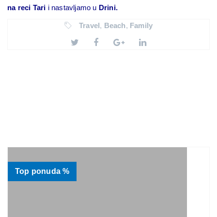
na reci Tari
i nastavljamo u
Drini.
Travel
,
Beach
,
Family
Top ponuda %