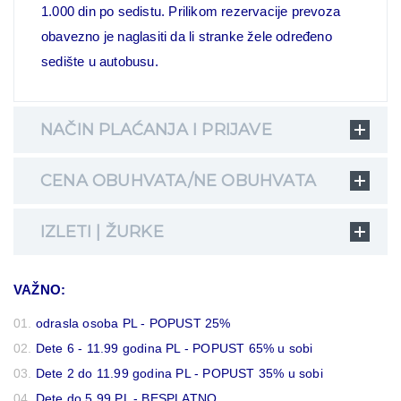
1.000 din po sedistu. Prilikom rezervacije
prevoza
obavezno je naglasiti da li stranke žele određeno
sedište u autobusu.
NAČIN PLAĆANJA I PRIJAVE
CENA OBUHVATA/NE OBUHVATA
IZLETI | ŽURKE
VAŽNO:
odrasla osoba PL - POPUST 25%
Dete 6 - 11.99 godina PL - POPUST 65% u sobi
Dete 2 do 11.99 godina PL - POPUST 35% u sobi
Dete do 5.99 PL - BESPLATNO