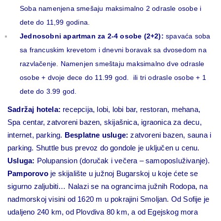
Soba namenjena smešaju maksimalno 2 odrasle osobe i
dete do 11,99 godina.
Jednosobni apartman za 2-4 osobe (2+2):
spavaća soba
sa francuskim krevetom i dnevni boravak sa dvosedom na
razvlačenje. Namenjen smeštaju maksimalno dve odrasle
osobe + dvoje dece do 11.99 god. ili tri odrasle osobe + 1
dete do 3.99 god.
Sadržaj hotela:
recepcija, lobi, lobi bar, restoran, mehana,
Spa centar, zatvoreni bazen, skijašnica, igraonica za decu,
internet, parking.
Besplatne usluge:
zatvoreni bazen, sauna i
parking. Shuttle bus prevoz do gondole je uključen u cenu.
Usluga:
Polupansion (doručak i večera – samoposluživanje).
Pamporovo
je skijalište u južnoj Bugarskoj u koje ćete se
sigurno zaljubiti… Nalazi se na ograncima južnih Rodopa, na
nadmorskoj visini od 1620 m u pokrajini Smoljan. Od Sofije je
udaljeno 240 km, od Plovdiva 80 km, a od Egejskog mora