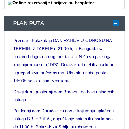
Online rezervacije i prijave su besplatne
PLAN PUTA
Prvi dan: Polazak je DAN RANIJE U ODNOSU NA
TERMIN IZ TABELE u 21:00 h, iz Beograda sa
unapred dogovorenog mesta, a iz Niša sa parkinga
kod
hipermarketa “DIS”. Dolazak u hotel ili apartman
u prepodnevnim časovima. Ulazak u sobe posle
14:00h po lokalnom vremenu.
Drugi dan - poslednji dan: Boravak na bazi uplaćenih
usluga.
Poslednji dan: Doručak za goste koji imaju uplaćenu
uslugu BB, HB ili AI, napuštanje hotela ili apartmana
do 11:00 h. Polazak za Srbiju autobusom u