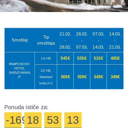
21.02.
28.02.
07.03.
14.03.
Tip
Smeštaj
-
-
-
-
smeštaja
28.02.
07.03.
14.03.
21.03.
545€
535€
515€
485€
1/1 HB
PAMPOROVO:
HOTEL
1/2 HB,
SHENZHANKA
369€
359€
349€
349€
3*
Standard
soba 2+1
Ponuda ističe za:
-1693
18
53
13