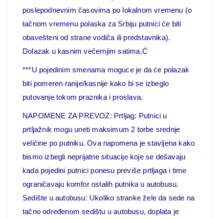
poslepodnevnim časovima po lokalnom vremenu (o
tačnom vremenu polaska za Srbiju putnici će biti
obavešteni od strane vodiča ili predstavnika).
Dolazak u kasnim večernjim satima.Ć
***U pojedinim smenama moguce je da će polazak
biti pomeren ranije/kasnije kako bi se izbeglo
putovanje tokom praznika i proslava.
NAPOMENE ZA PREVOZ:
Prtljag: Putnici u
prtljažnik mogu uneti maksimum 2 torbe srednje
veličine po putniku. Ova napomena je stavljena kako
bismo izbegli neprijatne
situacije koje se dešavaju
kada pojedini putnici ponesu previše prtljaga i time
ograničavaju komfor ostalih putnika u autobusu.
Sedište u autobusu: Ukoliko stranke žele da sede na
tačno određenom sedištu u autobusu, doplata je