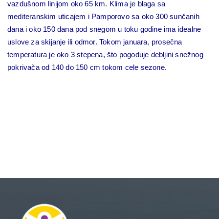
vazdušnom linijom oko 65 km. Klima je blaga sa
mediteranskim uticajem i Pamporovo sa oko 300 sunčanih
dana i oko 150 dana pod snegom u toku godine ima idealne
uslove za skijanje ili odmor. Tokom januara, prosečna
temperatura je oko 3 stepena, što pogoduje debljini snežnog
pokrivača od 140 do 150 cm tokom cele sezone.