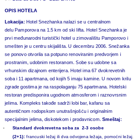
OPIS HOTELA
Lokacija:
Hotel Snezhanka nalazi se u centralnom
delu
Pamporova
na 1.5 km od ski lifta. Hotel Snezhanka je
prvi međunarodni turistički hotel u zimovalištu Pamporovo i
smešten je u centru skijališta. U decembru 2006. Snežanka
se ponovo otvorila sa potpuno renoviranim predvorjem i
prostranim, udobnim restoranom. Sobe su udobne sa
vrhunskim dizajnom enterijera.
Hotel ima 67 dvokrevetnih
soba i 11 apartmana, od kojih 5 imaju kamine. U novom krilu
zgrade gostima je na raspolaganju 75 apartmana.
Hotelski
restoran predisponira ugodnom atmosferom i raznovrsnim
jelima. Kompleks takođe sadrži lobi bar, kafanu sa
autentičnom rodopskom unutrašnjošću i originalnim
specijalnim jelima, diskotekom i prodavnicom.
Smeštaj:
Standard dvokrevetna soba za 2-3 osobe
(2+1):
francuski ležaj ili dva odvojena ležaja, pomoćni ležaj.