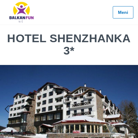
Balkan
Fun
Meni
Travel
LETO
HOTEL SHENZHANKA
2026
3*
EVROPSKI
GRADOVI
EGZOTIČNE
DESTINACIJE
KONTAKTIRAJTE
&
INFO
Previous
Next