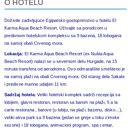
O HOTELU
Doživite zadivljujuće Egipatsko gostoprimstvo u hotelu El
Karma Aqua Beach Resort. Uživajte sa porodicom u
predivnom hotelskom kompleksu sa 9 bazena, 18 tobogana
na samoj obali Crvenog mora.
Lokacija:
El Karma Aqua Beach Resort (ex Nubia Aqua
Beach Resort) nalazi se u severnom delu Hurgade, na 15
minuta transfera od aerodroma. Ovo odmaralište smešteno je
na samoj plaži na obali Crvenog mora. Od starog dela Sakale
i predivne marine udaljen 11 km.
Sadržaj hotela:
Veliki hotelski komplek sadrži recepcija sa
lobijem, glavni restoran, restoran sa barom na plaži, 5 a la
carte restorana , barove (u lobiju, na plaži, bazenu, disko…),
veliki akva park sa 9 bazena (jedan se greje u toku zimske
sezone) i 18 tobogana, animacioni program, spa centar,