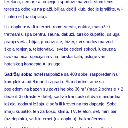
teretana, centar za ronjenje i sportove na vodi, stoni tenis,
teren za odbojku na plaži, bilijar, dečiji klub, dečije igralište, wi-
fi internet (uz doplatu).
Uz doplatu: wi-fi internet, room servis, doktor, masaže i
tretmani u spa centru, sauna, đakuzi, tursko kupatilo, usluga
pranja veša, bilijar, prodavnice, frizer, svi sportovi na vodi,
škola ronjenja, telefon/fax, sveže ceđeni sokovi, luksuzna
uvozna pića, specijalna vina, turska kafa, usluge van
hotelskog koncepta AI usluge.
Sadržaj soba:
hotel raspolaže sa 403 sobe, raspoređenih u
kompleksu od 9 manjih zgrada. Standardne sobe sa
pogledom na bazen su površine oko 36 m² (max 2 odrasle + 2
dece ili 3 odrasle + dete), sadrže francuski ili dva standardna
ležaja, dodatni ležaja je sofa ili krevet na rasklapanje. Sobe
imaju kupatilo, fen za kosu, klimu, TV, telefon, sef, mini bar
(uz doplatu), wi-fi internet (uz doplatu), balkon/terasu.