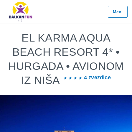
Balkan
Fun
Meni
Travel
LETO
2026
EL KARMA AQUA
EVROPSKI
BEACH RESORT 4* •
GRADOVI
HURGADA • AVIONOM
EGZOTIČNE
DESTINACIJE
IZ NIŠA
4 zvezdice
KONTAKTIRAJTE
&
INFO