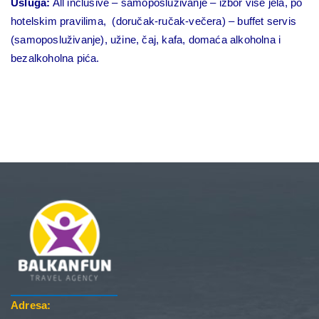
Usluga:
All inclusive – samoposluživanje – izbor više jela, po
hotelskim pravilima, (doručak-ručak-večera) – buffet servis
(samoposluživanje), užine, čaj, kafa, domaća alkoholna i
bezalkoholna pića.
Adresa: