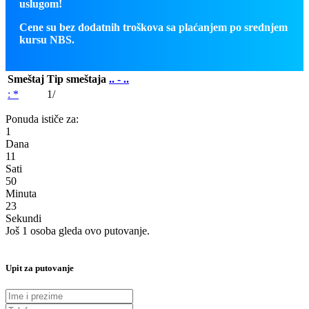
uslugom!
Cene su bez dodatnih troškova sa plaćanjem po srednjem
kursu NBS.
Smeštaj
Tip smeštaja
.. - ..
: *
1/
Ponuda ističe za:
1
Dana
11
Sati
50
Minuta
22
Sekundi
Još 1 osoba gleda ovo putovanje.
Upit za putovanje