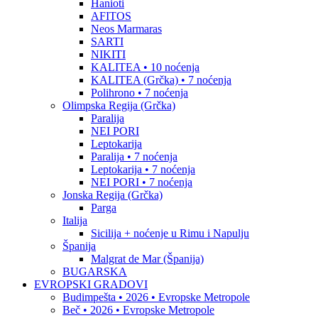
Hanioti
AFITOS
Neos Marmaras
SARTI
NIKITI
KALITEA • 10 noćenja
KALITEA (Grčka) • 7 noćenja
Polihrono • 7 noćenja
Olimpska Regija (Grčka)
Paralija
NEI PORI
Leptokarija
Paralija • 7 noćenja
Leptokarija • 7 noćenja
NEI PORI • 7 noćenja
Jonska Regija (Grčka)
Parga
Italija
Sicilija + noćenje u Rimu i Napulju
Španija
Malgrat de Mar (Španija)
BUGARSKA
EVROPSKI GRADOVI
Budimpešta • 2026 • Evropske Metropole
Beč • 2026 • Evropske Metropole