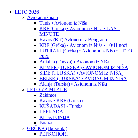
LETO 2026
Avio aranžmani
Tunis • Avionom iz Niša
KRF (Grčka) • Avionom iz Niša • LAST
MINUTE
Kavos (Krf) Avionom iz Beograda
KRF (Grčka) • Avionom iz Niša • 10/11 noći
LUTRAKI (Grčka) • Avionom iz Niša • LETO
2026
Antalija (Turska) • Avionom iz Niša
KEMER (TURSKA) • AVIONOM IZ NIŠA
SIDE (TURSKA) • AVIONOM IZ NIŠA
BELEK (TURSKA) • AVIONOM IZ NIŠA
Alanja (Turska) • Avionom iz Niša
LETO ZA MLADE
Zakintos
Kavos • KRF (Grčka)
KUŠADASI • Turska
LEFKADA
KEFALONIJA
Budva
GRČKA (Halkidiki)
PEFKOHORI