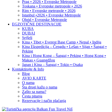
Prag • 2026 • Evropske Metropole
Toskana • Evropske metropole • 2026
Rim • Evropske metropole • 2026
Istanbul •2026 • Evropske Metropole
Ohrid • Evropske Metropole
EGZOTIČNE DESTINACIJE
KUBA
DUBAI
Sejšeli
Kina • Tibet • Everest Base Camp • Nepal • Indija
Kina Ekspedicija – Čengdu • Lešan • Sijan • Šangaj •
Peking
Kina i Hong Kong – Šangaj • Peking • Hong Kong •
Makao • Guangdžou
Japan i Kina – Šangaj • Tokio • Osaka
Kontaktirajte & Info
Blog
AVIO KARTE
O nama
Šta drugi kažu o nama
Zašto sa nama?
Česta pitanja
Rezervacije i način plaćanja