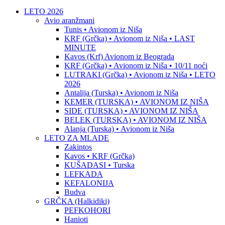
LETO 2026
Avio aranžmani
Tunis • Avionom iz Niša
KRF (Grčka) • Avionom iz Niša • LAST
MINUTE
Kavos (Krf) Avionom iz Beograda
KRF (Grčka) • Avionom iz Niša • 10/11 noći
LUTRAKI (Grčka) • Avionom iz Niša • LETO
2026
Antalija (Turska) • Avionom iz Niša
KEMER (TURSKA) • AVIONOM IZ NIŠA
SIDE (TURSKA) • AVIONOM IZ NIŠA
BELEK (TURSKA) • AVIONOM IZ NIŠA
Alanja (Turska) • Avionom iz Niša
LETO ZA MLADE
Zakintos
Kavos • KRF (Grčka)
KUŠADASI • Turska
LEFKADA
KEFALONIJA
Budva
GRČKA (Halkidiki)
PEFKOHORI
Hanioti