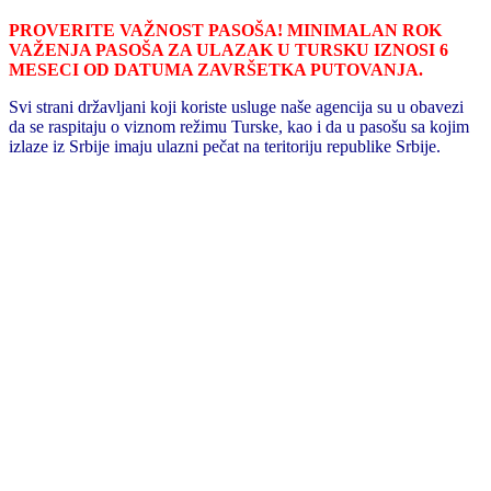
PROVERITE VAŽNOST PASOŠA! MINIMALAN ROK
VAŽENJA PASOŠA ZA ULAZAK U TURSKU IZNOSI 6
MESECI OD DATUMA ZAVRŠETKA PUTOVANJA.
Svi strani državljani koji koriste usluge naše agencija su u obavezi
da se raspitaju o viznom režimu Turske, kao i da u pasošu sa kojim
izlaze iz Srbije imaju ulazni pečat na teritoriju republike Srbije.