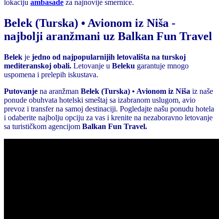
lokaciju
ambasade
za najnovije smernice.
Belek (Turska) • Avionom iz Niša
-
najbolji aranžmani uz Balkan Fun Travel
Belek
je
jedno od najpopularnijih letovališta na turskoj
mediteranskoj obali.
Letovanje u
Beleku
garantuje mnogo
uspomena i prelepih iskustava.
Putovanje
na aranžman
Belek (Turska) • Avionom iz Niša
iz naše
ponude obuhvata hotelski smeštaj sa izabranom uslugom, avio
prevoz i transfer na samoj destinaciji. Pogledajte našu ponudu hotela
i odaberite najbolju opciju za vas i krenite na nezaboravno letovanje
sa turističkom agencijom
Balkan Fun Travel.