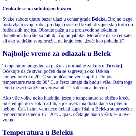
Cenkajte se na subotnjem bazaru
Svake subote ujutru bazar ulazi u centar grada
Beleka
. Brojne tezge
postavljaju svoju robu, prodajući sve, od lažnih dizajnerskih torbi do
fudbalskih majica. Obratite pažnju na proizvode sa lokalnim
dodatkom, kao što su ratluk i čaj od jabuke. Moraćete da se cenkate,
ali ako se držite svog oružja, na kraju ćete ,,izaći kao pobednik”.
Najbolje vreme za odlazak u Belek
Temperature pogodne za plažu su normalne za kurs u
Turskoj
.
Očekujte da će stvari početi da se zagrevaju oko Uskrsa -
temperature oko 20° C su uobičajene već u aprilu. Do jula
temperature rastu do 30° C, a često umeju da budu i više. Osim toga,
letnji meseci sadrže neverovatnih 12 sati sunca dnevno.
Ako više volite nešto hladnije, jesenje temperature se obično kreću
od srednjih do visokih 20-ih, a još uvek ima dosta dana sa plavim
nebom. Čak i zimi vam neće trebati kapa i šal, u Beleku su prosečne
temperature između 15 i 20°C. Ipak, očekujte malo više kiše u ovo
vreme.
Temperatura u Beleku