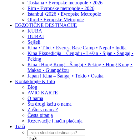
Toskana • Evropske metropole • 2026
Rim • Evropske metropole • 2026
Istanbul •2026 • Evropske Metropole
Ohrid • Evropske Metropole
EGZOTIČNE DESTINACIJE
KUBA
DUBAI
Sejšeli
Kina • Tibet • Everest Base Camp • Nepal • Indija
Kina Ekspedicija – Čengdu • Lešan • Sijan • Šangaj •
Peking
Kina i Hong Kong – Šangaj • Peking • Hong Kong •
Makao • Guangdžou
Japan i Kina – Šangaj • Tokio • Osaka
Kontaktirajte & Info
Blog
AVIO KARTE
O nama
Šta drugi kažu o nama
Zašto sa nama?
Česta pitanja
Rezervacije i način plaćanja
Traži
Traži