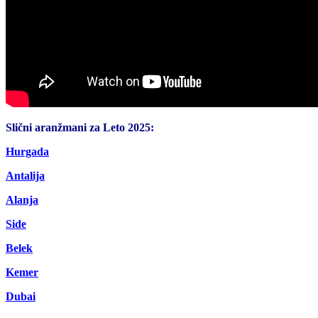
Slični aranžmani za Leto 2025:
Hurgada
Antalija
Alanja
Side
Belek
Kemer
Dubai