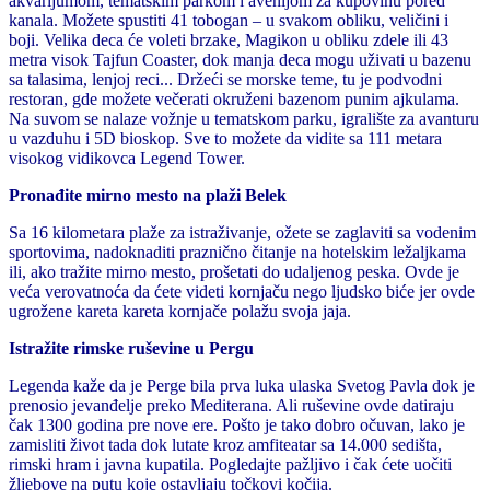
akvarijumom, tematskim parkom i avenijom za kupovinu pored
kanala. Možete spustiti 41 tobogan – u svakom obliku, veličini i
boji. Velika deca će voleti brzake, Magikon u obliku zdele ili 43
metra visok Tajfun Coaster, dok manja deca mogu uživati u bazenu
sa talasima, lenjoj reci... Držeći se morske teme, tu je podvodni
restoran, gde možete večerati okruženi bazenom punim ajkulama.
Na suvom se nalaze vožnje u tematskom parku, igralište za avanturu
u vazduhu i 5D bioskop. Sve to možete da vidite sa 111 metara
visokog vidikovca Legend Tower.
Pronađite mirno mesto na plaži Belek
Sa 16 kilometara plaže za istraživanje, ožete se zaglaviti sa vodenim
sportovima, nadoknaditi praznično čitanje na hotelskim ležaljkama
ili, ako tražite mirno mesto, prošetati do udaljenog peska. Ovde je
veća verovatnoća da ćete videti kornjaču nego ljudsko biće jer ovde
ugrožene kareta kareta kornjače polažu svoja jaja.
Istražite rimske ruševine u Pergu
Legenda kaže da je Perge bila prva luka ulaska Svetog Pavla dok je
prenosio jevanđelje preko Mediterana. Ali ruševine ovde datiraju
čak 1300 godina pre nove ere. Pošto je tako dobro očuvan, lako je
zamisliti život tada dok lutate kroz amfiteatar sa 14.000 sedišta,
rimski hram i javna kupatila. Pogledajte pažljivo i čak ćete uočiti
žljebove na putu koje ostavljaju točkovi kočija.