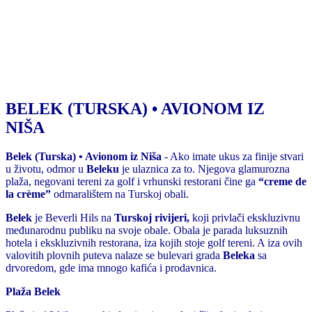
BELEK (TURSKA) • AVIONOM IZ
NIŠA
Belek (Turska)
• Avionom iz Niša
- Ako imate ukus za finije stvari
u životu, odmor u
Beleku
je ulaznica za to. Njegova glamurozna
plaža, negovani tereni za golf i vrhunski restorani čine ga
“creme de
la crème”
odmaralištem na Turskoj obali.
Belek
je Beverli Hils na
Turskoj
rivijeri,
koji privlači ekskluzivnu
međunarodnu publiku na svoje obale. Obala je parada luksuznih
hotela i ekskluzivnih restorana, iza kojih stoje golf tereni. A iza ovih
valovitih plovnih puteva nalaze se bulevari grada
Beleka
sa
drvoredom, gde ima mnogo kafića i prodavnica.
Plaža Belek