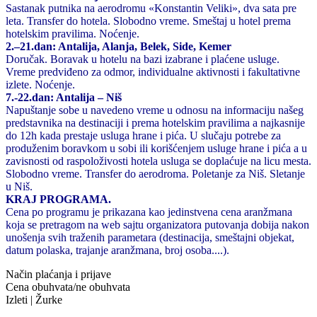
Sastanak putnika na aerodromu «Konstantin Veliki», dva sata pre
leta. Transfer do hotela. Slobodno vreme. Smeštaj u hotel prema
hotelskim pravilima. Noćenje.
2.–21.dan: Antalija, Alanja, Belek, Side, Kemer
Doručak. Boravak u hotelu na bazi izabrane i plaćene usluge.
Vreme predviđeno za odmor, individualne aktivnosti i fakultativne
izlete. Noćenje.
7.-22.dan: Antalija – Niš
Napuštanje sobe u navedeno vreme u odnosu na informaciju našeg
predstavnika na destinaciji i prema hotelskim pravilima a najkasnije
do 12h kada prestaje usluga hrane i pića. U slučaju potrebe za
produženim boravkom u sobi ili korišćenjem usluge hrane i pića a u
zavisnosti od raspoloživosti hotela usluga se doplaćuje na licu mesta.
Slobodno vreme. Transfer do aerodroma. Poletanje za Niš. Sletanje
u Niš.
KRAJ PROGRAMA.
Cena po programu je prikazana kao jedinstvena cena aranžmana
koja se pretragom na web sajtu organizatora putovanja dobija nakon
unošenja svih traženih parametara (destinacija, smeštajni objekat,
datum polaska, trajanje aranžmana, broj osoba....).
Način plaćanja i prijave
Cena obuhvata/ne obuhvata
Izleti | Žurke