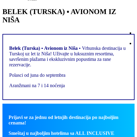
BELEK (TURSKA) • AVIONOM IZ
NIŠA
Belek (Turska) • Avionom iz Niša
• Vrhunska destinacija u
Turskoj uz let iz Niša! Uživajte u luksuznim resortima,
savršenim plažama i ekskluzivnim popustima za rane
rezervacije.
Polasci od juna do septembra
Aranžmani na 7 i 14 noćenja
Prijavi se za jednu od letnjih destinacija po najboljim
cenama!
Smeštaj u najboljim hotelima sa ALL INCLUSIVE