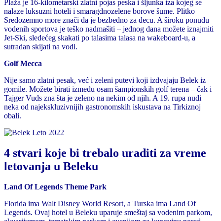
Plaža je 16-kilometarski zlatni pojas peska i šljunka iza kojeg se
nalaze luksuzni hoteli i smaragdnozelene borove šume. Plitko
Sredozemno more znači da je bezbedno za decu. A široku ponudu
vodenih sportova je teško nadmašiti – jednog dana možete iznajmiti
Jet-Ski, sledećeg skakati po talasima talasa na wakeboard-u, a
sutradan skijati na vodi.
Golf Mecca
Nije samo zlatni pesak, već i zeleni putevi koji izdvajaju Belek iz
gomile. Možete birati između osam šampionskih golf terena – čak i
Tajger Vuds zna šta je zeleno na nekim od njih. A 19. rupa nudi
neka od najekskluzivnijih gastronomskih iskustava na Tirkiznoj
obali.
4 stvari koje bi trebalo uraditi za vreme
letovanja u Beleku
Land Of Legends Theme Park
Florida ima Walt Disney World Resort, a Turska ima Land Of
Legends. Ovaj hotel u Beleku uparuje smeštaj sa vodenim parkom,