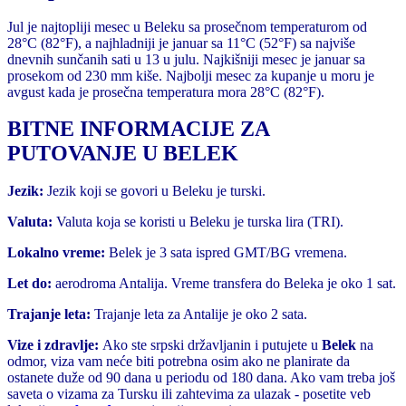
Jul je najtopliji mesec u Beleku sa prosečnom temperaturom od
28°C (82°F), a najhladniji je januar sa 11°C (52°F) sa najviše
dnevnih sunčanih sati u 13 u julu. Najkišniji mesec je januar sa
prosekom od 230 mm kiše. Najbolji mesec za kupanje u moru je
avgust kada je prosečna temperatura mora 28°C (82°F).
BITNE INFORMACIJE ZA
PUTOVANJE U BELEK
Jezik:
Jezik koji se govori u Beleku je turski.
Valuta:
Valuta koja se koristi u Beleku je turska lira (TRI).
Lokalno vreme:
Belek je 3 sata ispred GMT/BG vremena.
Let do:
aerodroma Antalija. Vreme transfera do Beleka je oko 1 sat.
Trajanje leta:
Trajanje leta za Antalije je oko 2 sata.
Vize i zdravlje:
Ako ste srpski državljanin i putujete u
Belek
na
odmor, viza vam neće biti potrebna osim ako ne planirate da
ostanete duže od 90 dana u periodu od 180 dana. Ako vam treba još
saveta o vizama za Tursku ili zahtevima za ulazak - posetite veb