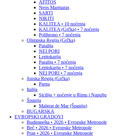
AFITOS
Neos Marmaras
SARTI
NIKITI
KALITEA • 10 noćenja
KALITEA (Grčka) • 7 noćenja
Polihrono • 7 noćenja
Olimpska Regija (Grčka)
Paralija
NEI PORI
Leptokarija
Paralija • 7 noćenja
Leptokarija • 7 noćenja
NEI PORI • 7 noćenja
Jonska Regija (Grčka)
Parga
Italija
Sicilija + noćenje u Rimu i Napulju
Španija
Malgrat de Mar (Španija)
BUGARSKA
EVROPSKI GRADOVI
Budimpešta • 2026 • Evropske Metropole
Beč • 2026 • Evropske Metropole
Prag • 2026 • Evropske Metropole