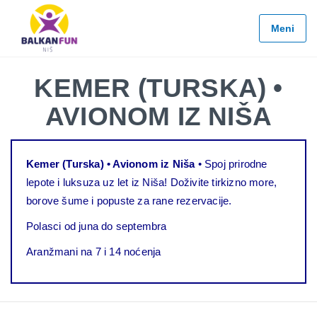
Balkan
Fun
Meni
Travel
LETO
KEMER (TURSKA) •
2026
AVIONOM IZ NIŠA
EVROPSKI
GRADOVI
EGZOTIČNE
Kemer (Turska) • Avionom iz Niša
• Spoj prirodne
DESTINACIJE
lepote i luksuza uz let iz Niša! Doživite tirkizno more,
KONTAKTIRAJTE
borove šume i popuste za rane rezervacije.
&
Polasci od juna do septembra
INFO
Aranžmani na 7 i 14 noćenja