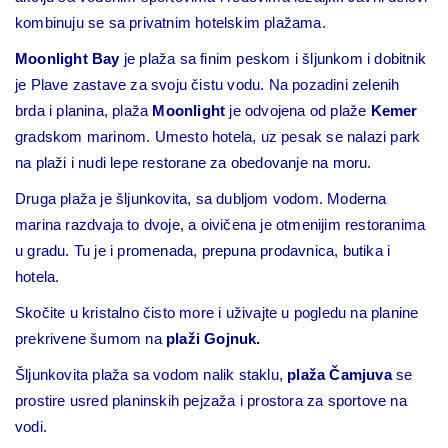
kombinuju se sa privatnim hotelskim plažama.
Moonlight Bay
je plaža sa finim peskom i šljunkom i dobitnik
je Plave zastave za svoju čistu vodu. Na pozadini zelenih
brda i planina, plaža
Moonlight
je odvojena od plaže
Kemer
gradskom marinom. Umesto hotela, uz pesak se nalazi park
na plaži i nudi lepe restorane za obedovanje na moru.
Druga plaža je šljunkovita, sa dubljom vodom. Moderna
marina razdvaja to dvoje, a oivičena je otmenijim restoranima
u gradu. Tu je i promenada, prepuna prodavnica, butika i
hotela.
Skočite u kristalno čisto more i uživajte u pogledu na planine
prekrivene šumom na
plaži Gojnuk.
Šljunkovita plaža sa vodom nalik staklu,
plaža Čamjuva
se
prostire usred planinskih pejzaža i prostora za sportove na
vodi.