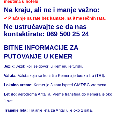
mestima u hotelu
Na kraju, ali ne i manje važno:
✔ Plaćanje na rate bez kamate, na 9 mesečnih rata.
Ne ustručavajte se da nas
kontaktirate: 069 500 25 24
BITNE INFORMACIJE ZA
PUTOVANJE U KEMER
Jezik:
Jezik koji se govori u Kemeru je turski.
Valuta:
Valuta koja se koristi u Kemeru je turska lira (TRI).
Lokalno vreme:
Kemer je 3 sata ispred GMT/BG vremena.
Let do:
aerodroma Antalija. Vreme transfera do Kemera je oko
1 sat.
Trajanje leta:
Trajanje leta za Antaliju je oko 2 sata.