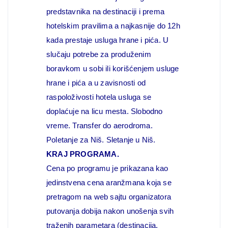
predstavnika na destinaciji i prema
hotelskim pravilima a najkasnije do 12h
kada prestaje usluga hrane i pića. U
slučaju potrebe za produženim
boravkom u sobi ili korišćenjem usluge
hrane i pića a u zavisnosti od
raspoloživosti hotela usluga se
doplaćuje na licu mesta. Slobodno
vreme. Transfer do aerodroma.
Poletanje za Niš. Sletanje u Niš.
KRAJ PROGRAMA.
Cena po programu je prikazana kao
jedinstvena cena aranžmana koja se
pretragom na web sajtu organizatora
putovanja dobija nakon unošenja svih
traženih parametara (destinacija,