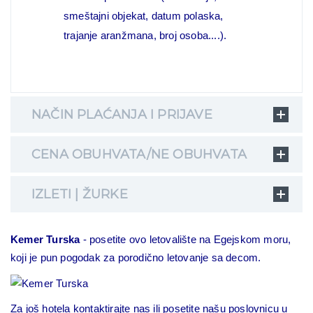
smeštajni objekat, datum polaska,
trajanje aranžmana, broj osoba....).
NAČIN PLAĆANJA I PRIJAVE
CENA OBUHVATA/NE OBUHVATA
IZLETI | ŽURKE
Kemer Turska
- posetite ovo letovalište na Egejskom moru,
koji je pun pogodak za porodično letovanje sa decom.
Za još hotela kontaktirajte nas ili posetite našu poslovnicu u