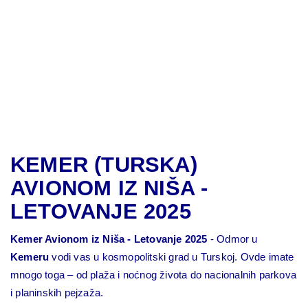
KEMER (TURSKA)
AVIONOM IZ NIŠA -
LETOVANJE 2025
Kemer Avionom iz Niša - Letovanje 2025
- Odmor u
Kemeru
vodi vas u kosmopolitski grad u Turskoj. Ovde imate
mnogo toga – od plaža i noćnog života do nacionalnih parkova
i planinskih pejzaža.