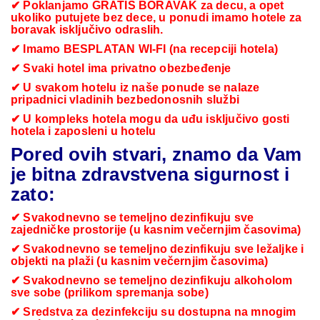
✔ Poklanjamo GRATIS BORAVAK za decu, a opet
ukoliko putujete bez dece, u ponudi imamo hotele za
boravak isključivo odraslih.
✔ Imamo BESPLATAN WI-FI (na recepciji hotela)
✔ Svaki hotel ima privatno obezbeđenje
✔ U svakom hotelu iz naše ponude se nalaze
pripadnici vladinih bezbedonosnih službi
✔ U kompleks hotela mogu da uđu isključivo gosti
hotela i zaposleni u hotelu
Pored ovih stvari, znamo da Vam
je bitna zdravstvena sigurnost i
zato:
✔ Svakodnevno se temeljno dezinfikuju sve
zajedničke prostorije (u kasnim večernjim časovima)
✔ Svakodnevno se temeljno dezinfikuju sve ležaljke i
objekti na plaži (u kasnim večernjim časovima)
✔ Svakodnevno se temeljno dezinfikuju alkoholom
sve sobe (prilikom spremanja sobe)
✔ Sredstva za dezinfekciju su dostupna na mnogim