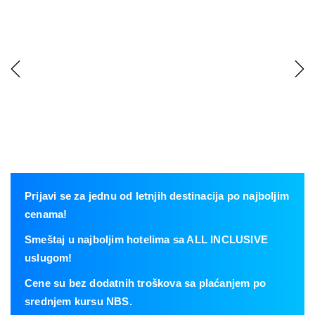
Previous
Next
Prijavi se za jednu od letnjih destinacija po najboljim
cenama!
Smeštaj u najboljim hotelima sa ALL INCLUSIVE
uslugom!
Cene su bez dodatnih troškova sa plaćanjem po
srednjem kursu NBS.