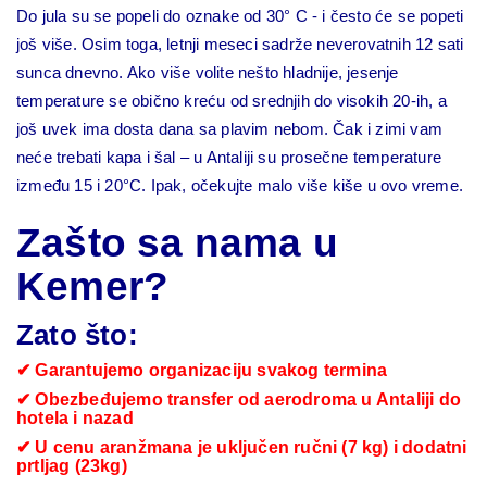
Do jula su se popeli do oznake od 30° C - i često će se popeti
još više. Osim toga, letnji meseci sadrže neverovatnih 12 sati
sunca dnevno. Ako više volite nešto hladnije, jesenje
temperature se obično kreću od srednjih do visokih 20-ih, a
još uvek ima dosta dana sa plavim nebom. Čak i zimi vam
neće trebati kapa i šal – u Antaliji su prosečne temperature
između 15 i 20°C. Ipak, očekujte malo više kiše u ovo vreme.
Zašto sa nama u
Kemer?
Zato što:
✔ Garantujemo organizaciju svakog termina
✔ Obezbeđujemo transfer od aerodroma u Antaliji do
hotela i nazad
✔ U cenu aranžmana je uključen ručni (7 kg) i dodatni
prtljag (23kg)