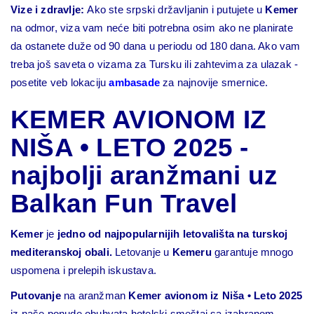
Vize i zdravlje:
Ako ste srpski državljanin i putujete u
Kemer
na odmor, viza vam neće biti potrebna osim ako ne planirate
da ostanete duže od 90 dana u periodu od 180 dana. Ako vam
treba još saveta o vizama za Tursku ili zahtevima za ulazak -
posetite veb lokaciju
ambasade
za najnovije smernice.
KEMER AVIONOM IZ
NIŠA • LETO 2025 -
najbolji aranžmani uz
Balkan Fun Travel
Kemer
je
jedno od najpopularnijih letovališta na turskoj
mediteranskoj obali.
Letovanje u
Kemeru
garantuje mnogo
uspomena i prelepih iskustava.
Putovanje
na aranžman
Kemer avionom iz Niša • Leto 2025
iz naše ponude obuhvata hotelski smeštaj sa izabranom