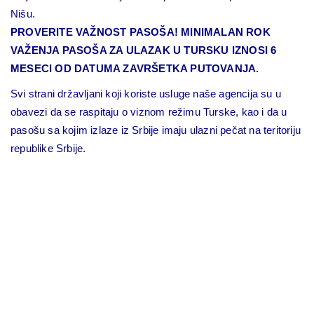
Nišu.
PROVERITE VAŽNOST PASOŠA! MINIMALAN ROK
VAŽENJA PASOŠA ZA ULAZAK U TURSKU IZNOSI 6
MESECI OD DATUMA ZAVRŠETKA PUTOVANJA.
Svi strani državljani koji koriste usluge naše agencija su u
obavezi da se raspitaju o viznom režimu Turske, kao i da u
pasošu sa kojim izlaze iz Srbije imaju ulazni pečat na teritoriju
republike Srbije.