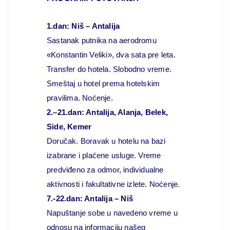
1.dan: Niš – Antalija
Sastanak putnika na aerodromu
«Konstantin Veliki», dva sata pre leta.
Transfer do hotela. Slobodno vreme.
Smeštaj u hotel prema hotelskim
pravilima. Noćenje.
2.–21.dan: Antalija, Alanja, Belek,
Side, Kemer
Doručak. Boravak u hotelu na bazi
izabrane i plaćene usluge. Vreme
predviđeno za odmor, individualne
aktivnosti i fakultativne izlete. Noćenje.
7.-22.dan: Antalija – Niš
Napuštanje sobe u navedeno vreme u
odnosu na informaciju našeg