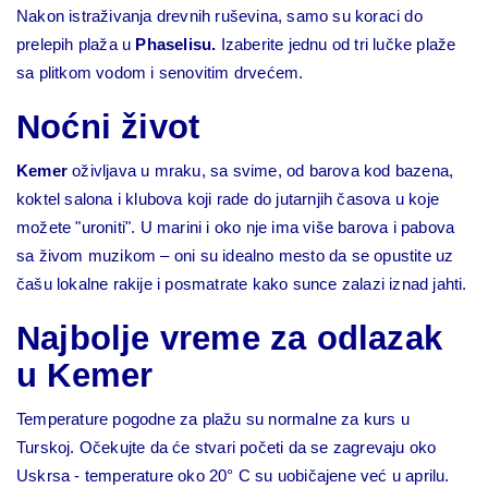
Nakon istraživanja drevnih ruševina, samo su koraci do
prelepih plaža u
Phaselisu.
Izaberite jednu od tri lučke plaže
sa plitkom vodom i senovitim drvećem.
Noćni život
Kemer
oživljava u mraku, sa svime, od barova kod bazena,
koktel salona i klubova koji rade do jutarnjih časova u koje
možete "uroniti". U marini i oko nje ima više barova i pabova
sa živom muzikom – oni su idealno mesto da se opustite uz
čašu lokalne rakije i posmatrate kako sunce zalazi iznad jahti.
Najbolje vreme za odlazak
u Kemer
Temperature pogodne za plažu su normalne za kurs u
Turskoj. Očekujte da će stvari početi da se zagrevaju oko
Uskrsa - temperature oko 20° C su uobičajene već u aprilu.