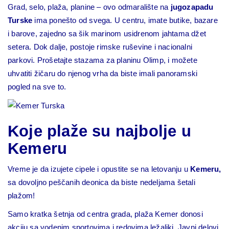
Grad, selo, plaža, planine – ovo odmaralište na
jugozapadu
Turske
ima ponešto od svega. U centru, imate butike, bazare
i barove, zajedno sa šik marinom usidrenom jahtama džet
setera. Dok dalje, postoje rimske ruševine i nacionalni
parkovi. Prošetajte stazama za planinu Olimp, i možete
uhvatiti žičaru do njenog vrha da biste imali panoramski
pogled na sve to.
Koje plaže su najbolje u
Kemeru
Vreme je da izujete cipele i opustite se na letovanju u
Kemeru,
sa dovoljno peščanih deonica da biste nedeljama šetali
plažom!
Samo kratka šetnja od centra grada, plaža Kemer donosi
akciju sa vodenim sportovima i redovima ležaljki. Javni delovi