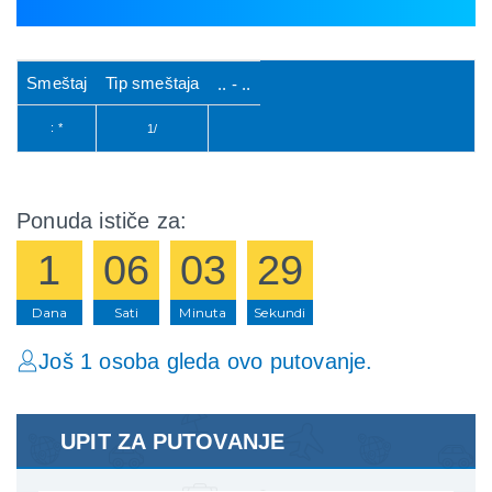
Smeštaj
Tip smeštaja
.. - ..
: *
1/
Ponuda ističe za:
1
06
03
29
Dana
Sati
Minuta
Sekundi
Još 1 osoba gleda ovo putovanje.
UPIT ZA PUTOVANJE