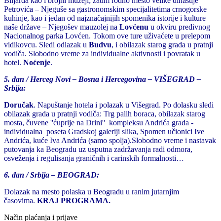
Biljarda kao i brojni muzeji; zatim rodno mesto velike dinastije
Petrovića – Njeguše sa gastronomskim specijalitetima crnogorske
kuhinje, kao i jedan od najznačajnijih spomenika istorije i kulture
naše države – Njegošev mauzolej na
Lovćenu
u okviru predivnog
Nacionalnog parka Lovćen. Tokom ove ture uživaćete u prelepom
vidikovcu. Sledi odlazak u
Budvu
, i obilazak starog grada u pratnji
vodiča. Slobodno vreme za individualne aktivnosti i povratak u
hotel.
Noćenje
.
5. dan / Herceg Novi – Bosna i Hercegovina – VIŠEGRAD –
Srbija:
Doručak
. Napuštanje hotela i polazak u Višegrad. Po dolasku sledi
obilazak grada u pratnji vodiča: Trg palih boraca, obilazak starog
mosta, čuvene ''ćuprije na Drini'' kompleksu Andrića grada -
individualna poseta Gradskoj galeriji slika, Spomen učionici Ive
Andrića, kuće Iva Andrića (samo spolja).Slobodno vreme i nastavak
putovanja ka Beogradu uz usputna zadržavanja radi odmora,
osveženja i regulisanja graničnih i carinskih formalnosti…
6. dan / Srbija – BEOGRAD:
Dolazak na mesto polaska u Beogradu u ranim jutarnjim
časovima.
KRAJ PROGRAMA.
Način plaćanja i prijave