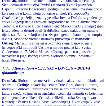
Doručak
. Slobodno vreme ili fakultatrivni odlazak u
Trebinje
.
Sledi obilazak
manastira Tvrdoš
(Manastir Tvrdoš posvećen
Uspenju Presvete Bogorodice, podignut je na temeljima stare crkve
koja postoji u kontinuitetu od kasne antike);
Hercegovačke
Gračanice
( po želji poznatog pesnika Jovana Dučića, sagrađena je
crkva Blagovještenja Presvete Bogorodice na brdu Crkvina iznad
Trebinja, u kome je Dučić I sahranjen);
Starog grada Trebinja
( grad
je sagrađen na desnoj obali Trebišnjice, iznad najdubljeg mesta u
rijeci, tzv. Ban-vira koji nosi naziv po legendi o banu koji se utopio
u viru), Slobodno vreme i nastavak putovanja ka
manastiru
Ostrog
. Manastir je smešten u okomitoj steni. Osnovao ga je
hercegovački mitropolit Vasilije u narodu poznat kao Svetac
Čudotvorac u 17. Veku. Manastir Ostrog spade u najposećenije
manastire u jugoistočnoj Evropi
.
Slobodno vreme i povratak u
hotel.
Noćenje
.
4. dan / Herceg Novi – CETINJE – LOVĆEN – BUDVA
(fakultativno):
Doručak
. Slobodno vreme za individualne aktivnosti ili fakultativni
odlazak u
Cetinje
, nekadašnji centar Crne Gore, danas kulturnu,
istorijsku i duhovnu prestonicu države sa brojnim spomenicima
kulture među kojima su najznačajniji Cetinjski manastir (u kojem su
pohranjene dve velike hrišćanske relikvije – ruka Svetog Jovana
Krstitelja i čestica Časnog Krsta Gospodnjeg), Dvor kralja Nikole,