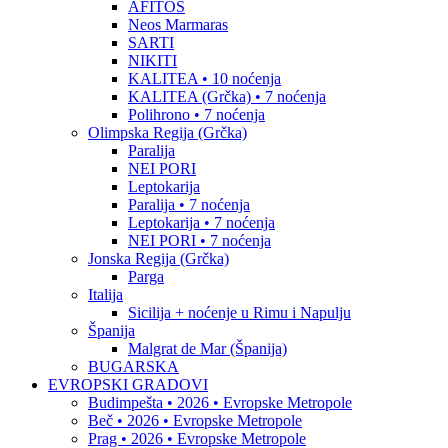
AFITOS
Neos Marmaras
SARTI
NIKITI
KALITEA • 10 noćenja
KALITEA (Grčka) • 7 noćenja
Polihrono • 7 noćenja
Olimpska Regija (Grčka)
Paralija
NEI PORI
Leptokarija
Paralija • 7 noćenja
Leptokarija • 7 noćenja
NEI PORI • 7 noćenja
Jonska Regija (Grčka)
Parga
Italija
Sicilija + noćenje u Rimu i Napulju
Španija
Malgrat de Mar (Španija)
BUGARSKA
EVROPSKI GRADOVI
Budimpešta • 2026 • Evropske Metropole
Beč • 2026 • Evropske Metropole
Prag • 2026 • Evropske Metropole