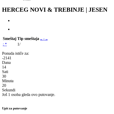
HERCEG NOVI & TREBINJE | JESEN
Smeštaj
Tip smeštaja
.. - ..
: *
1/
Ponuda ističe za:
-2141
Dana
14
Sati
30
Minuta
20
Sekundi
Još 1 osoba gleda ovo putovanje.
Upit za putovanje