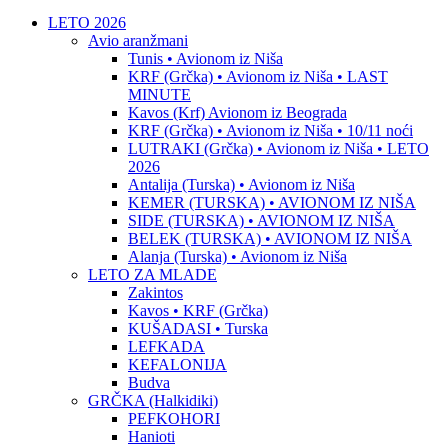
LETO 2026
Avio aranžmani
Tunis • Avionom iz Niša
KRF (Grčka) • Avionom iz Niša • LAST
MINUTE
Kavos (Krf) Avionom iz Beograda
KRF (Grčka) • Avionom iz Niša • 10/11 noći
LUTRAKI (Grčka) • Avionom iz Niša • LETO
2026
Antalija (Turska) • Avionom iz Niša
KEMER (TURSKA) • AVIONOM IZ NIŠA
SIDE (TURSKA) • AVIONOM IZ NIŠA
BELEK (TURSKA) • AVIONOM IZ NIŠA
Alanja (Turska) • Avionom iz Niša
LETO ZA MLADE
Zakintos
Kavos • KRF (Grčka)
KUŠADASI • Turska
LEFKADA
KEFALONIJA
Budva
GRČKA (Halkidiki)
PEFKOHORI
Hanioti