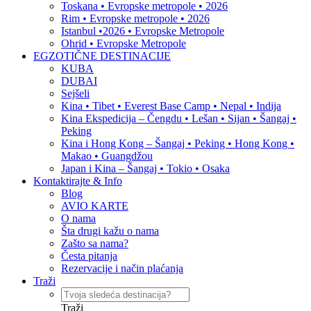
Toskana • Evropske metropole • 2026
Rim • Evropske metropole • 2026
Istanbul •2026 • Evropske Metropole
Ohrid • Evropske Metropole
EGZOTIČNE DESTINACIJE
KUBA
DUBAI
Sejšeli
Kina • Tibet • Everest Base Camp • Nepal • Indija
Kina Ekspedicija – Čengdu • Lešan • Sijan • Šangaj •
Peking
Kina i Hong Kong – Šangaj • Peking • Hong Kong •
Makao • Guangdžou
Japan i Kina – Šangaj • Tokio • Osaka
Kontaktirajte & Info
Blog
AVIO KARTE
O nama
Šta drugi kažu o nama
Zašto sa nama?
Česta pitanja
Rezervacije i način plaćanja
Traži
Traži