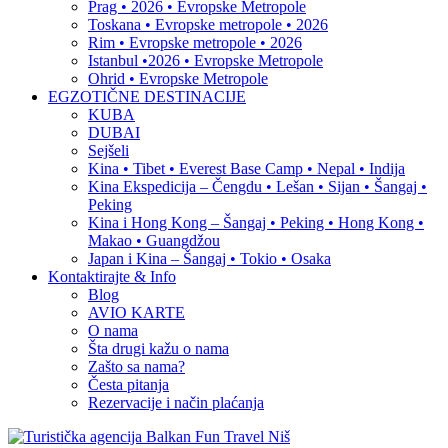
Prag • 2026 • Evropske Metropole
Toskana • Evropske metropole • 2026
Rim • Evropske metropole • 2026
Istanbul •2026 • Evropske Metropole
Ohrid • Evropske Metropole
EGZOTIČNE DESTINACIJE
KUBA
DUBAI
Sejšeli
Kina • Tibet • Everest Base Camp • Nepal • Indija
Kina Ekspedicija – Čengdu • Lešan • Sijan • Šangaj •
Peking
Kina i Hong Kong – Šangaj • Peking • Hong Kong •
Makao • Guangdžou
Japan i Kina – Šangaj • Tokio • Osaka
Kontaktirajte & Info
Blog
AVIO KARTE
O nama
Šta drugi kažu o nama
Zašto sa nama?
Česta pitanja
Rezervacije i način plaćanja