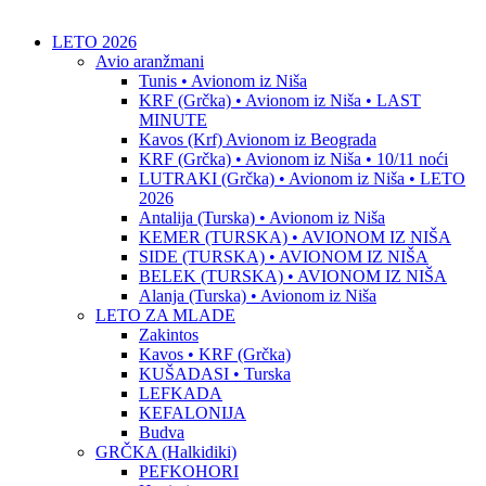
LETO 2026
Avio aranžmani
Tunis • Avionom iz Niša
KRF (Grčka) • Avionom iz Niša • LAST
MINUTE
Kavos (Krf) Avionom iz Beograda
KRF (Grčka) • Avionom iz Niša • 10/11 noći
LUTRAKI (Grčka) • Avionom iz Niša • LETO
2026
Antalija (Turska) • Avionom iz Niša
KEMER (TURSKA) • AVIONOM IZ NIŠA
SIDE (TURSKA) • AVIONOM IZ NIŠA
BELEK (TURSKA) • AVIONOM IZ NIŠA
Alanja (Turska) • Avionom iz Niša
LETO ZA MLADE
Zakintos
Kavos • KRF (Grčka)
KUŠADASI • Turska
LEFKADA
KEFALONIJA
Budva
GRČKA (Halkidiki)
PEFKOHORI