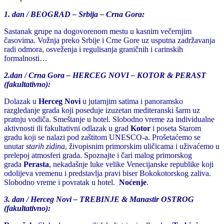
1. dan / BEOGRAD – Srbija – Crna Gora:
Sastanak grupe na dogovorenom mestu u kasnim večernjim
časovima. Vožnja preko Srbije i Crne Gore uz usputna zadržavanja
radi odmora, osveženja i regulisanja graničnih i carinskih
formalnosti…
2.dan / Crna Gora – HERCEG NOVI – KOTOR & PERAST
(fakultativno):
Dolazak u
Herceg Novi
u jutarnjim satima i panoramsko
razgledanje grada koji poseduje izuzetan mediteranski šarm uz
pratnju vodiča. Smeštanje u hotel. Slobodno vreme za individualne
aktivnosti ili fakultativni odlazak u grad
Kotor
i poseta Starom
gradu koji se nalazi pod zaštitom UNESCO-a. Prošetaćemo se
unutar
starih zidina
, živopisnim primorskim uličicama i uživaćemo u
prelepoj atmosferi grada. Spoznajte i čari malog primorskog
grada
Perasta
, nekadašnje luke velike Venecijanske republike koji
odolijeva vremenu i predstavlja pravi biser Bokokotorskog zaliva.
Slobodno vreme i povratak u hotel.
Noćenje
.
3. dan / Herceg Novi – TREBINJE & Manastir OSTROG
(fakultativno):