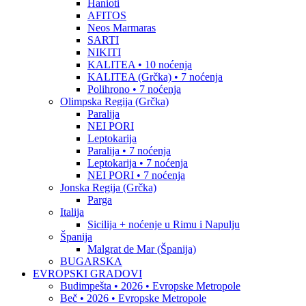
Hanioti
AFITOS
Neos Marmaras
SARTI
NIKITI
KALITEA • 10 noćenja
KALITEA (Grčka) • 7 noćenja
Polihrono • 7 noćenja
Olimpska Regija (Grčka)
Paralija
NEI PORI
Leptokarija
Paralija • 7 noćenja
Leptokarija • 7 noćenja
NEI PORI • 7 noćenja
Jonska Regija (Grčka)
Parga
Italija
Sicilija + noćenje u Rimu i Napulju
Španija
Malgrat de Mar (Španija)
BUGARSKA
EVROPSKI GRADOVI
Budimpešta • 2026 • Evropske Metropole
Beč • 2026 • Evropske Metropole