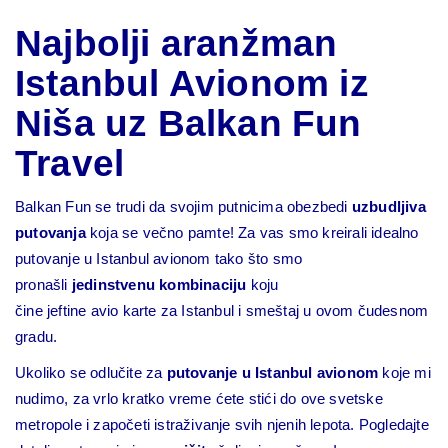
Najbolji aranžman
Istanbul Avionom iz
Niša uz Balkan Fun
Travel
Balkan Fun se trudi da svojim putnicima obezbedi
uzbudljiva
putovanja
koja se večno pamte! Za vas smo kreirali idealno
putovanje u Istanbul avionom tako što smo
pronašli
jedinstvenu kombinaciju
koju
čine
jeftine avio karte
za Istanbul i smeštaj u ovom čudesnom
gradu.
Ukoliko se odlučite za
putovanje u Istanbul avionom
koje mi
nudimo, za vrlo kratko vreme ćete stići do ove svetske
metropole i započeti istraživanje svih njenih lepota. Pogledajte