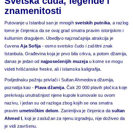
Svetska čuda, legende i
znamenitosti
Putovanje u Istanbul san je mnogih
svetskih putnika
, a razlog
tome je činjenica da se ovaj grad smatra pravim istorijskim i
kulturnim draguljem. Ubedljvo najznačajnija atrakcija je
čuvena
Aja Sofija
- osmo svetsko čudo i zaštitni znak
Istanbula. Građevina koja je prvo bila crkva, a potom džamija,
danas je jedan od
najposećenijih muzeja
u kome se mogu
videti hrišćanske freske, ali i islamska kaligrafija.
Podjednaku pažnju privlači i Sultan Ahmedova džamija,
poznatija kao -
Plava džamija
. Čak 20 000 plavih pločica koje
prekrivaju unutrašnjost njene kupole kumovale su ovom
nazivu, i jedan su od razloga zbog kojih se ona smatra
pravim
umetničkim delom
. Zanimljiva je činjenica da
sultan
Ahmed I
, koji je zaslužan za njenu izgradnju, nije doživeo da
je vidi završenu.