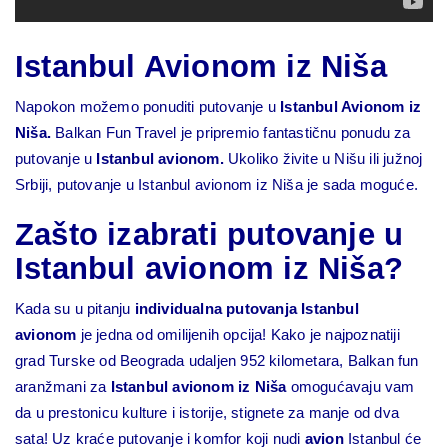
Istanbul Avionom iz Niša
Napokon možemo ponuditi putovanje u
Istanbul Avionom iz
Niša.
Balkan Fun Travel je pripremio fantastičnu ponudu za
putovanje u
Istanbul avionom.
Ukoliko živite u Nišu ili južnoj
Srbiji, putovanje u Istanbul avionom iz Niša je sada moguće.
Zašto izabrati putovanje u
Istanbul avionom iz Niša?
Kada su u pitanju
individualna putovanja Istanbul
avionom
je jedna od omilijenih opcija! Kako je najpoznatiji
grad Turske od Beograda udaljen 952 kilometara, Balkan fun
aranžmani za
Istanbul avionom
iz Niša
omogućavaju vam
da u prestonicu kulture i istorije, stignete za manje od dva
sata! Uz kraće putovanje i komfor koji nudi
avion
Istanbul će