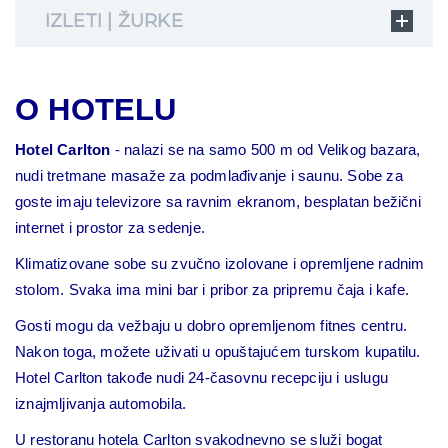
IZLETI | ŽURKE
O HOTELU
Hotel Carlton
- nalazi se na samo 500 m od Velikog bazara,
nudi tretmane masaže za podmlađivanje i saunu. Sobe za
goste imaju televizore sa ravnim ekranom, besplatan bežični
internet i prostor za sedenje.
Klimatizovane sobe su zvučno izolovane i opremljene radnim
stolom. Svaka ima mini bar i pribor za pripremu čaja i kafe.
Gosti mogu da vežbaju u dobro opremljenom fitnes centru.
Nakon toga, možete uživati u opuštajućem turskom kupatilu.
Hotel Carlton takođe nudi 24-časovnu recepciju i uslugu
iznajmljivanja automobila.
U restoranu hotela Carlton svakodnevno se služi bogat