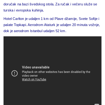
doručak na bazi švedskog stola. Za ručak i večeru služe se
turska i evropska kuhinja.
Hotel Carlton je udaljen 1 km od Plave džamije, Svete Sofije i
palate Topkapi. Aerodrom Ataturk je udaljen 20 minuta vožnje,
dok je aerodrom Istanbul udaljen 52 km.