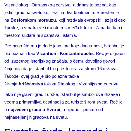
Vizantijskog i Otmanskog carstva, a danas je poznat kao
jedini grad na svetu koji leži na dva kontinenta. Smešten je
na
Bosforskom moreuzu
, koji razdvaja evropski i azijski deo
Turske, a smatra se i mostom između Istoka i Zapada, kao i
mestom sudara hrišćanstva i islama.
Pre nego što mu je dodeljeno ime koje danas nosi, Istanbul je
bio poznat i kao
Vizantion i Kontantinopolis
. Reč je o gradu
od izuzetnog istorijskog značaja, o čemu dovoljno govori
činjenica da je Istanbul bio prestonica za skoro 16 država.
Takođe, ovaj grad je bio polazna tačka
širenja
hrišćanstva
tokom Rimskog i Vizantijskog carstva.
Iako nije glavni grad Turske, Istanbul je simbol ove države i
veoma primamljiva destinacija za turiste širom sveta. Reč je
o
najvećem gradu u Evropi
, a ujedno i jednom od
najnaseljenijih gradova na svetu.