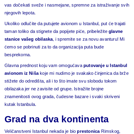
vas dočekati sveže i nasmejane, spremne za istraživanje svih
njegovih lepota.
Ukoliko odlučite da putujete avionom u Istanbul, put će trajati
taman toliko da stignete da popijete piće, pribeležite
glavne
stanice vašeg obilaska
, i spremite se za novu avanturu! Mi
ćemo se pobrinuti za to da organizacija puta bude
besprekorna.
Glavna prednost koju vam omogućava
putovanje u Istanbul
avionom iz Niša
koje mi nudimo je svakako činjenica da brže
stižete do odredišta, ali i to što imate svu slobodu tokom
obilazaka jer ne zavisite od grupe. Istražite brojne
znamenitosti ovog grada, čudesne bazare i svaki skriveni
kutak Istanbula.
Grad na dva kontinenta
Veličanstveni Istanbul nekada je bio
prestonica
Rimskog,