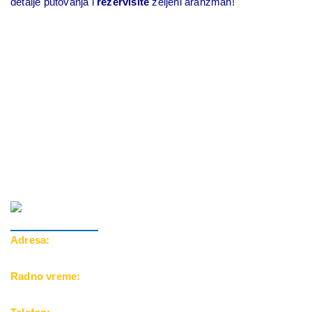
detalje putovanja i
rezervišite
željeni aranžman!
Adresa:
Cara Dušana 39, 18000 Niš
Radno vreme:
Pon-Pet: 10-20h | Subota: 10-15h