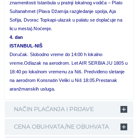
znamenitosti Istanbula u pratnji lokalnog vodiča – Plato
Sultanahmet (Plava Džamija razgledanje spolja, Aja
Sofija, Dvorac Topkapi-ulazak u palatu se doplaćuje na
licu mesta).Noćenje.
4. dan
ISTANBUL-NIŠ
Doručak. Slobodno vreme do 14:00 h lokalno
vreme.Odlazak na aerodrom. Let AIR SERBIA JU 1805 u
18:40 po lokalnom vremenu za Niš. Predviđeno sletanje
na aerodrom Konsnatin Veliki u Niš 18:05.Prestanak
aranžmanskih usluga.
NAČIN PLAĆANJA I PRIJAVE
CENA OBUHVATA/NE OBUHVATA