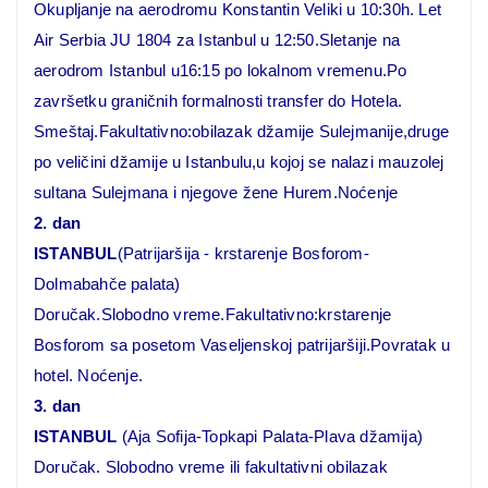
Okupljanje na aerodromu Konstantin Veliki u 10:30h. Let
Air Serbia JU 1804 za Istanbul u 12:50.Sletanje na
aerodrom Istanbul u16:15 po lokalnom vremenu.Po
završetku graničnih formalnosti transfer do Hotela.
Smeštaj.Fakultativno:obilazak džamije Sulejmanije,druge
po veličini džamije u Istanbulu,u kojoj se nalazi mauzolej
sultana Sulejmana i njegove žene Hurem.Noćenje
2. dan
ISTANBUL
(Patrijaršija - krstarenje Bosforom-
Dolmabahče palata)
Doručak.Slobodno vreme.Fakultativno:krstarenje
Bosforom sa posetom Vaseljenskoj patrijaršiji.Povratak u
hotel. Noćenje.
3. dan
ISTANBUL
(Aja Sofija-Topkapi Palata-Plava džamija)
Doručak. Slobodno vreme ili fakultativni obilazak