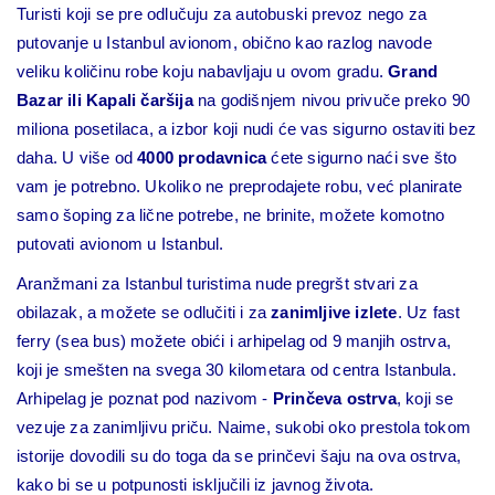
Turisti koji se pre odlučuju za autobuski prevoz nego za
putovanje u Istanbul avionom, obično kao razlog navode
veliku količinu robe koju nabavljaju u ovom gradu.
Grand
Bazar ili Kapali čaršija
na godišnjem nivou privuče preko 90
miliona posetilaca, a izbor koji nudi će vas sigurno ostaviti bez
daha. U više od
4000 prodavnica
ćete sigurno naći sve što
vam je potrebno. Ukoliko ne preprodajete robu, već planirate
samo šoping za lične potrebe, ne brinite, možete komotno
putovati avionom u Istanbul.
Aranžmani za Istanbul turistima nude pregršt stvari za
obilazak, a možete se odlučiti i za
zanimljive izlete
. Uz fast
ferry (sea bus) možete obići i arhipelag od 9 manjih ostrva,
koji je smešten na svega 30 kilometara od centra Istanbula.
Arhipelag je poznat pod nazivom -
Prinčeva ostrva
, koji se
vezuje za zanimljivu priču. Naime, sukobi oko prestola tokom
istorije dovodili su do toga da se prinčevi šaju na ova ostrva,
kako bi se u potpunosti isključili iz javnog života.