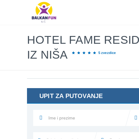
Balkan
Fun
Travel
LETO
2026
HOTEL FAME RESID
EVROPSKI
IZ NIŠA
5 zvezdice
GRADOVI
EGZOTIČNE
DESTINACIJE
KONTAKTIRAJTE
&
UPIT ZA PUTOVANJE
INFO