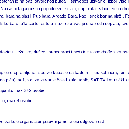
restoran je na bazi otvorenog bufea – samoposluživanje, izbor više 
eru. Na raspolaganju su i popodnevni kolači, čaj i kafa, sladoled u 
a, bara na plaži, Pub bara, Arcade Bara, kao i snek bar na plaži.
Fa
isko baru, a’la carte restorani uz rezervaciju unapred i doplatu, s
stavicu. Ležaljke, dušeci, suncobrani i peškiri su obezbeđeni za sve
pletno opremljene i sadrže kupatilo sa kadom ili tuš kabinom, fen,
na pića), sef , set za kuvanje čaja i kafe, tepih, SAT TV i muzički ka
upatilo, max 2+2 osobe
ilo, max 4 osobe
e za koje organizator putovanja ne snosi odgovornost.