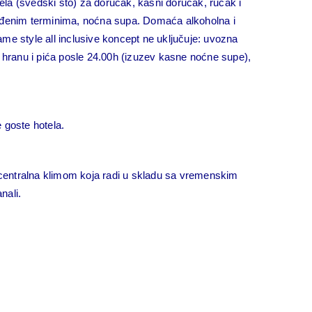
jela (švedski sto) za doručak, kasni doručak, ručak i
određenim terminima, noćna supa. Domaća alkoholna i
me style all inclusive koncept ne uključuje: uvozna
vu hranu i pića posle 24.00h (izuzev kasne noćne supe),
 goste hotela.
 centralna klimom koja radi u skladu sa vremenskim
nali.