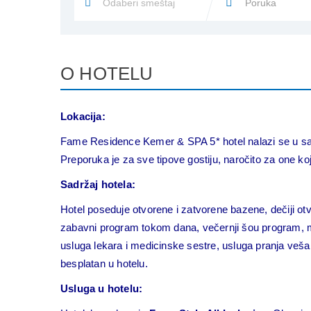
O HOTELU
Lokacija:
Fame Residence Kemer & SPA 5* hotel nalazi se u sam
Preporuka je za sve tipove gostiju, naročito za one ko
Sadržaj hotela:
Hotel poseduje otvorene i zatvorene bazene, dečiji otvore
zabavni program tokom dana, večernji šou program, min
usluga lekara i medicinske sestre, usluga pranja veša, š
besplatan u hotelu.
Usluga u hotelu: