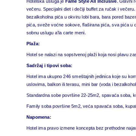
Hotelska usluga je
Fame Style All Inclusive
. Glavni 
večeru. Specijalni diet i dečiji buffet za ručak i več
bezalkoholna pića u okviru lobi bara, bara pored bazen
pića, sveže voćne sokove, flaširana pića, sva pića u d
sobnu uslugu a’la carte meni.
Plaža:
Hotel se nalazi na sopstvenoj plaži koja nosi plavu za
Sadržaj i tipovi soba:
Hotel ima ukupno 246 smeštajnih jedinica koje su kom
uslovima, balkon ili terasu, mini bar (voda i bezalkohol
Standardna sobe površine 22-25m2, spavaća soba, k
Family soba površine 5m2, veća spavaća soba, kupat
Napomena:
Hotel ima pravo izmene koncepta bez prethodne najav