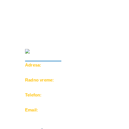
Adresa:
Cara Dušana 39, 18000 Niš
Radno vreme:
Pon-Pet: 10-20h | Subota: 10-15h
Telefon:
069/500-25-24
Email:
office@balkanfuntravel.rs