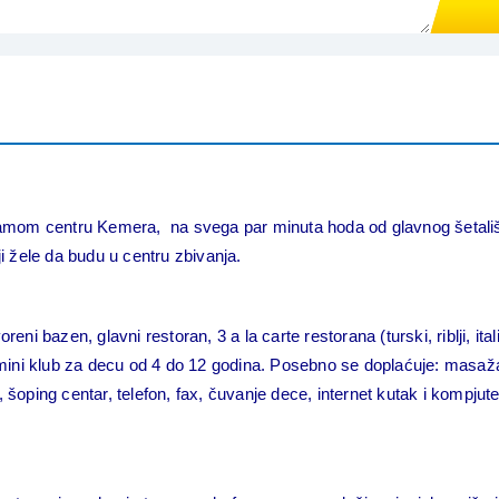
om centru Kemera, na svega par minuta hoda od glavnog šetališta
ji žele da budu u centru zbivanja.
ni bazen, glavni restoran, 3 a la carte restorana (turski, riblji, itali
i klub za decu od 4 do 12 godina. Posebno se doplaćuje: masaža, bi
oping centar, telefon, fax, čuvanje dece, internet kutak i kompjuters