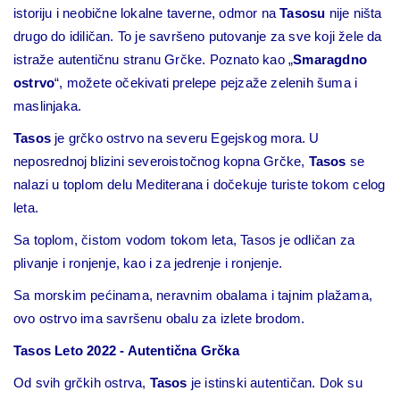
istoriju i neobične lokalne taverne, odmor na
Tasosu
nije ništa
drugo do idiličan. To je savršeno putovanje za sve koji žele da
istraže autentičnu stranu Grčke. Poznato kao „
Smaragdno
ostrvo
“, možete očekivati prelepe pejzaže zelenih šuma i
maslinjaka.
Tasos
je grčko ostrvo na severu Egejskog mora. U
neposrednoj blizini severoistočnog kopna Grčke,
Tasos
se
nalazi u toplom delu Mediterana i dočekuje turiste tokom celog
leta.
Sa toplom, čistom vodom tokom leta, Tasos je odličan za
plivanje i ronjenje, kao i za jedrenje i ronjenje.
Sa morskim pećinama, neravnim obalama i tajnim plažama,
ovo ostrvo ima savršenu obalu za izlete brodom.
Tasos Leto 2022 - Autentična Grčka
Od svih grčkih ostrva,
Tasos
je istinski autentičan. Dok su