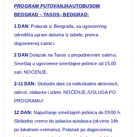
PROGRAM PUTOVANJA
AUTOBUSOM
BEOGRAD – TASOS– BEOGRAD:
1 DAN:
Polazak iz Beograda, sa ugovorenog
odredišta spram datuma iz tabele, prema
dogovorenoj satnici.
2 DAN
Dolazak na Tasos u prepodnevnim satima.
Smeštaj u ugovorene smeštajne jedinice od 15.00
sati. NOĆENJE.
2-11 DAN:
Slobodni dani za individualne aktivnosti,
odmor, obilaske i izlete. NOĆENJE./USLUGA PO
PROGRAMU/
12 DAN:
Napuštanje smeštajnih jedinica do 09:00 h.
Slobodno vreme do polaska autobusa (okvirno 14h
po lokalnom vremenu). Polazak po dogovorenoj