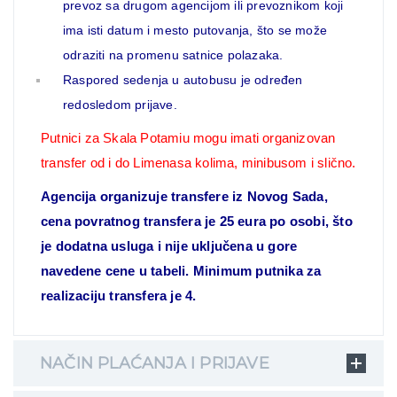
prevoz sa drugom agencijom ili prevoznikom koji
ima isti datum i mesto putovanja, što se može
odraziti na promenu satnice polazaka.
Raspored sedenja u autobusu je određen
redosledom prijave.
Putnici za Skala Potamiu mogu imati organizovan
transfer od i do Limenasa kolima, minibusom i slično.
Agencija organizuje transfere iz Novog Sada,
cena povratnog transfera je 25 eura po osobi, što
je dodatna usluga i nije uključena u gore
navedene cene u tabeli. Minimum putnika za
realizaciju transfera je 4.
NAČIN PLAĆANJA I PRIJAVE