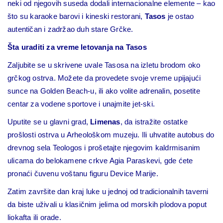
neki od njegovih suseda dodali internacionalne elemente – kao
što su karaoke barovi i kineski restorani,
Tasos
je ostao
autentičan i zadržao duh stare Grčke.
Šta uraditi za vreme letovanja na Tasos
Zaljubite se u skrivene uvale Tasosa na izletu brodom oko
grčkog ostrva. Možete da provedete svoje vreme upijajući
sunce na Golden Beach-u, ili ako volite adrenalin, posetite
centar za vodene sportove i unajmite jet-ski.
Uputite se u glavni grad,
Limenas
, da istražite ostatke
prošlosti ostrva u Arheološkom muzeju. Ili uhvatite autobus do
drevnog sela Teologos i prošetajte njegovim kaldrmisanim
ulicama do belokamene crkve Agia Paraskevi, gde ćete
pronaći čuvenu voštanu figuru Device Marije.
Zatim završite dan kraj luke u jednoj od tradicionalnih taverni
da biste uživali u klasičnim jelima od morskih plodova poput
liokafta ili orade.