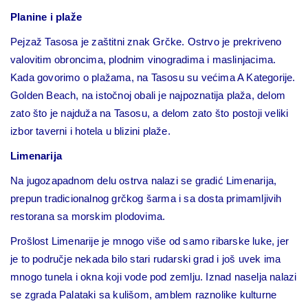
Planine i plaže
Pejzaž Tasosa je zaštitni znak Grčke. Ostrvo je prekriveno
valovitim obroncima, plodnim vinogradima i maslinjacima.
Kada govorimo o plažama, na Tasosu su većima A Kategorije.
Golden Beach, na istočnoj obali je najpoznatija plaža, delom
zato što je najduža na Tasosu, a delom zato što postoji veliki
izbor taverni i hotela u blizini plaže.
Limenarija
Na jugozapadnom delu ostrva nalazi se gradić Limenarija,
prepun tradicionalnog grčkog šarma i sa dosta primamljivih
restorana sa morskim plodovima.
Prošlost Limenarije je mnogo više od samo ribarske luke, jer
je to područje nekada bilo stari rudarski grad i još uvek ima
mnogo tunela i okna koji vode pod zemlju. Iznad naselja nalazi
se zgrada Palataki sa kulišom, amblem raznolike kulturne