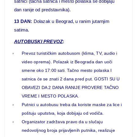
satnici (tacna satnica i mesto polaska se dobijaju
dan ranije od predstavnika).
13 DAN:
Dolazak u Beograd, u ranim jutarnjim
satima.
AUTOBUSKI PREVOZ
:
Prevoz turističkim autobusom (klima, TV, audio i
video oprema). Polazak iz Beograda dan uoči
smene oko 17:00 sati. Tačno mesto polaska I
satnica će se znati 2 dana pred put. GOSTI SU U
OBAVEZI DA 2 DANA RANIJE PROVERE TAČNO
VREME I MESTO POLASKA.
Putnici u autobusu treba da koriste maske za lice i
poštuju uputstva, koja dobijaju od vodiča.
Organizator zadržava pravo da u slučaju
nedovoljnog broja prijavljenih putnika, realizuje