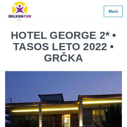
Balkan
Fun
Meni
Travel
LETO
HOTEL GEORGE 2* •
2026
TASOS LETO 2022 •
EVROPSKI
GRADOVI
GRČKA
EGZOTIČNE
DESTINACIJE
KONTAKTIRAJTE
&
INFO