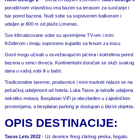
porodičnom vlasništvu ima bazen sa terasom za sunčanje i
bar pored bazena. Nudi sobe sa sopstvenim balkonom i
udaljen je 800 m od plaže Limenas.
Sve klimatizovane sobe su opremljene TV-om i mini
frižiderom i imaju sopstveno kupatilo sa fenom za kosu.
Gosti mogu uživati u osvežavajućim pićima i koktelima pored
bazena u senci drveća. Kontinentalni doručak se služi svakog
dana u vašoj sobi ili u bašti.
Tradicionalne taverne, prodavnice i mini marketi nalaze se na
pešačkoj udaljenosti od hotela. Luka Tasos je takođe udaljena
nekoliko metara. Besplatan ViFi je obezbeđen u zajedničkim
prostorijama, a besplatan parking je dostupan u blizini objekta.
OPIS DESTINACIJE:
Tasos Leto 2022
- Uz deonice finog zlatnog peska, bogatu