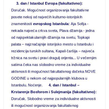
3. dan / Istanbul Evropa (fakultativno):
Doručak. Mogućnost organizovanja fakultativne
posete nekoj od najvećih kulturno-istorijskih
znamenitosti
evropskog Istanbula:
Aja Sofija -
nekada najveća crkva sveta, Plava džamija - jedna
od najspektakularnijih džamija na svetu, Topkapi
palata – najznačajnije istorijsko mesto u Istanbulu i
rezidencija turskih sultana, Kapali čaršija – najveća
tržnica na svetu i pravi dragulj orijenta... U večernjim
satima čeka nas slobodno vreme za individualne
aktivnosti ili mogućnost fakultativnog dočeka NOVE
GODINE u nekom od najpopularnijih klubova u
Istanbulu. Noćenje.
4. dan / Istanbul –
Krstarenje Bosforom i Sulejmanija (fakultativno):
Doručak. Slobodno vreme za individualne aktivnosti
ili mogućnost organizovanja fakultativnog