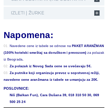
IZLETI | ŽURKE
Napomena:
Navedene cene iz tabele se odnose na
PAKET ARANŽMAN
(100% hotelski smeštaj sa doručkom i prevozom)
za polazak
iz Beograda
.
Za polazak iz Novog Sada cene se uvećavaju 5€.
Za putnike koji organizuju prevoz u sopstvenoj režiji,
navedene cene aranžmana iz tabele se umanjuju za 20€.
POSLOVNICE:
Niš (Balkan Fun), Cara Dušana 39, 018 310 50 30, 069
500 25 24