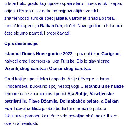
u Istanbulu, gradu koji upravo spaja staro i novo, istok i zapad,
orijent i Evropu. Uz neke od najpoznatijih svetskih
znamenitosti, turske specijalitete, vatromet iznad Bosfora, i
turističku agenciju
Balkan fun
, doček Nove godine u Istanbulu
ćete sigurno pamtiti, i prepričavati!
Opis destinacije:
Istanbul
Doček Nove godine 2022
– poznat i kao
Carigrad,
najveći grad i pomorska luka
Turske.
Bio je glavni grad
Vizantijskog carstva
i
Osmanskog carstva.
Grad koji je spoj istoka i zapada, Azije i Evrope, Islama i
Hrišćanstva, bukvalno spoj nespojivog! U
Istanbulu
se nalaze
fenomenalne znamenitosti poput
Aja Sofije, Vaseljenske
patrijaršije, Plave Džamije, Dolmabahče palate,
a
Balkan
Fun Travel iz Niša
je obezbedio fenomenalne pakete
fakultativa pomoću koju ćete vrlo povoljno obići neke ili sve
ove znamenitosti.