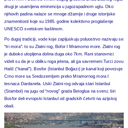
drugi je usamljena eminencija u jugozapadnom uglu. Oko
njihovih padina nalaze se mnoge džamije i druge istorijske
znamenitosti koje su 1985. godine kolektivno proglašenje
UNESCO svetskom baštinom.
Po dugoj tradiciji, vode koje zapljuskuju poluostrvo nazivaju se
“tri mora”: to su Zlatni rog, Bofor I Mramorno more. Zlatni rog
je duboko utopljena dolina duga oko 7km. Rani stanovnici
videli su da je u obliku roga jelena, ali ga savremeni Turci zovu
Halič (“kanal”). Bosfor (İstanbul Boğazı) je kanal koji povezuje
Crno more sa Sredozemljem preko Mramornog mora I
tesnaca Dardanela. Uski Zlatni rog odvaja stari Istanbul
(Stambol) na jugu od “novog” grada Beioglua na sveru; širi
Bosfor deli evropski Istanbul od gradskih četvrti na azijskoj
obali.