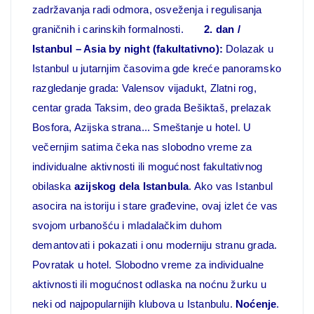
zadržavanja radi odmora, osveženja i regulisanja
graničnih i carinskih formalnosti.
2. dan /
Istanbul – Asia by night (fakultativno):
Dolazak u
Istanbul u jutarnjim časovima gde kreće panoramsko
razgledanje grada: Valensov vijadukt, Zlatni rog,
centar grada Taksim, deo grada Bešiktaš, prelazak
Bosfora, Azijska strana... Smeštanje u hotel. U
večernjim satima čeka nas slobodno vreme za
individualne aktivnosti ili mogućnost fakultativnog
obilaska
azijskog dela Istanbula
. Ako vas Istanbul
asocira na istoriju i stare građevine, ovaj izlet će vas
svojom urbanošću i mladalačkim duhom
demantovati i pokazati i onu moderniju stranu grada.
Povratak u hotel. Slobodno vreme za individualne
aktivnosti ili mogućnost odlaska na noćnu žurku u
neki od najpopularnijih klubova u Istanbulu.
Noćenje
.