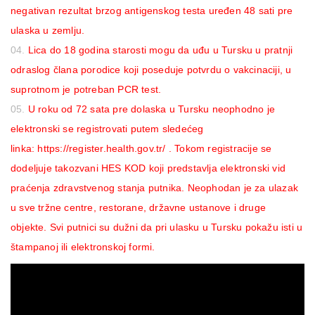
negativan rezultat brzog antigenskog testa uređen 48 sati pre
ulaska u zemlju.
Lica do 18 godina starosti mogu da uđu u Tursku u pratnji
odraslog člana porodice koji poseduje potvrdu o vakcinaciji, u
suprotnom je potreban PCR test.
U roku od 72 sata pre dolaska u Tursku neophodno je
elektronski se registrovati putem sledećeg
linka:
https://register.health.gov.tr/
. Tokom registracije se
dodeljuje takozvani HES KOD koji predstavlja elektronski vid
praćenja zdravstvenog stanja putnika. Neophodan je za ulazak
u sve tržne centre, restorane, državne ustanove i druge
objekte. Svi putnici su dužni da pri ulasku u Tursku pokažu isti u
štampanoj ili elektronskoj formi.