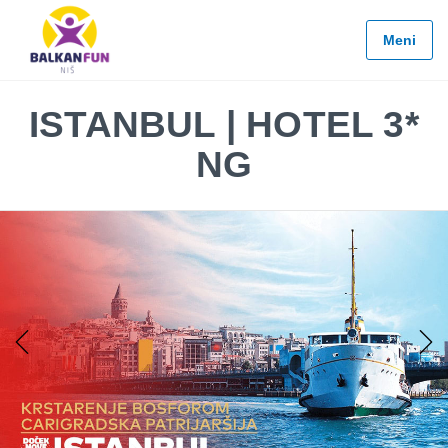
Balkan
Fun
Meni
Travel
LETO
ISTANBUL | HOTEL 3*
2026
NG
EVROPSKI
GRADOVI
EGZOTIČNE
DESTINACIJE
KONTAKTIRAJTE
&
INFO
Previous
Next