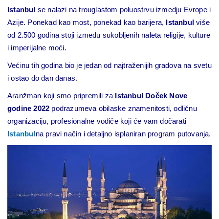
Istanbul
se nalazi na trouglastom poluostrvu izmedju Evrope i
Azije. Ponekad kao most, ponekad kao barijera,
Istanbul
više
od 2.500 godina stoji između sukobljenih naleta religije, kulture
i imperijalne moći.
Većinu tih godina bio je jedan od najtraženijih gradova na svetu
i ostao do dan danas.
Aranžman koji smo pripremili za
Istanbul
Doček Nove
godine 2022
podrazumeva obilaske znamenitosti, odličnu
organizaciju, profesionalne vodiče koji će vam dočarati
Istanbul
na pravi način i detaljno isplaniran program putovanja.