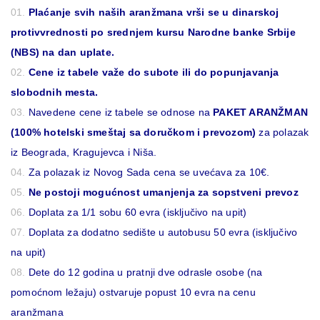
Plaćanje svih naših aranžmana vrši se u dinarskoj
protivvrednosti po srednjem kursu Narodne banke Srbije
(NBS) na dan uplate.
Cene iz tabele važe do subote ili do popunjavanja
slobodnih mesta.
Navedene cene iz tabele se odnose na
PAKET ARANŽMAN
(100% hotelski smeštaj sa doručkom i prevozom)
za polazak
iz Beograda, Kragujevca i Niša.
Za polazak iz Novog Sada cena se uvećava za 10€.
Ne postoji mogućnost umanjenja za sopstveni prevoz
Doplata za 1/1 sobu 60 evra (isključivo na upit)
Doplata za dodatno sedište u autobusu 50 evra (isključivo
na upit)
Dete do 12 godina u pratnji dve odrasle osobe (na
pomoćnom ležaju) ostvaruje popust 10 evra na cenu
aranžmana