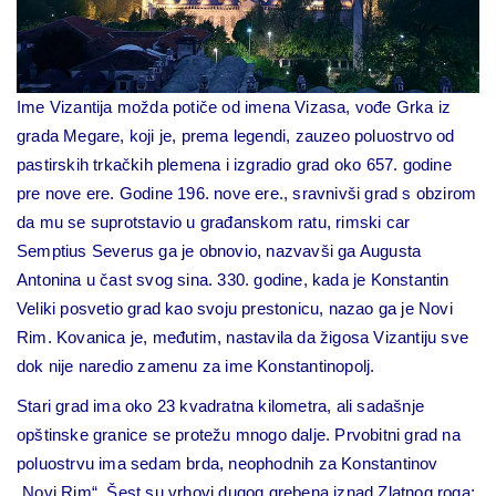
Ime Vizantija možda potiče od imena Vizasa, vođe Grka iz
grada Megare, koji je, prema legendi, zauzeo poluostrvo od
pastirskih trkačkih plemena i izgradio grad oko 657. godine
pre nove ere. Godine 196. nove ere., sravnivši grad s obzirom
da mu se suprotstavio u građanskom ratu, rimski car
Semptius Severus ga je obnovio, nazvavši ga Augusta
Antonina u čast svog sina. 330. godine, kada je Konstantin
Veliki posvetio grad kao svoju prestonicu, nazao ga je Novi
Rim. Kovanica je, međutim, nastavila da žigosa Vizantiju sve
dok nije naredio zamenu za ime Konstantinopolj.
Stari grad ima oko 23 kvadratna kilometra, ali sadašnje
opštinske granice se protežu mnogo dalje. Prvobitni grad na
poluostrvu ima sedam brda, neophodnih za Konstantinov
„Novi Rim“. Šest su vrhovi dugog grebena iznad Zlatnog roga;