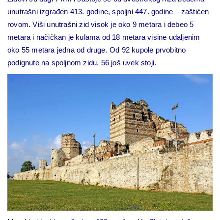
unutrašni izgrađen 413. godine, spoljni 447. godine – zaštićen
rovom. Viši unutrašni zid visok je oko 9 metara i debeo 5
metara i načičkan je kulama od 18 metara visine udaljenim
oko 55 metara jedna od druge. Od 92 kupole prvobitno
podignute na spoljnom zidu, 56 još uvek stoji.