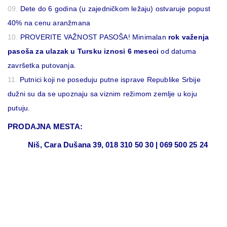
Dete do 6 godina (u zajedničkom ležaju) ostvaruje popust
40% na cenu aranžmana
PROVERITE VAŽNOST PASOŠA! Minimalan
rok važenja
pasoša za ulazak u Tursku iznosi 6 meseci
od datuma
završetka putovanja.
Putnici koji ne poseduju putne isprave Republike Srbije
dužni su da se upoznaju sa viznim režimom zemlje u koju
putuju.
PRODAJNA MESTA:
Niš, Cara Dušana 39, 018 310 50 30 | 069 500 25 24