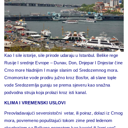
Kao I sile istorije, sile prirode udaraju u Istanbul. Belike rege
Rusije I srednje Evrope – Dunav, Don, Dnjepar I Dnjestar čine
Crno more hladnijim I manje slanim od Sredozemnog mora.
Crnomorske vode prodiru južno kroz Bosfor, ali slane tople
vode Sredozemlja guraju se prema sjeveru kao snažna
podvodna struja koja prolazi kroz isti kanal.
KLIMA I VREMENSKI USLOVI
Preovladavajući severoistočni vetar, ili poiraz, dolazi iz Crnog
mora, povremeno popuštajući tokom zime pred ledenom
eksplozijom sa Balkana poznatom kao karaiel ili “crni veo”,