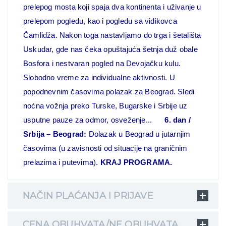
prelepog mosta koji spaja dva kontinenta i uživanje u
prelepom pogledu, kao i pogledu sa vidikovca
Čamlidža. Nakon toga nastavljamo do trga i šetališta
Uskudar, gde nas čeka opuštajuća šetnja duž obale
Bosfora i nestvaran pogled na Devojačku kulu.
Slobodno vreme za individualne aktivnosti. U
popodnevnim časovima polazak za Beograd. Sledi
noćna vožnja preko Turske, Bugarske i Srbije uz
usputne pauze za odmor, osveženje...
6. dan /
Srbija – Beograd:
Dolazak u Beograd u jutarnjim
časovima (u zavisnosti od situacije na graničnim
prelazima i putevima).
KRAJ PROGRAMA.
NAČIN PLAĆANJA I PRIJAVE
CENA OBUHVATA/NE OBUHVATA