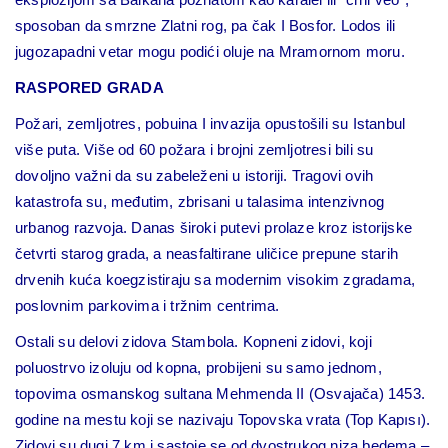
sposoban da smrzne Zlatni rog, pa čak I Bosfor. Lodos ili
jugozapadni vetar mogu podići oluje na Mramornom moru.
RASPORED GRADA
Požari, zemljotres, pobuina I invazija opustošili su Istanbul
više puta. Više od 60 požara i brojni zemljotresi bili su
dovoljno važni da su zabeleženi u istoriji. Tragovi ovih
katastrofa su, međutim, zbrisani u talasima intenzivnog
urbanog razvoja. Danas široki putevi prolaze kroz istorijske
četvrti starog grada, a neasfaltirane uličice prepune starih
drvenih kuća koegzistiraju sa modernim visokim zgradama,
poslovnim parkovima i tržnim centrima.
Ostali su delovi zidova Stambola. Kopneni zidovi, koji
poluostrvo izoluju od kopna, probijeni su samo jednom,
topovima osmanskog sultana Mehmenda II (Osvajača) 1453.
godine na mestu koji se nazivaju Topovska vrata (Top Kapısı).
Zidovi su dugi 7 km i sastoje se od dvostrukog niza bedema –