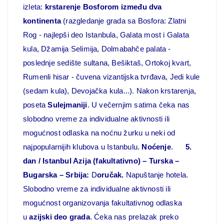
izleta:
krstarenje Bosforom između dva
kontinenta
(razgledanje grada sa Bosfora: Zlatni
Rog - najlepši deo Istanbula, Galata most i Galata
kula, Džamija Selimija, Dolmabahče palata -
poslednje sedište sultana, Bešiktaš, Ortokoj kvart,
Rumenli hisar - čuvena vizantijska tvrđava, Jedi kule
(sedam kula), Devojačka kula...). Nakon krstarenja,
poseta
Sulejmaniji
. U večernjim satima čeka nas
slobodno vreme za individualne aktivnosti ili
mogućnost odlaska na noćnu žurku u neki od
najpopularnijih klubova u Istanbulu.
Noćenje
.
5.
dan / Istanbul Azija (fakultativno) – Turska –
Bugarska – Srbija:
D
oručak.
Napuštanje hotela.
Slobodno vreme za individualne aktivnosti ili
mogućnost organizovanja fakultativnog odlaska
u
azijski deo grada
. Ćeka nas prelazak preko