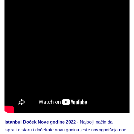
Istanbul Doček Nove godine 2022
- Najbolji način da
ispratite staru i dočekate novu godinu jeste novogodišnja noć