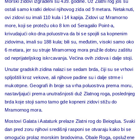
Morski zidovi izgrađeni su 439. godine. Uz Zlatni rog još su
ostali samo kratki delovi njihovog zida od 9 metara. Netaknuti,
ovi zidovi su imali 110 kula i 14 kapija. Zidovi uz Mramorno
more, koji se protežu oko 8 km od Seragalio Point-a,
krivudajući oko dna poluostrva da bi se spojili sa kopnenim
zidovima, imali su 188 kula; bili su, međutim, visoki samo oko
6 metara, jer su struje Mramornog mora pružile dobru zaštitu
od neprijateljskog iskrcavanja. Većina ovih zidova i dalje stoji.
Unutar gradskih zidina nalazi se sedam brda, čiji su se vrhovi
spljoštili kroz vekove, ali njihove padine su i dalje strme i
mukotrpne. Geografi ih broje sa vrha poluostrva prema moru,
nastavljajući prema unutrašnjosti duž Zlatnog roga, poslednjeg
brda koje stoji samo tamo gde kopneni zidovi stižu do
Mramornog mora.
Mostovi Galata i Aataturk prelaze Zlatni rog do Beioglua. Svaki
dan pred zoru njihovi središnji rasponi se otvaraju kako bi se
omogućio prolaz morskim brodovima. Obale Roga, opslužene