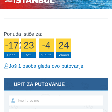
Ponuda ističe za:
-1727
23
-4
24
Dana
Sati
Minuta
Sekundi
Još 1 osoba gleda ovo putovanje.
UPIT ZA PUTOVANJE