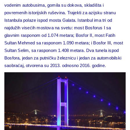
vodenim autobusima, gomila su dokova, skladišta i
povremenih istorijskih ruševina. Trajekti za azijsku stranu
Istanbula polaze ispod mosta Galata. Istanbul ima tri od
najdužih visećih mostova na svetu: most Bosforus I sa
glavnim rasponom od 1.074 metara; Bosfor II, most Fatih
Sultan Mehmed sa rasponom 1.090 metara; i Bosfor III, most
Sultan Selim, sa rasponom 1.408 metara. Dva tunela ispod
Bosfora, jedan za putničku železnicu i jedan za automobilski
saobraćaj, otvorena su 2013. odnosno 2016. godine.