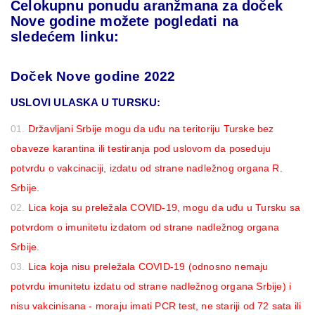
Celokupnu ponudu aranžmana za doček
Nove godine možete pogledati na
sledećem linku:
Doček Nove godine 2022
USLOVI ULASKA U TURSKU:
Državljani Srbije mogu da uđu na teritoriju Turske bez
obaveze karantina ili testiranja pod uslovom da poseduju
potvrdu o vakcinaciji, izdatu od strane nadležnog organa R.
Srbije.
Lica koja su preležala COVID-19, mogu da uđu u Tursku sa
potvrdom o imunitetu izdatom od strane nadležnog organa
Srbije.
Lica koja nisu preležala COVID-19 (odnosno nemaju
potvrdu imunitetu izdatu od strane nadležnog organa Srbije) i
nisu vakcinisana - moraju imati PCR test, ne stariji od 72 sata ili