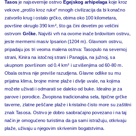
Tasos
je najsevernije ostrvo
Egejskog arhipelaga
koje kroz
vekove „prošlo kroz ruke“ mnogih civilizacija da bi konačno
zatvorilo krug i ostalo grčko, obima oko 100 kilometara,
površine okruglo 390 km², što ga čini devetim po veličini
ostrvom
Grčke.
Najviši vrh na ovome inače brdovitom ostrvu,
jeste mermerni masiv Ipsarion (1204 m). Glavnom ostrvu,
pripadaju jos tri veoma malena ostrva: Tasopulo na severnoj
strani, Kinira na istočnoj strani i Panagija, na južnoj, sa
ukupnom površinom od 0.4 km² i uzvišenjima od 60-80 m.
Obala ostrva nije previše razudjena. Glavne odlike su mu
prijatna klima, brojne mirne plaže i divlje uvale, na kojima
možete uživati i odmarati se daleko od buke. Idealno je za
parove i porodice. Živopisna tradicionalna sela, tipične grčke
taverne, zlatne peščane plaže i kristalno čisto more su zaštitni
znak Tasosa. Ostrvo je dobro saobraćajno povezano i na taj
način je omogućeno turistima da ga sami istražuju, otkrivaju
plaže, uživaju u njegovim skrivenim bogatstvima.