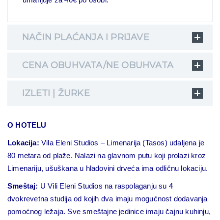
NAČIN PLAĆANJA I PRIJAVE
CENA OBUHVATA/NE OBUHVATA
IZLETI | ŽURKE
O HOTELU
Lokacija:
Vila Eleni Studios –
Limenarija
(
Tasos
) udaljena je
80 metara od plaže. Nalazi na glavnom putu koji prolazi kroz
Limenariju, ušuškana u hladovini drveća ima odličnu lokaciju.
Smeštaj:
U Vili Eleni Studios na raspolaganju su 4
dvokrevetna studija od kojih dva imaju mogućnost dodavanja
pomoćnog ležaja. Sve smeštajne jedinice imaju čajnu kuhinju,