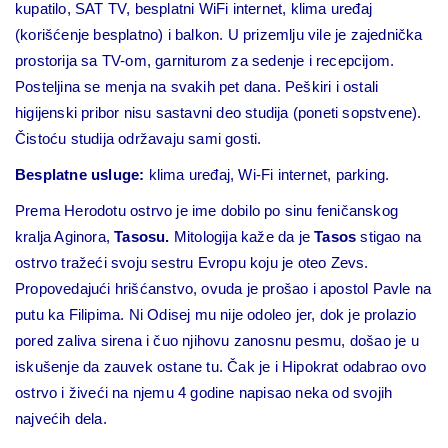
kupatilo, SAT TV, besplatni WiFi internet, klima uređaj
(korišćenje besplatno) i balkon. U prizemlju vile je zajednička
prostorija sa TV-om, garniturom za sedenje i recepcijom.
Posteljina se menja na svakih pet dana. Peškiri i ostali
higijenski pribor nisu sastavni deo studija (poneti sopstvene).
Čistoću studija održavaju sami gosti.
Besplatne usluge:
klima uređaj, Wi-Fi internet, parking.
Prema Herodotu ostrvo je ime dobilo po sinu feničanskog
kralja Aginora,
Tasosu.
Mitologija kaže da je
Tasos
stigao na
ostrvo tražeći svoju sestru Evropu koju je oteo Zevs.
Propovedajući hrišćanstvo, ovuda je prošao i apostol Pavle na
putu ka Filipima. Ni Odisej mu nije odoleo jer, dok je prolazio
pored zaliva sirena i čuo njihovu zanosnu pesmu, došao je u
iskušenje da zauvek ostane tu. Čak je i Hipokrat odabrao ovo
ostrvo i živeći na njemu 4 godine napisao neka od svojih
najvećih dela.