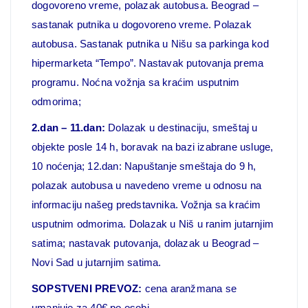
dogovoreno vreme, polazak autobusa. Beograd –
sastanak putnika u dogovoreno vreme. Polazak
autobusa. Sastanak putnika u Nišu sa parkinga kod
hipermarketa “Tempo”. Nastavak putovanja prema
programu. Noćna vožnja sa kraćim usputnim
odmorima;
2.dan – 11.dan:
Dolazak u destinaciju, smeštaj u
objekte posle 14 h, boravak na bazi izabrane usluge,
10 noćenja;
12.dan: Napuštanje smeštaja do 9 h,
polazak autobusa u navedeno vreme u odnosu na
informaciju našeg predstavnika. Vožnja sa kraćim
usputnim
odmorima. Dolazak u Niš u ranim jutarnjim
satima; nastavak putovanja, dolazak u Beograd –
Novi Sad u jutarnjim satima.
SOPSTVENI PREVOZ:
cena aranžmana se
umanjuje za 40€ po osobi.