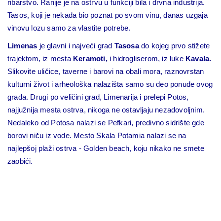
ribarstvo. Ranije je na ostrvu u funkciji bila i drvna industrija.
Tasos, koji je nekada bio poznat po svom vinu, danas uzgaja
vinovu lozu samo za vlastite potrebe.
Limenas
je glavni i najveći grad
Tasosa
do kojeg prvo stižete
trajektom, iz mesta
Keramoti,
i hidrogliserom, iz luke
Kavala.
Slikovite uličice, taverne i barovi na obali mora, raznovrstan
kulturni život i arheološka nalazišta samo su deo ponude ovog
grada. Drugi po veličini grad, Limenarija i prelepi Potos,
najjužnija mesta ostrva, nikoga ne ostavljaju nezadovoljnim.
Nedaleko od Potosa nalazi se Pefkari, predivno sidrište gde
borovi niču iz vode. Mesto Skala Potamia nalazi se na
najlepšoj plaži ostrva - Golden beach, koju nikako ne smete
zaobići.