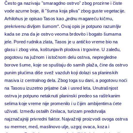
Često ga nazivaju "smaragdno ostrvo" zbog prozirne i čiste
vode azurne boje, ili "šuma koja pliva" zbog guste vegetacije.
Arhilohus je opisao Tasos kao „jednu magareću kičmu,
prekrivenu divljom šumom“. Ovaj opis je potpuno razumljiv
kada se zna da je ostrvo veoma brdovito i bogato šumama
jele. Pored rudnika zlata, Tasos je u antičko vreme bio na
glasu i zbog vina, koštunjavih plodova i trgovine. U zaleđu,
pogotovu na južnom i istočnom delu ostrva, nepregledne
borove šume, koje se spuštaju do samih plaža, čine da ostrvo
punim plućima diše svež vazduh koji dolazi sa planinskih
masiva iz centralnog dela. Zbog toga su dani, a pogotovu noći
na Tasosu izuzetno prijatne čak i usred leta. Unutrašnjost
ostrva je potpuno netaknuti planinski predeo sa raštrkanim
selima koje vreme nije promenilo i u čijim ambijentima ćete
uživati. Između ostalih činilaca, turizam predstvalja
najznačajniji privredni faktor. Najvažniji proizvodi ovoga ostrva
su mermer, med, maslinovo ulje, uzgoj ovaca, koza i