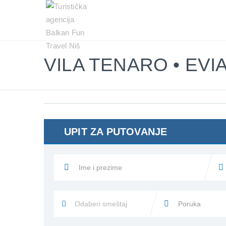
Balkan
Fun
Travel
LETO
2026
VILA TENARO • EVI
EVROPSKI
GRADOVI
EGZOTIČNE
DESTINACIJE
UPIT ZA PUTOVANJE
KONTAKTIRAJTE
&
INFO