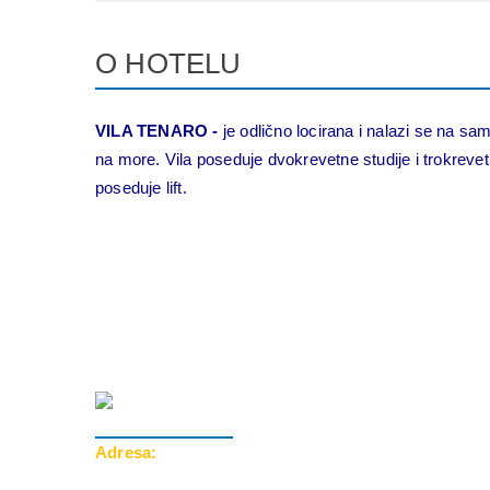
O HOTELU
VILA TENARO -
je odlično locirana i nalazi se na s
na more. Vila poseduje dvokrevetne studije i trokreve
poseduje lift.
Adresa:
Cara Dušana 39, 18000 Niš