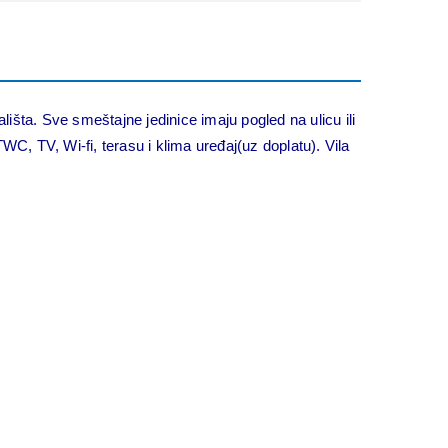
išta. Sve smeštajne jedinice imaju pogled na ulicu ili
C, TV, Wi-fi, terasu i klima uređaj(uz doplatu). Vila