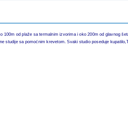
amo 100m od plaže sa termalnim izvorima i oko 200m od glavnog šetal
tne studije sa pomoćnim krevetom. Svaki studio poseduje kupatilo,TW