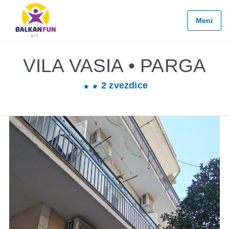
Balkan
Fun
Meni
Travel
LETO
2026
VILA VASIA • PARGA
EVROPSKI
2 zvezdice
GRADOVI
EGZOTIČNE
DESTINACIJE
KONTAKTIRAJTE
&
INFO