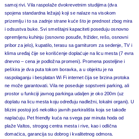
samoj rivi.
Vila raspolaže dvokrevetnim studijima (dva
spojena standardna ležaja) koji se nalaze na visokom
prizemlju i to sa zadnje strane kuće što je prednost zbog mira
i odsustva buke.
Svi smeštajni kapaciteti poseduju osnovno
opremljenu kuhinju (osnovno posuđe, frižider, rešo, osnovni
pribor za jelo), kupatilo, terasu sa garniturom za sedenje, TV i
klima uređaj čije se korišćenje doplaćuje na licu mesta (7 evra
dnevno – cena je podložna promeni). Promena posteljine i
peškira je dva puta tokom boravka, a u objektu je na
raspolaganju i besplatan Wi Fi internet čija se brzina protoka
ne može garantovati. Vila ne poseduje sopstveni parking, ali
prostor u funkciji javnog parkinga udaljen je oko 200m (uz
doplatu na licu mesta koju određuju nadležni, lokalni organi). U
blizini postoji još nekoliko javnih parkirališta koja se takođe
naplaćuju.
Pet friendly kuća na svega par minuta hoda od
plaže Valtos, strogog centra mesta i rive, kao i odlična
domaćica, garancija su dobrog i kvalitetnog odmora.