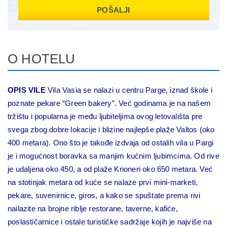
POŠALJI
O HOTELU
OPIS VILE
Vila Vasia se nalazi u centru Parge, iznad škole i
poznate pekare “Green bakery”. Već godinama je na našem
tržištu i popularna je među ljubiteljima ovog letovališta pre
svega zbog dobre lokacije i blizine najlepše plaže Valtos (oko
400 metara). Ono što je takođe izdvaja od ostalih vila u Pargi
je i mogućnost boravka sa manjim kućnim ljubimcima.
Od rive
je udaljena oko 450, a od plaže Krioneri oko 650 metara. Već
na stotinjak metara od kuće se nalaze prvi mini-marketi,
pekare, suvenirnice, giros, a kako se spuštate prema rivi
nailazite na brojne riblje restorane, taverne, kafiće,
poslastičarnice i ostale turističke sadržaje kojih je najviše na