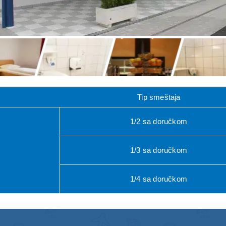
Tip smeštaja
1/2 sa doručkom
1/3 sa doručkom
1/4 sa doručkom