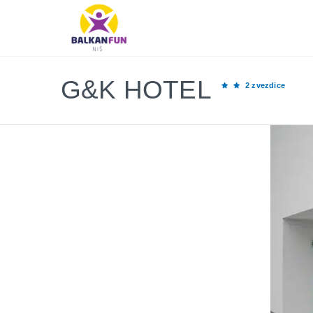
Balkan
Fun
Travel
LETO
2026
G&K HOTEL
2 zvezdice
EVROPSKI
GRADOVI
EGZOTIČNE
DESTINACIJE
KONTAKTIRAJTE
&
INFO