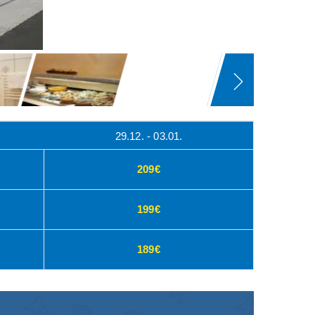
29.12. - 03.01.
209€
199€
189€