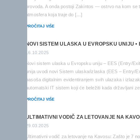
provoda. A onda postoji Zakintos — ostrvo na kom se ti
atmosfera koja traje do […]
PROČITAJ VIŠE
NOVI SISTEM ULASKA U EVROPSKU UNIJU • 
16.10.2025
Novi sistem ulaska u Evropsku uniju – EES (Entry/Exi
unija uvodi novi Sistem ulaska/izlaska (EES – Entry/E
pasoša digitalnim evidentiranjem svih ulazaka i izlaz
automatski IT sistem koji će beležiti kada državljani z
PROČITAJ VIŠE
ULTIMATIVNI VODIČ ZA LETOVANJE NA KAVOS
29.03.2025
Ultimativni vodič za letovanje na Kavosu: Zašto je 7 no