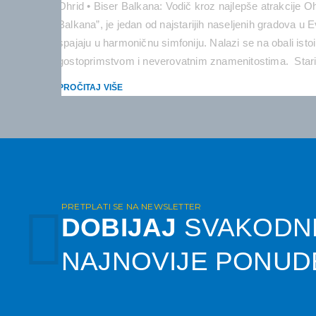
Ohrid • Biser Balkana: Vodič kroz najlepše atrakcije O
Balkana”, je jedan od najstarijih naseljenih gradova u Ev
spajaju u harmoničnu simfoniju. Nalazi se na obali ist
gostoprimstvom i neverovatnim znamenitostima. Stari
PROČITAJ VIŠE
PRETPLATI SE NA NEWSLETTER
DOBIJAJ
SVAKODN
NAJNOVIJE PONUD