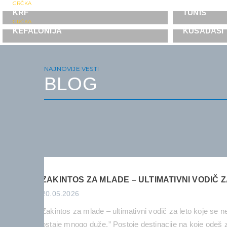
GRČKA
KRF
TUNIS
GRČKA
KEFALONIJA
KUŠADASI
NAJNOVIJE VESTI
BLOG
ZAKINTOS ZA MLADE – ULTIMATIVNI VODIČ 
20.05.2026
Zakintos za mlade – ultimativni vodič za leto koje se n
ostaje mnogo duže.” Postoje destinacije na koje odeš 