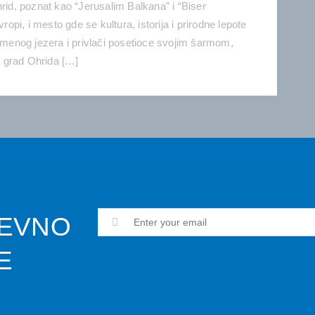
hrid, poznat kao “Jerusalim Balkana” i “Biser
ropi, i mesto gde se kultura, istorija i prirodne lepote
oimenog jezera i privlači posetioce svojim šarmom,
 grad Ohrida […]
EVNO
E