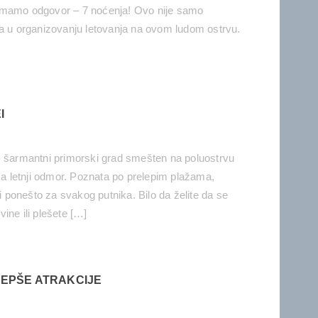
 imamo odgovor – 7 noćenja! Ovo nije samo
va u organizovanju letovanja na ovom ludom ostrvu.
I
tea, šarmantni primorski grad smešten na poluostrvu
 za letnji odmor. Poznata po prelepim plažama,
di ponešto za svakog putnika. Bilo da želite da se
ine ili plešete […]
LEPŠE ATRAKCIJE