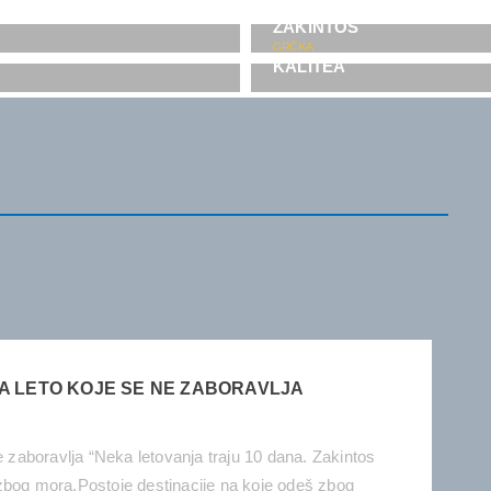
ZAKINTOS
GRČKA
KALITEA
ZA LETO KOJE SE NE ZABORAVLJA
e zaboravlja “Neka letovanja traju 10 dana. Zakintos
zbog mora.Postoje destinacije na koje odeš zbog