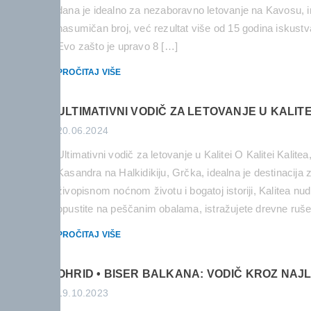
dana je idealno za nezaboravno letovanje na Kavosu,
nasumičan broj, već rezultat više od 15 godina iskust
Evo zašto je upravo 8 […]
PROČITAJ VIŠE
ULTIMATIVNI VODIČ ZA LETOVANJE U KALITE
20.06.2024
Ultimativni vodič za letovanje u Kalitei O Kalitei Kali
Kasandra na Halkidikiju, Grčka, idealna je destinacija
živopisnom noćnom životu i bogatoj istoriji, Kalitea nu
opustite na peščanim obalama, istražujete drevne rušev
PROČITAJ VIŠE
OHRID • BISER BALKANA: VODIČ KROZ NAJ
19.10.2023