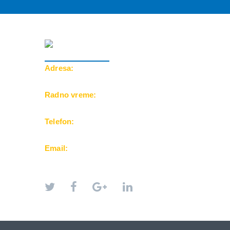
Adresa:
Cara Dušana 39, 18000 Niš
Radno vreme:
Pon-Pet: 10-20h | Subota: 10-15h
Telefon:
069/500-25-24
Email:
office@balkanfuntravel.rs