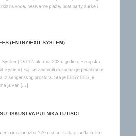
rkizna voda, nestvarne plaže, boat party žurke i
EES (ENTRY/EXIT SYSTEM)
t System) Od 12. oktobra 2025. godine, Evropska
xit System) koji će zameniti dosadašnje pečatiranje
aka iz šengenskog prostora. Šta je EES? EES je
emalja van […]
U: ISKUSTVA PUTNIKA I UTISCI
ćenja idealan izbor? Ako si se ikada pitao/la koliko