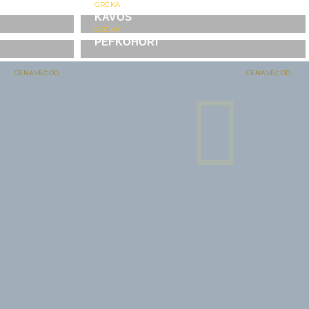
GRČKA
KAVOS
GRČKA
PEFKOHORI
CENA VEĆ OD
CENA VEĆ OD
129€
109€