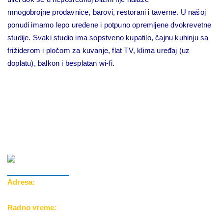
mnogobrojne prodavnice, barovi, restorani i taverne. U našoj
ponudi imamo lepo uređene i potpuno opremljene dvokrevetne
studije. Svaki studio ima sopstveno kupatilo, čajnu kuhinju sa
frižiderom i pločom za kuvanje, flat TV, klima uređaj (uz
doplatu), balkon i besplatan wi-fi.
Adresa:
Cara Dušana 39, 18000 Niš
Radno vreme: