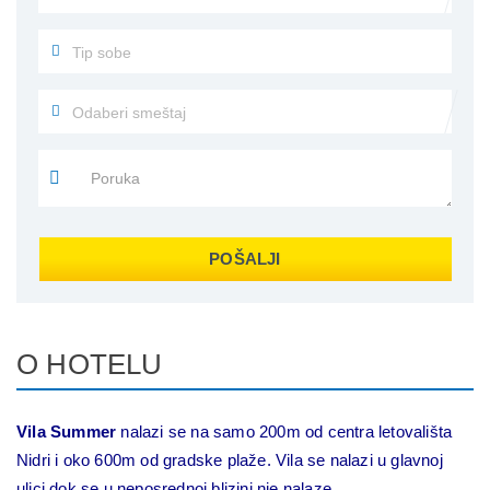
POŠALJI
O HOTELU
Vila Summer
nalazi se na samo 200m od centra letovališta
Nidri i oko 600m od gradske plaže. Vila se nalazi u glavnoj
ulici dok se u neposrednoj blizini nje nalaze