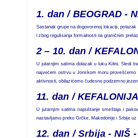
1. dan
/ BEOGRAD - N
Sastanak grupe na dogovorenoj lokaciji, polazak
i zbog regulisanja formalnosti na graničnim prela
2 – 10. dan
/ KEFALO
U jutarnjim satima dolazak u luku Kilini. Sledi t
najvećem ostrvu u Jonskom moru provešćemo nared
aktivnosti, obilazićemo čudesno podzemno jezero 
11. dan
/
KEFALONIJA –
U jutarnjim satima napuštanje smeštaja i pakov
nastavljamo preko Grčke, Makedonije i Srbije uz 
12. dan
/
Srbija - NI