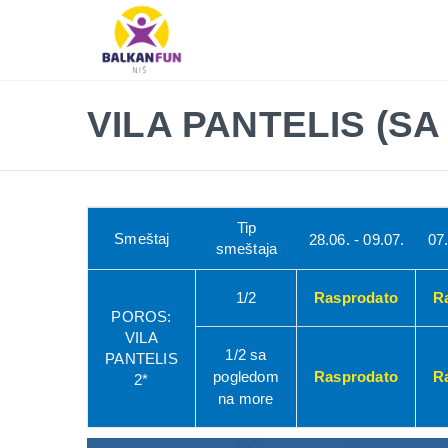
Balkan
Fun
Travel
LETO
VILA PANTELIS (S
2026
EVROPSKI
GRADOVI
EGZOTIČNE
Tip
Smeštaj
28.06. - 09.07.
07.
DESTINACIJE
smeštaja
KONTAKTIRAJTE
1/2
Rasprodato
R
&
POROS:
INFO
VILA
1/2 sa
PANTELIS
pogledom
Rasprodato
R
2*
na more