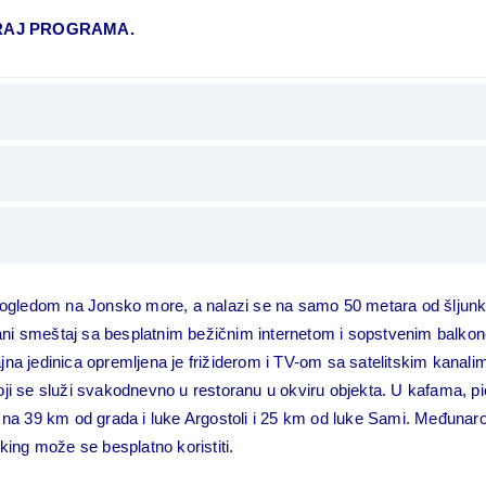
RAJ PROGRAMA.
 pogledom na Jonsko more, a nalazi se na samo 50 metara od šljun
ovani smeštaj sa besplatnim bežičnim internetom i sopstvenim balko
na jedinica opremljena je frižiderom i TV-om sa satelitskim kanali
oji se služi svakodnevno u restoranu u okviru objekta. U kafama, p
 na 39 km od grada i luke Argostoli i 25 km od luke Sami. Međunaro
king može se besplatno koristiti.