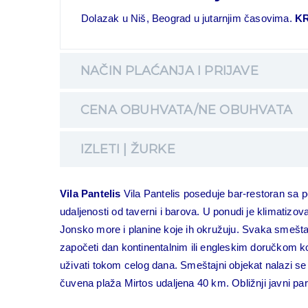
Dolazak u Niš, Beograd u jutarnjim časovima.
K
NAČIN PLAĆANJA I PRIJAVE
CENA OBUHVATA/NE OBUHVATA
IZLETI | ŽURKE
Vila Pantelis
Vila Pantelis poseduje bar-restoran sa
udaljenosti od taverni i barova. U ponudi je klimatiz
Jonsko more i planine koje ih okružuju. Svaka smeštaj
započeti dan kontinentalnim ili engleskim doručkom k
uživati tokom celog dana.
Smeštajni objekat nalazi se
čuvena plaža Mirtos udaljena 40 km. Obližnji javni par