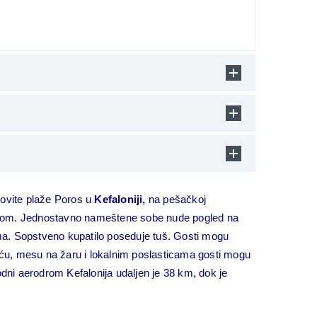
kovite plaže Poros u
Kefaloniji,
na pešačkoj
nom.
Jednostavno nameštene sobe nude pogled na
ma. Sopstveno kupatilo poseduje tuš.
Gosti mogu
iću, mesu na žaru i lokalnim poslasticama gosti mogu
dni aerodrom Kefalonija udaljen je 38 km, dok je