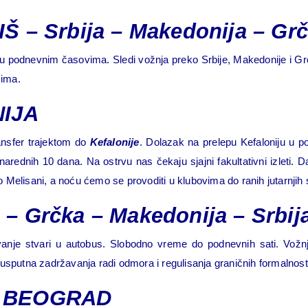
IŠ
– Srbija – Makedonija – Gr
 u podnevnim časovima. Sledi vožnja preko Srbije, Makedonije i G
zima.
NIJA
ransfer trajektom do
Kefalonije
. Dolazak na prelepu Kefaloniju u 
nih 10 dana. Na ostrvu nas čekaju sjajni fakultativni izleti. D
Melisani, a noću ćemo se provoditi u klubovima do ranih jutarnjih 
 Grčka – Makedonija – Srbij
anje stvari u autobus. Slobodno vreme do podnevnih sati. Vožnj
usputna zadržavanja radi odmora i regulisanja graničnih formalnos
Š - BEOGRAD