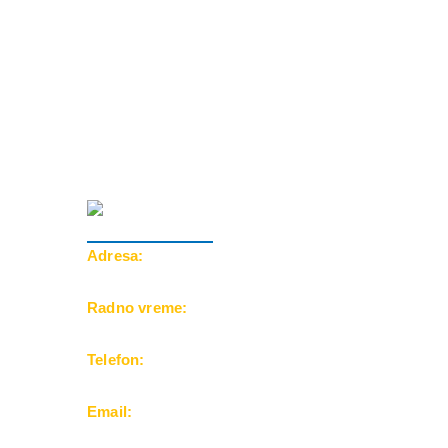
Adresa:
Cara Dušana 39, 18000 Niš
Radno vreme:
Pon-Pet: 10-20h | Subota: 10-15h
Telefon:
069/500-25-24
Email:
office@balkanfuntravel.rs