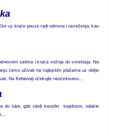
čka
rčke uz kraće pauze radi odmora i osveženja, kao
podnevnim satima i kraća vožnja do smeštaja. Na
anju ćemo uživati na najlepšim plažama uz obilje
sati. Na Kefaloniji očekujte neočekivano…
a
a do luke, gde sledi transfer trajektom, odakle
ti…