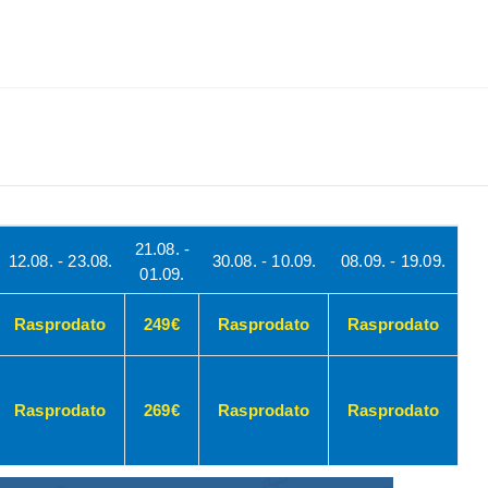
TINACIJE
KONTAKTIRAJTE & INFO
TRAŽI
21.08. -
12.08. - 23.08.
30.08. - 10.09.
08.09. - 19.09.
01.09.
Rasprodato
249€
Rasprodato
Rasprodato
Rasprodato
269€
Rasprodato
Rasprodato