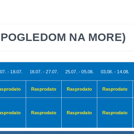
LETO 2026
EVROPSKI GRADOVI
EGZOTIČNE DES
A POGLEDOM NA MORE)
07. - 18.07.
16.07. - 27.07.
25.07. - 05.08.
03.08. - 14.08.
asprodato
Rasprodato
Rasprodato
Rasprodato
asprodato
Rasprodato
Rasprodato
Rasprodato