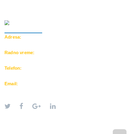
Adresa:
Cara Dušana 39, 18000 Niš
Radno vreme:
Pon-Pet: 10-20h | Subota: 10-15h
Telefon:
069/500-25-24
Email:
office@balkanfuntravel.rs