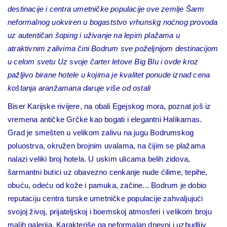
destinacije i centra umetničke populacije ove zemlje Šarm
neformalnog uokviren u bogaststvo vrhunskg noćnog provoda
uz autentičan šoping i uživanje na lepim plažama u
atraktivnim zalivima čini Bodrum sve poželjnijom destinacijom
u celom svetu Uz svoje čarter letove Big Blu i ovde kroz
pažljivo birane hotele u kojima je kvalitet ponude iznad cena
koštanja aranžamana daruje više od ostali
Biser Karijske rivijere, na obali Egejskog mora, poznat još iz
vremena antičke Grčke kao bogati i elegantni Halikarnas.
Grad je smešten u velikom zalivu na jugu Bodrumskog
poluostrva, okružen brojnim uvalama, na čijim se plažama
nalazi veliki broj hotela. U uskim ulicama belih zidova,
šarmantni butici uz obavezno cenkanje nude ćilime, tepihe,
obuću, odeću od kože i pamuka, začine... Bodrum je dobio
reputaciju centra turske umetničke populacije zahvaljujući
svojoj živoj, prijateljskoj i boemskoj atmosferi i velikom broju
malih galerija. Karakteriše ga neformalan dnevni i uzbudljiv