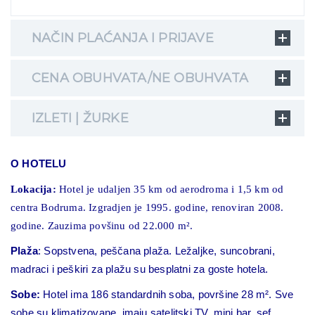
NAČIN PLAĆANJA I PRIJAVE
CENA OBUHVATA/NE OBUHVATA
IZLETI | ŽURKE
O HOTELU
Lokacija:
Hotel je udaljen 35 km od aerodroma i 1,5 km od
centra Bodruma. Izgradjen je 1995. godine, renoviran 2008.
godine. Zauzima povšinu od 22.000 m².
Plaža
:
Sopstvena, peščana plaža. Ležaljke, suncobrani,
madraci i peškiri za plažu su besplatni za goste hotela.
Sobe:
Hotel ima 186 standardnih soba, površine 28 m². Sve
sobe su klimatizovane, imaju satelitski TV, mini bar, sef,