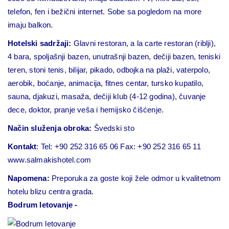
telefon, fen i bežični internet. Sobe sa pogledom na more
imaju balkon.
Hotelski sadržaji:
Glavni restoran, a la carte restoran (riblji),
4 bara, spoljašnji bazen, unutrašnji bazen, dečiji bazen, teniski
teren, stoni tenis, bilijar, pikado, odbojka na plaži, vaterpolo,
aerobik, boćanje, animacija, fitnes centar, tursko kupatilo,
sauna, djakuzi, masaža, dečiji klub (4-12 godina), čuvanje
dece, doktor, pranje veša i hemijsko čišćenje.
Način služenja obroka:
Švedski sto
Kontakt
:
Tel: +90 252 316 65 06
Fax: +90 252 316 65 11
www.salmakishotel.com
Napomena:
Preporuka za goste koji žele odmor u kvalitetnom
hotelu blizu centra grada.
Bodrum letovanje -